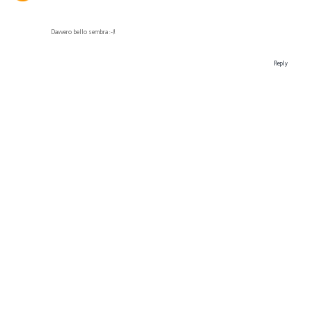
Davvero bello sembra :-)!
Reply