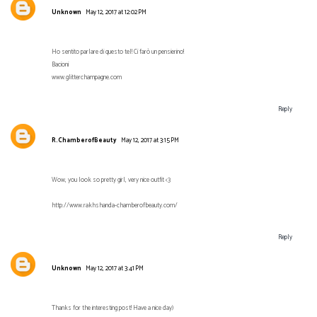
Unknown
May 12, 2017 at 12:02 PM
Ho sentito parlare di questo tel! Ci farò un pensierino!
Bacioni
www.glitterchampagne.com
Reply
R.ChamberofBeauty
May 12, 2017 at 3:15 PM
Wow, you look so pretty girl, very nice outfit <3
http://www.rakhshanda-chamberofbeauty.com/
Reply
Unknown
May 12, 2017 at 3:41 PM
Thanks for the interesting post! Have a nice day)