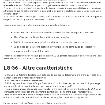
Gli scatti realizzati sono davvero professionali grazie anche alla possibilità di
scattare in modalità
manuale
e formato RAW non compresso, proprio come se stessimo usando una reflex!
Ecco perché oggi ho scelto di scattare tutte le foto del mio outfit proprio con LG G6 e mostrarvi così
attraverso la qualità delle immagini le potenzialità di questo smartphone! Vedete come sono vivi e
brillanti i colori?
E se invece stiamo scattando per i social, sarà sufficiente usare la square camera con un rapporto
d'aspetto 2:1, per foto già pronte per essere condivise!
E ancora tante tantissime altre funzioni per chi ama scattare fotografie:
Istantanee: per scattare una foto e vederla immediatamente nel riquadro sottostante.
Match Shot: per combinare due scatti in un’unica immagine.
Grid Shot: per creare una griglia di 4 scatti in cui combinare immagini e video.
Guide Shot: per usare uno scatto in sovraimpressione come guida per riprodurre
immagini simili o creare GIF animate.
Preferite realizzare video? Nessun problema! Con LG G6 potrete realizzare video professionali con
modalità manuale, audio Hi-Fi e stabilizzatore.
LG G6 - Altre caratteristiche
Ma LG G6 è un telefono favoloso non solo per la sua doppia fotocamera, ma anche per tante altre
caratteristiche che lo rendono davvero unico!
- E' un
telefono solido e resistente
LG G6 è in grado di resistere all'acqua fino a 1,5m di profondità e per ben 30 minuti, è pensato per
resistere agli urti da impatto e la sua cover in vetro è resistente ai graffi.
- Ha un
design unico, elegante e raffinato
, anche grazie al bellissimo display da ben 5,7 pollici
ottimizzato per l'utilizzo con una sola mano (è quindi grandi sì, ma anche super maneggevole!).
- Ha una
batteria che dura a lungo
(anche grazie al processore Qualcomm Snapdragon 821 che
ottimizza la performance) e si ricarica rapidamente (ben 50% di ricarica in soli 35 minuti!).
Curiosi di saperne di più? Scoprite tutto su LG G6 sul
sito
dedicato!