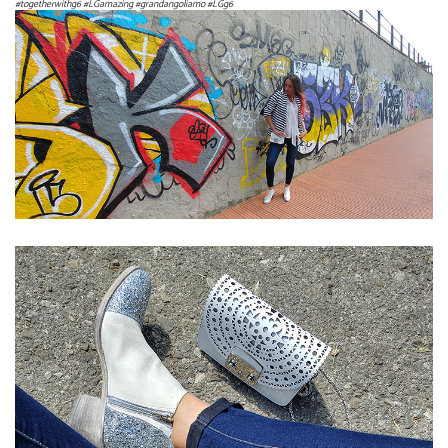
#togetherwithg6 #LGamazing #grandangoliamo #LGg6