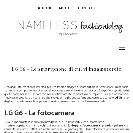
HOME
ABOUT
CONTACT
Toggle
navigation
LG G6 - Lo smartphone di cui vi innamorerete
Uno degli strumenti fondamentali per una fashion blogger è senza dubbio lo smartphone. Importante
per essere sempre connessi ai social, ma anche strumento utile per scattare fotografie, soprattutto in
quelle occasioni in cui portare con noi la reflex sarebbe complicato o di impiccio. Per questo motivo è
importante scegliere un cellulare che svolga al meglio questa funzione, come ad esempio
LG G6
,
uno
degli ultimi nati in casa LG e già vincitore di numerosi premi a livello internazionale.
LG G6 - La fotocamera
LG G6 è uno smartphone davvero incredibile, di cui è impossibile non innamorarsi!
Il primo aspetto che mi ha colpita è ovviamente la
doppia fotocamera grandangolare
che
consente appunto di effettuare anche foto o selfie grandangolari. Una fotocamera posteriore con un
doppio sensore da ben 13MP e una fotocamera frontale fino a 5MP.