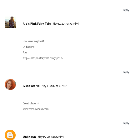
Reply
Ale's Pink Fairy Tale
May 12, 2017 at 5:37 PM
Scatti meravigliosi!!1
un bacione
Ale
http://alespinkfairytale.blogspot.it/
Reply
Ivanasworld
May 13, 2017 at 7:59 PM
Great blazer :)
www.ivanasworld.com
Reply
Unknown
May 15, 2017 at 2:27 PM