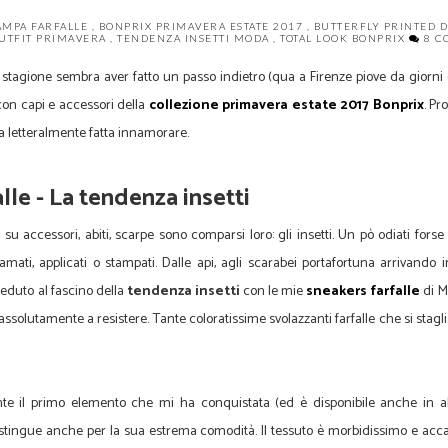
TAMPA FARFALLE
,
BONPRIX PRIMAVERA ESTATE 2017
,
BUTTERFLY PRINTED 
UTFIT PRIMAVERA
,
TENDENZA INSETTI MODA
,
TOTAL LOOK BONPRIX
8 C
 stagione sembra aver fatto un passo indietro (qua a Firenze piove da giorni 
 con capi e accessori della
collezione primavera estate 2017 Bonprix
. Pr
 letteralmente fatta innamorare.
look Bonprix
lle - La tendenza insetti
u accessori, abiti, scarpe sono comparsi loro: gli insetti. Un pò odiati forse 
ti, applicati o stampati. Dalle api, agli scarabei portafortuna arrivando i
 ceduto al fascino della
tendenza insetti
con le mie
sneakers farfalle
di M
assolutamente a resistere. Tante coloratissime svolazzanti farfalle che si stagl
a insetti
e il primo elemento che mi ha conquistata (ed è disponibile anche in alt
istingue anche per la sua estrema comodità. Il tessuto è morbidissimo e acca