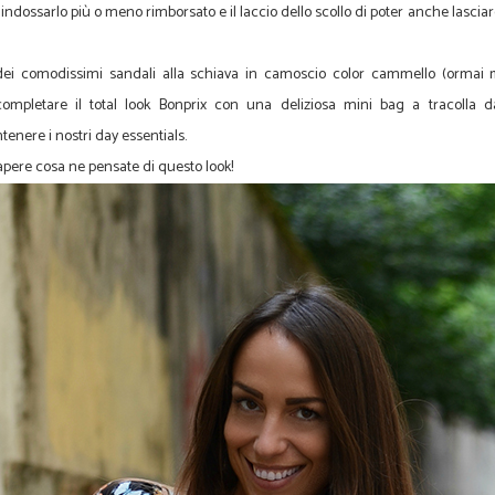
di indossarlo più o meno rimborsato e il laccio dello scollo di poter anche lascia
dei comodissimi sandali alla schiava in camoscio color cammello (ormai
di completare il total look Bonprix con una deliziosa mini bag a tracolla 
enere i nostri day essentials.
apere cosa ne pensate di questo look!