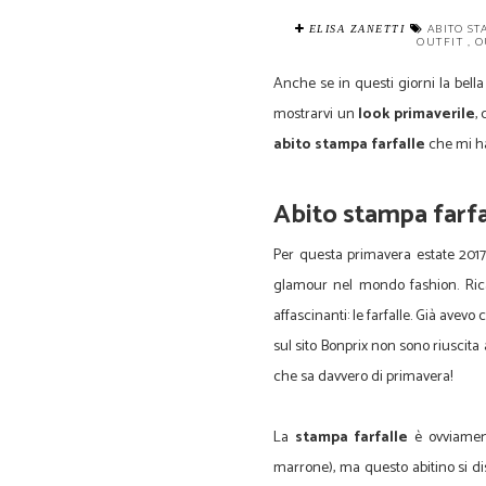
ABITO S
ELISA ZANETTI
OUTFIT
,
O
Anche se in questi giorni la bella
mostrarvi un
look primaverile
,
abito stampa farfalle
che mi ha
Abito stampa farfalle per un total 
Abito stampa farfa
Per questa primavera estate 2017 s
glamour nel mondo fashion. Ricama
affascinanti: le farfalle. Già avevo
sul sito Bonprix non sono riuscita 
che sa davvero di primavera!
Abito stampa farfalle - La tendenz
La
stampa farfalle
è ovviament
marrone), ma questo abitino si d