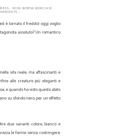
DRESS
,
MINI BORSA BORCHIE
,
OMMENTS :
ed è tornato il freddo) oggi voglio
otagonista assoluto? Un romantico
nella vita reale, ma affascinanti e
nfine alle creature più eleganti e
oa, e quando ho visto questo abito
iano su sfondo nero, per un effetto
re due varianti colore, bianco e
rezza le forme senza costringere;