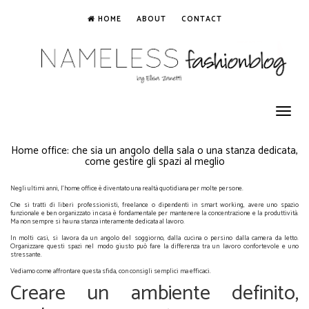
HOME
ABOUT
CONTACT
Toggle
navigation
Home office: che sia un angolo della sala o una stanza dedicata,
come gestire gli spazi al meglio
Negli ultimi anni, l'home office è diventato una realtà quotidiana per molte persone.
Che si tratti di liberi professionisti, freelance o dipendenti in smart working, avere uno spazio
funzionale e ben organizzato in casa è fondamentale per mantenere la concentrazione e la produttività.
Ma non sempre si ha una stanza interamente dedicata al lavoro.
In molti casi, si lavora da un angolo del soggiorno, dalla cucina o persino dalla camera da letto.
Organizzare questi spazi nel modo giusto può fare la differenza tra un lavoro confortevole e uno
stressante.
Vediamo come affrontare questa sfida, con consigli semplici ma efficaci.
Creare un ambiente definito,