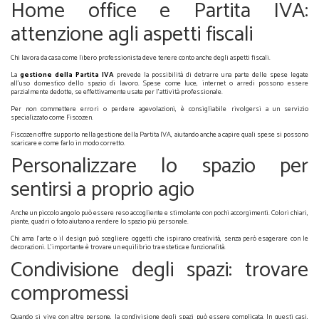
Home office e Partita IVA:
attenzione agli aspetti fiscali
Chi lavora da casa come libero professionista deve tenere conto anche degli aspetti fiscali.
La
gestione della Partita IVA
prevede la possibilità di detrarre una parte delle spese legate
all'uso domestico dello spazio di lavoro. Spese come luce, internet o arredi possono essere
parzialmente dedotte, se effettivamente usate per l’attività professionale.
Per non commettere errori o perdere agevolazioni, è consigliabile rivolgersi a un servizio
specializzato come Fiscozen.
Fiscozen offre supporto nella gestione della Partita IVA, aiutando anche a capire quali spese si possono
scaricare e come farlo in modo corretto.
Personalizzare lo spazio per
sentirsi a proprio agio
Anche un piccolo angolo può essere reso accogliente e stimolante con pochi accorgimenti. Colori chiari,
piante, quadri o foto aiutano a rendere lo spazio più personale.
Chi ama l’arte o il design può scegliere oggetti che ispirano creatività, senza però esagerare con le
decorazioni. L’importante è trovare un equilibrio tra estetica e funzionalità.
Condivisione degli spazi: trovare
compromessi
Quando si vive con altre persone, la condivisione degli spazi può essere complicata. In questi casi,