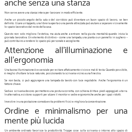
anche senza una stanza
Non serve avere una stanza intera per lavorare in modo efficiente.
Anche un piccolo angolo della sala o del corridoio può diventare un buon spazio di lavoro, se ben
definito. Usare un tappeto, una libreria aperta o una parete attrezzata può aiutare a separare visivamente
lo spazio lavorativo dal resto della casa.
Questo non solo migliora l'estetica, ma aiuta anche a entrare nella giusta mentalità quando inizia la
giornata lavorativa. Un elemento distintivo – come una lampada, una pianta o un pannello in sughero –
può contribuire a rendere lo spazio più personale e accogliente.
Attenzione all’illuminazione e
all’ergonomia
Una buona illuminazione è essenziale per evitare affaticamento visivo e mal di testa. Quando possibile,
è meglio sfruttare la luce naturale, posizionando la scrivania vicino a una finestra.
Se non basta, si può aggiungere una lampada da tavolo con luce regolabile. Anche l’ergonomia è un
fattore chiave.
Sedia e scrivania devono permettere una postura corretta, con schiena dritta e piedi appoggiati a terra.
In alternativa, esistono supporti per alzare il monitor e sedie ergonomiche anche per spazi ridotti.
Investire in una postazione comoda evita problemi fisici e migliora la concentrazione.
Ordine e minimalismo per una
mente più lucida
Un ambiente ordinato favorisce la produttività. Troppe cose sulla scrivania o intorno allo spazio di