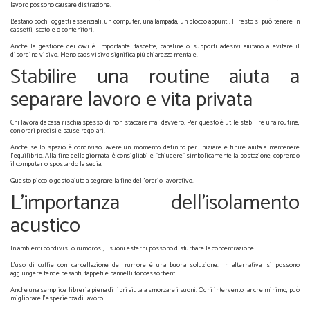
lavoro possono causare distrazione.
Bastano pochi oggetti essenziali: un computer, una lampada, un blocco appunti. Il resto si può tenere in
cassetti, scatole o contenitori.
Anche la gestione dei cavi è importante: fascette, canaline o supporti adesivi aiutano a evitare il
disordine visivo. Meno caos visivo significa più chiarezza mentale.
Stabilire una routine aiuta a
separare lavoro e vita privata
Chi lavora da casa rischia spesso di non staccare mai davvero. Per questo è utile stabilire una routine,
con orari precisi e pause regolari.
Anche se lo spazio è condiviso, avere un momento definito per iniziare e finire aiuta a mantenere
l’equilibrio. Alla fine della giornata, è consigliabile "chiudere" simbolicamente la postazione, coprendo
il computer o spostando la sedia.
Questo piccolo gesto aiuta a segnare la fine dell’orario lavorativo.
L'importanza dell’isolamento
acustico
In ambienti condivisi o rumorosi, i suoni esterni possono disturbare la concentrazione.
L’uso di cuffie con cancellazione del rumore è una buona soluzione. In alternativa, si possono
aggiungere tende pesanti, tappeti e pannelli fonoassorbenti.
Anche una semplice libreria piena di libri aiuta a smorzare i suoni. Ogni intervento, anche minimo, può
migliorare l’esperienza di lavoro.