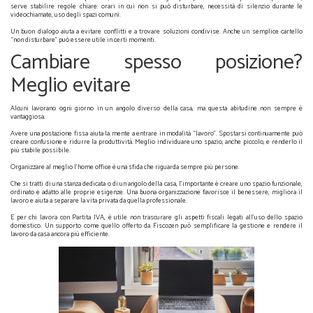
serve stabilire regole chiare: orari in cui non si può disturbare, necessità di silenzio durante le
videochiamate, uso degli spazi comuni.
Un buon dialogo aiuta a evitare conflitti e a trovare soluzioni condivise. Anche un semplice cartello
“non disturbare” può essere utile in certi momenti.
Cambiare spesso posizione?
Meglio evitare
Alcuni lavorano ogni giorno in un angolo diverso della casa, ma questa abitudine non sempre è
vantaggiosa.
Avere una postazione fissa aiuta la mente a entrare in modalità “lavoro”. Spostarsi continuamente può
creare confusione e ridurre la produttività. Meglio individuare uno spazio, anche piccolo, e renderlo il
più stabile possibile.
Organizzare al meglio l’home office è una sfida che riguarda sempre più persone.
Che si tratti di una stanza dedicata o di un angolo della casa, l'importante è creare uno spazio funzionale,
ordinato e adatto alle proprie esigenze. Una buona organizzazione favorisce il benessere, migliora il
lavoro e aiuta a separare la vita privata da quella professionale.
E per chi lavora con Partita IVA, è utile non trascurare gli aspetti fiscali legati all’uso dello spazio
domestico. Un supporto come quello offerto da Fiscozen può semplificare la gestione e rendere il
lavoro da casa ancora più efficiente.