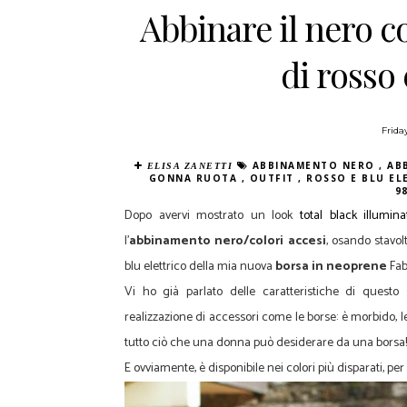
Abbinare il nero co
di rosso 
Frida
ABBINAMENTO NERO
,
AB
ELISA ZANETTI
GONNA RUOTA
,
OUTFIT
,
ROSSO E BLU E
9
Dopo avervi mostrato un look
total black illumin
l'
abbinamento nero/colori accesi
, osando stavol
blu elettrico della mia nuova
borsa in neoprene
Fab
Vi ho già parlato delle caratteristiche di questo
realizzazione di accessori come le borse: è morbido, l
tutto ciò che una donna può desiderare da una borsa!
E ovviamente, è disponibile nei colori più disparati, per