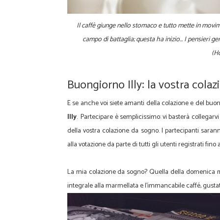
Il caffè giunge nello stomaco e tutto mette in movi
campo di battaglia; questa ha inizio… I pensieri gen
(H
Buongiorno Illy: la vostra cola
E se anche voi siete amanti della colazione e del buon c
Illy
. Partecipare è semplicissimo: vi basterà collegarvi
della vostra colazione da sogno. I partecipanti sara
alla votazione da parte di tutti gli utenti registrati fino
La mia colazione da sogno? Quella della domenica ma
integrale alla marmellata e l'immancabile caffé, gustat