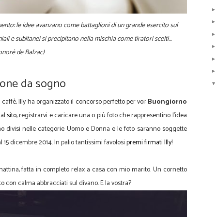
mento: le idee avanzano come battaglioni di un grande esercito sul
iali e subitanei si precipitano nella mischia come tiratori scelti…
onoré de Balzac)
zione da sogno
affè, Illy ha organizzato il concorso perfetto per voi:
Buongiorno
 al
sito
, registrarvi e caricare una o più foto che rappresentino l'idea
nno divisi nelle categorie Uomo e Donna e le foto saranno soggette
 al 15 dicembre 2014. In palio tantissimi favolosi
premi firmati Illy
!
ttina, fatta in completo relax a casa con mio marito. Un cornetto
o con calma abbracciati sul divano. E la vostra?