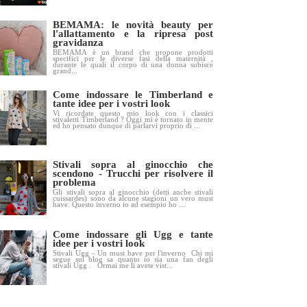
BEMAMA: le novità beauty per
l'allattamento e la ripresa post
gravidanza
BEMAMA è un brand che propone prodotti
specifici per le diverse fasi della maternità ,
durante le quali il corpo di una donna subisce
grand...
Come indossare le Timberland e
tante idee per i vostri look
Vi ricordate questo mio look con i classici
stivaletti Timberland ? Oggi mi è tornato in mente
ed ho pensato dunque di parlarvi proprio di ...
Stivali sopra al ginocchio che
scendono - Trucchi per risolvere il
problema
Gli stivali sopra al ginocchio (detti anche stivali
cuissardes) sono da alcune stagioni un vero must
have. Questo inverno io ad esempio ho ...
Come indossare gli Ugg e tante
idee per i vostri look
Stivali Ugg - Un must have per l'inverno Chi mi
segue sul blog sa quanto io sia una fan degli
stivali Ugg . Ormai me li avete vist...