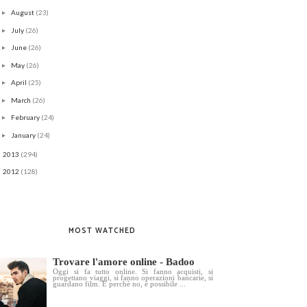
August
(23)
►
July
(26)
►
June
(26)
►
May
(26)
►
April
(25)
►
March
(26)
►
February
(24)
►
January
(24)
►
2013
(294)
►
2012
(128)
►
MOST WATCHED
Trovare l'amore online - Badoo
Oggi si fa tutto online. Si fanno acquisti, si
progettano viaggi, si fanno operazioni bancarie, si
guardano film. E perchè no, è possibile ...