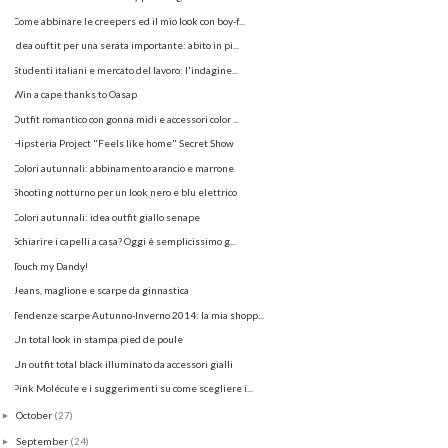
Come abbinare le creepers ed il mio look con boy-f...
Idea ouftit per una serata importante: abito in pi...
Studenti italiani e mercato del lavoro: l'indagine...
Win a cape thanks to Oasap
Outfit romantico con gonna midi e accessori color ...
Hipsteria Project "Feels like home" Secret Show
Colori autunnali: abbinamento arancio e marrone
Shooting notturno per un look nero e blu elettrico
Colori autunnali: idea outfit giallo senape
Schiarire i capelli a casa? Oggi è semplicissimo g...
Touch my Dandy!
Jeans, maglione e scarpe da ginnastica
Tendenze scarpe Autunno-Inverno 2014: la mia shopp...
Un total look in stampa pied de poule
Un outfit total black illuminato da accessori gialli
Pink Molécule e i suggerimenti su come scegliere i...
October
(27)
►
September
(24)
►