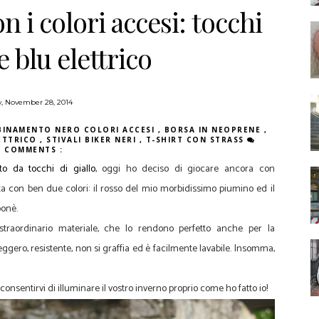
n i colori accesi: tocchi
e blu elettrico
y, November 28, 2014
BINAMENTO NERO COLORI ACCESI
,
BORSA IN NEOPRENE
,
LETTRICO
,
STIVALI BIKER NERI
,
T-SHIRT CON STRASS
8 COMMENTS :
ato da tocchi di giallo
, oggi ho deciso di giocare ancora con
ta con ben due colori: il rosso del mio morbidissimo piumino ed il
onè.
 straordinario materiale, che lo rendono perfetto anche per la
eggero, resistente, non si graffia ed è facilmente lavabile. Insomma,
 consentirvi di illuminare il vostro inverno proprio come ho fatto io!