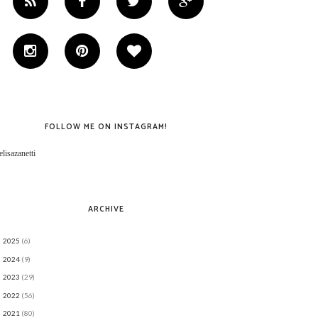
FOLLOW ME ON INSTAGRAM!
lisazanetti
ARCHIVE
2025
(6)
►
2024
(9)
►
2023
(29)
►
2022
(56)
►
2021
(80)
►