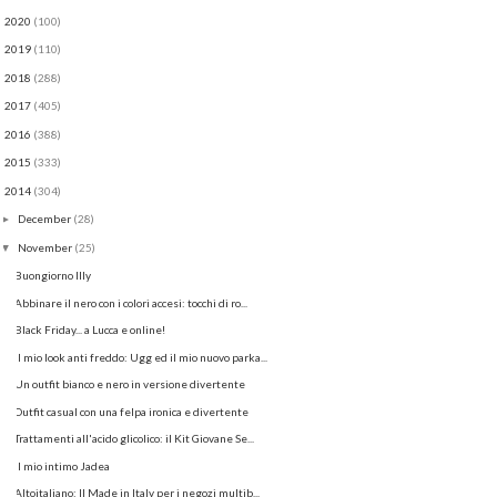
2020
(100)
►
2019
(110)
►
2018
(288)
►
2017
(405)
►
2016
(388)
►
2015
(333)
►
2014
(304)
▼
December
(28)
►
November
(25)
▼
Buongiorno Illy
Abbinare il nero con i colori accesi: tocchi di ro...
Black Friday... a Lucca e online!
Il mio look anti freddo: Ugg ed il mio nuovo parka...
Un outfit bianco e nero in versione divertente
Outfit casual con una felpa ironica e divertente
Trattamenti all'acido glicolico: il Kit Giovane Se...
Il mio intimo Jadea
Altoitaliano: Il Made in Italy per i negozi multib...