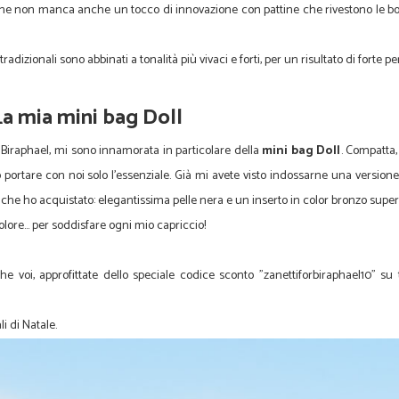
he non manca anche un tocco di innovazione con pattine che rivestono le bo
tradizionali sono abbinati a tonalità più vivaci e forti, per un risultato di forte p
La mia mini bag Doll
ne Biraphael, mi sono innamorata in particolare della
mini bag Doll
. Compatta,
tare con noi solo l'essenziale. Già mi avete visto indossarne una versione ro
che ho acquistato: elegantissima pelle nera e un inserto in color bronzo super
olore... per soddisfare ogni mio capriccio!
 voi, approfittate dello speciale codice sconto "zanettiforbiraphael10" su t
i di Natale.