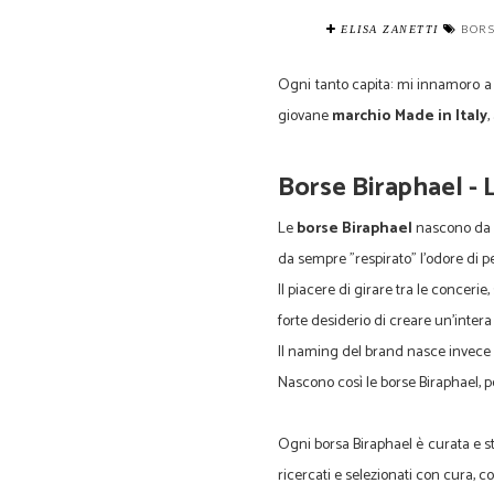
BORS
ELISA ZANETTI
Ogni tanto capita: mi innamoro a 
giovane
marchio Made in Italy
,
Borse Biraphael - 
Le
borse Biraphael
nascono da un
da sempre "respirato" l’odore di pel
Il piacere di girare tra le concerie,
forte desiderio di creare un’intera
Il naming del brand nasce invece d
Nascono così le borse Biraphael,
Ogni borsa Biraphael è curata e st
ricercati e selezionati con cura, co