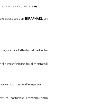
INI BAG NERA
,
OUTFIT
che è successo con
BIRAPHAEL
, un
, grazie all'attività del padre, ha
nelle varie finiture, ha alimentato il
vuole rinunciare all'eleganza.
tura "sartoriale". I materiali sono