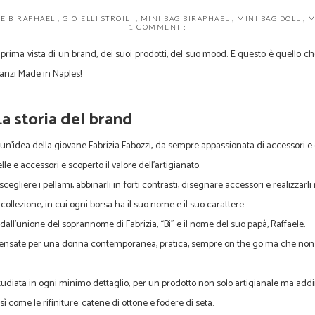
E BIRAPHAEL
,
GIOIELLI STROILI
,
MINI BAG BIRAPHAEL
,
MINI BAG DOLL
,
M
1 COMMENT :
prima vista di un brand, dei suoi prodotti, del suo mood. E questo è quello 
 anzi Made in Naples!
La storia del brand
'idea della giovane Fabrizia Fabozzi, da sempre appassionata di accessori e che
le e accessori e scoperto il valore dell’artigianato.
 scegliere i pellami, abbinarli in forti contrasti, disegnare accessori e realizzarli 
 collezione, in cui ogni borsa ha il suo nome e il suo carattere.
all'unione del soprannome di Fabrizia, “Bi” e il nome del suo papà, Raffaele.
 pensate per una donna contemporanea, pratica, sempre on the go ma che non 
udiata in ogni minimo dettaglio, per un prodotto non solo artigianale ma addirit
sì come le rifiniture: catene di ottone e fodere di seta.