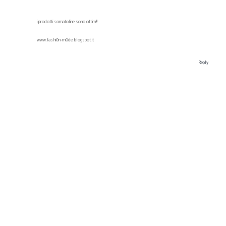
i prodotti somatoline sono ottimi!!
www.fashi0n-m0de.blogspot.it
Reply