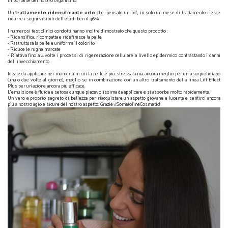
importante del nostro organismo.
Un
trattamento ridensificante urto
che, pensate un po', in solo un mese di trattamento riesce
ridurre i segni visibili dell'età di ben il 46%.
I numerosi test clinici condotti hanno inoltre dimostrato che questo prodotto :
- Ridensifica, ricompatta e ridefinisce la pelle
- Ristruttura la pelle e uniforma il colorito
- Riduce le rughe marcate
- Riattiva fino a 4 volte i processi di rigenerazione cellulare a livello epidermico contrastando i danni
dell’invecchiamento
Ideale da applicare nei momenti in cui la pelle è più stressata ma ancora meglio per un uso quotidiano
(una o due volte al giorno), meglio se in combinazione con un altro trattamento della linea Lift Effect
Plus per un’azione ancora più efficace.
L'emulsione è fluida e setosa dunque piacevolissima da applicare e si assorbe molto rapidamente.
Un vero e proprio segreto di bellezza per riacquistare un aspetto giovane e lucente e sentirci ancora
più a nostro agio e sicure del nostro aspetto. Grazie #SomatolineCosmetic!