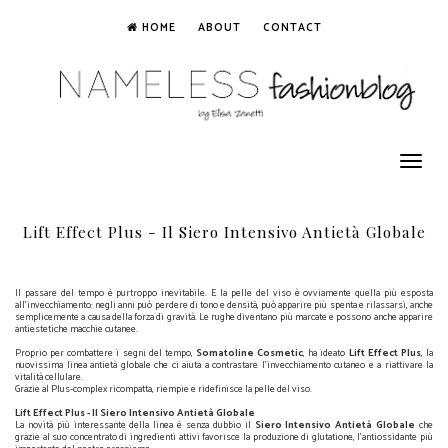
HOME
ABOUT
CONTACT
Toggle
navigation
Lift Effect Plus - Il Siero Intensivo Antietà Globale
Il passare del tempo è purtroppo inevitabile. E la pelle del viso è ovviamente quella più esposta
all'invecchiamento: negli anni può perdere di tono e densità, può apparire più spenta e rilassarsi, anche
semplicemente a causa della forza di gravità. Le rughe diventano più marcate e possono anche apparire
antiestetiche macchie cutanee.
Proprio per combattere i segni del tempo,
Somatoline Cosmetic
, ha ideato
Lift Effect Plus
, la
nuovissima linea antietà globale che ci aiuta a contrastare l'invecchiamento cutaneo e a riattivare la
vitalità cellulare.
Grazie al Plus-complex ricompatta, riempie e ridefinisce la pelle del viso.
Lift Effect Plus - Il Siero Intensivo Antietà Globale
La novità più interessante della linea è senza dubbio il
Siero Intensivo Antietà Globale
che
grazie al suo concentrato di ingredienti attivi favorisce la produzione di glutatione, l’antiossidante più