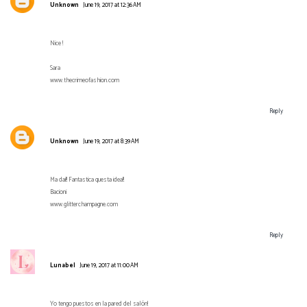
Unknown
June 19, 2017 at 12:36 AM
Nice !
Sara
www.thecrimeofashion.com
Reply
Unknown
June 19, 2017 at 8:39 AM
Ma dai!! Fantastica questa idea!!
Bacioni
www.glitterchampagne.com
Reply
Lunabel
June 19, 2017 at 11:00 AM
Yo tengo puestos en la pared del salón!