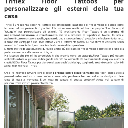
Triflex Floor Tattoos per
personalizzare gli esterni della tua
casa
Triflex è una azienda leader nel settore dell’impermeabilizzazione e il rivestimento di esterni come
terrazze, balconi, pavimenti di giardini. E la più recente novità del brand è proprio Floor Tattoos, il
"tatuaggio" per personalizzare gli esterni. Più precisamente Floor Tattoos è un
sistema di
impermeabilizzazione e rivestimento
che va a ricoprire le superfici di balconi, terrazzi e
pavimenti come una seconda pelle, garantendo uno strato continuo di protezione e isolamento termico.
Il principale vantaggio è che Floor Tattoos viene direttamente posato sui rivestimenti esistenti, senza
necessità di smantellarli, con un notevole risparmio di tempo e denaro.
Si tratta inoltre di una soluzione durevole (anche più del classico rivestimento a piastrelle), grazie alla
perfetta aderenza e alla mancanza di fughe.
Ma l'aspetto che più mi ha conquistata è che proprio come un tatuaggio,Floor Tattoos può essere
realizzato in base al gusto e al disegno desiderato dal committente. Nessun limite dunque alla nostra
creatività! Con Floor Tattoos possiamo realizzare qualsiasi design, scegliendo motivi e combinazioni di
colori dalla palette di Triflex.
Che dire, non vedo davvero l'ora di poter
personalizzare il mio terrazzo
con Floor Tattoos! Sto già
pensando ad un motivo un pò romantico e provenzale, per dare al balcone quel tocco shabby chic che è
tanto di moda al momento! E voi cosa ne pensate di questo prodotto? Avete mai pensato di
personalizzare i vostri pavimenti esterni?