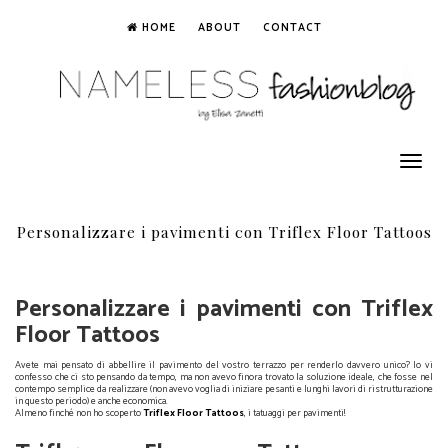
HOME
ABOUT
CONTACT
Toggle
navigation
Personalizzare i pavimenti con Triflex Floor Tattoos
Personalizzare i pavimenti con Triflex
Floor Tattoos
Avete mai pensato di abbellire il pavimento del vostro terrazzo per renderlo davvero unico? Io vi
confesso che ci sto pensando da tempo, ma non avevo finora trovato la soluzione ideale, che fosse nel
contempo semplice da realizzare (non avevo voglia di iniziare pesanti e lunghi lavori di ristrutturazione
in questo periodo) e anche economica.
Almeno finché non ho scoperto
Triflex Floor Tattoos
, i tatuaggi per pavimenti!