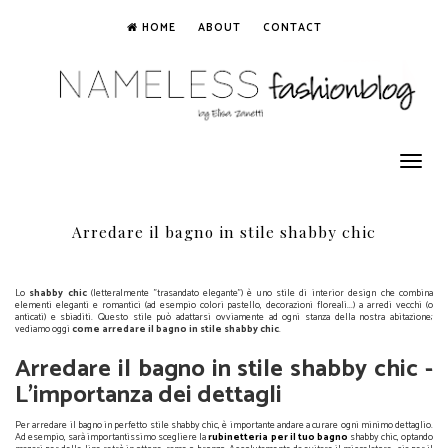
HOME
ABOUT
CONTACT
Toggle
navigation
Arredare il bagno in stile shabby chic
Lo
shabby chic
(letteralmente "trasandato elegante") è uno stile di interior design che combina
elementi eleganti e romantici (ad esempio colori pastello, decorazioni floreali...) a arredi vecchi (o
anticati) e sbiaditi. Questo stile può adattarsi ovviamente ad ogni stanza della nostra abitazione;
vediamo oggi
come arredare il bagno in stile shabby chic
.
Arredare il bagno in stile shabby chic -
L'importanza dei dettagli
Per arredare il bagno in perfetto stile shabby chic, è importante andare a curare ogni minimo dettaglio.
Ad esempio, sarà importantissimo scegliere la
rubinetteria per il tuo bagno
shabby chic, optando