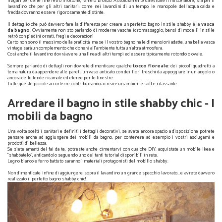
magari per delle line retrò in ottone, rame o bronzo. Assolutamente da evitare il miscelatore, sia per il
lavandino che per gli altri sanitari: come nei lavandini di un tempo, le manopole dell'acqua calda e
fredda dovranno essere rigorosamente distinte.
Il dettaglio che può davvero fare la differenza per creare un perfetto bagno in stile shabby è la
vasca
da bagno
. Ovviamente non sto parlando di moderne vasche idromassaggio, bensì di modelli in stile
retrò con piedini ornati, fregi e decorazioni
Certo non sono il massimo della praticità, ma se il vostro bagno ha le dimensioni adatte, una bella vasca
vintage sarà un complemento che donerà all'ambiente tutta un'altra atmosfera.
Così anche il lavandino dovrà avere una linea di altri tempi ed essere tipicamente rotondo o ovale.
Sempre parlando di dettagli non dovrete dimenticare qualche
tocco floreale
: dei piccoli quadretti a
tema natura da appendere alle pareti, un vaso anticato con dei fiori freschi da appoggiare in un angolo o
ancora delle tende ricamate ed eteree per le finestre.
Tutte queste piccole accortezze contribuiranno a creare un ambiente soft e rilassante.
Arredare il bagno in stile shabby chic - I
mobili da bagno
Una volta scelti i sanitari e definiti i dettagli decorativi, se avete ancora spazio a disposizione potrete
pensare anche ad aggiungere dei mobili da bagno, per contenere ad esempio i vostri asciugami e
prodotti di bellezza.
Se siete amanti del fai da te, potreste anche cimentarvi con qualche DIY: acquistate un mobile Ikea e
"shabbatelo", anticandolo seguendo uno dei tanti tutorial disponibili in rete.
Legno bianco e ferro battuto saranno i materiali protagonisti del mobilio shabby.
Non dimenticate infine di aggiungere sopra il lavandino un grande specchio lavorato...e avrete davvero
realizzato il perfetto bagno shabby chic!