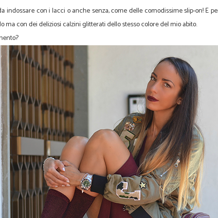
i, da indossare con i lacci o anche senza, come delle comodissime slip-on! E p
 ma con dei deliziosi calzini glitterati dello stesso colore del mio abito.
amento?