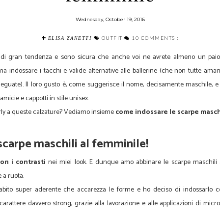
Wednesday, October 19, 2016
OUTFIT
10 COMMENTS :
ELISA ZANETTI
di gran tendenza e sono sicura che anche voi ne avrete almeno un paio n
a indossare i tacchi e valide alternative alle ballerine (che non tutte ama
eguate). Il loro gusto è, come suggerisce il nome, decisamente maschile, e
camicie e cappotti in stile unisex.
ly a queste calzature? Vediamo insieme
come indossare le scarpe masch
scarpe maschili al femminile!
on i contrasti
nei miei look. E dunque amo abbinare le scarpe maschili a
e a ruota.
bito super aderente che accarezza le forme e ho deciso di indossarlo c
carattere davvero strong, grazie alla lavorazione e alle applicazioni di mic