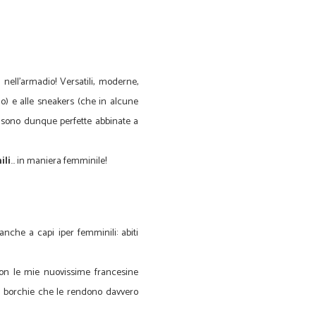
ell'armadio! Versatili, moderne,
no) e alle sneakers (che in alcune
 sono dunque perfette abbinate a
ili
… in maniera femminile!
nche a capi iper femminili: abiti
on le mie nuovissime francesine
ro borchie che le rendono davvero