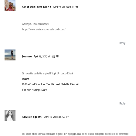
Świat w kolorze blond
April 19, 2017 at 1:33 PM
wow! you lookfantastic:)
http://www.swiatwkolorzeblond.com/
Reply
Jeanne
April 19, 2017 at 1:55 PM
Silhouette perfetta e gioielli top!! Un bacio Elisa!
Jeanne
Ruffle Cold Shoulder Tee Shirt and Metallic Miniskirt
Fashion Musings Diary
Reply
Silvia Negretti
April 19, 2017 at 7:41 PM
Io sono abbastanza contraria ai gioielli in spiaggia, ma se si tratta di bijoux piccoli e dal carattere