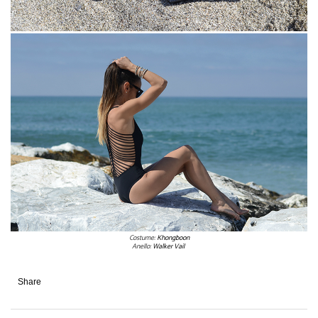
Costume:
Khongboon
Anello:
Walker Vail
Share