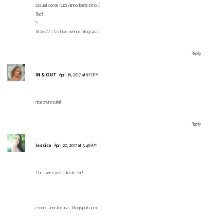
casual come i tuoi vanno benissimo! :)
Baci!
S
https://s-fashion-avenue.blogspot.it
Reply
IN & OUT
April 19, 2017 at 9:17 PM
nice swimsuite!
Reply
Jessica
April 20, 2017 at 5:40 AM
The swimsuite is to die for!!!
elogiosamislocuras.blogspot.com