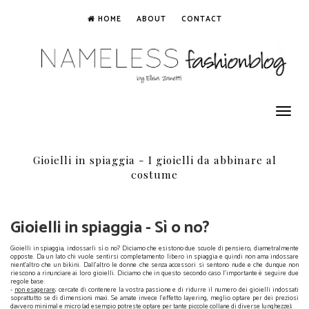
HOME
ABOUT
CONTACT
Toggle
navigation
Gioielli in spiaggia - I gioielli da abbinare al
costume
Gioielli in spiaggia - Sì o no?
Gioielli in spiaggia, indossarli sì o no? Diciamo che esistono due scuole di pensiero, diametralmente
opposte. Da un lato chi vuole sentirsi completamento libero in spiaggia e quindi non ama indossare
nient'altro che un bikini. Dall'altro le donne che senza accessori si sentono nude e che dunque non
riescono a rinunciare ai loro gioielli. Diciamo che in questo secondo caso l'importante è seguire due
regole base:
-
non esagerare
; cercate di contenere la vostra passione e di ridurre il numero dei gioielli indossati
soprattutto se di dimensioni maxi. Se amate invece l'effetto layering, meglio optare per dei preziosi
davvero minimal e micro (ad esempio potreste optare per tante piccole collane di diverse lunghezze);