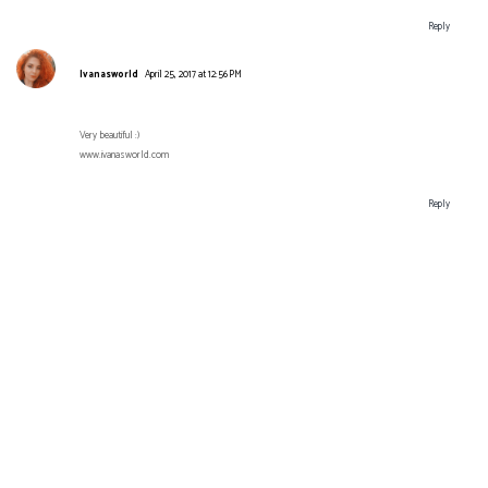
Reply
Ivanasworld
April 25, 2017 at 12:56 PM
Very beautiful :)
www.ivanasworld.com
Reply