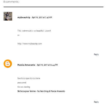
8 comments :
mybeautrip
April 19, 2017 at 7:40 AM
This swimmsuit is so beautiful. Love it!
xx
http://www.mybeautrip.com
Reply
Marzia Amaranto
April 19, 2017 at 12:44 PM
favoloso questo costume
awesome!
Kisses darling
Bellezza pour femme - fashion blog di Marzia Amaranto
Reply