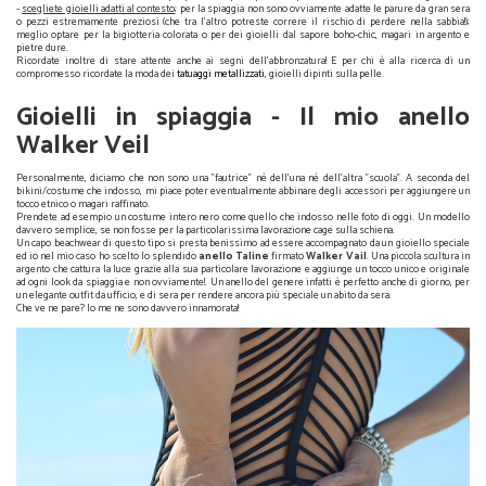
-
scegliete gioielli adatti al contesto
; per la spiaggia non sono ovviamente adatte le parure da gran sera
o pezzi estremamente preziosi (che tra l'altro potreste correre il rischio di perdere nella sabbia!);
meglio optare per la bigiotteria colorata o per dei gioielli dal sapore boho-chic, magari in argento e
pietre dure.
Ricordate inoltre di stare attente anche ai segni dell'abbronzatura! E per chi è alla ricerca di un
compromesso ricordate la moda dei
tatuaggi metallizzati
, gioielli dipinti sulla pelle.
Gioielli in spiaggia - Sì o no?
Gioielli in spiaggia - Il mio anello
Walker Veil
Personalmente, diciamo che non sono una "fautrice" né dell'una né dell'altra "scuola". A seconda del
bikini/costume che indosso, mi piace poter eventualmente abbinare degli accessori per aggiungere un
tocco etnico o magari raffinato.
Prendete ad esempio un costume intero nero come quello che indosso nelle foto di oggi. Un modello
davvero semplice, se non fosse per la particolarissima lavorazione cage sulla schiena.
Un capo beachwear di questo tipo si presta benissimo ad essere accompagnato da un gioiello speciale
ed io nel mio caso ho scelto lo splendido
anello Taline
firmato
Walker Vail
. Una piccola scultura in
argento che cattura la luce grazie alla sua particolare lavorazione e aggiunge un tocco unico e originale
ad ogni look da spiaggia e non ovviamente!. Un anello del genere infatti è perfetto anche di giorno, per
un elegante outfit da ufficio, e di sera per rendere ancora più speciale un abito da sera.
Che ve ne pare? Io me ne sono davvero innamorata!
Gioielli in spiaggia - Il mio anello Walker Veil