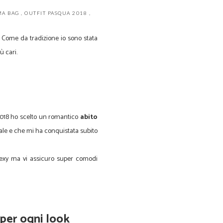
MA BAG
,
OUTFIT PASQUA 2018
,
 Come da tradizione io sono stata
ù cari.
2018 ho scelto un romantico
abito
ale e che mi ha conquistata subito
sexy ma vi assicuro super comodi
 per ogni look