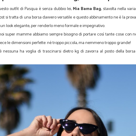
uesto outfit di Pasqua è senza dubbio lei,
Mia Bama Bag
, stavolta nella va
st si tratta di una borsa davvero versatile e questo abbinamento ne è la prov
in un look elegante, per renderlo meno formale e impegnativo.
.. noi super mamme abbiamo sempre bisogno di portare così tante cose con n
nvece le dimensioni perfette: nè troppo piccola, ma nemmeno troppo grande!
hè nessuna ha voglia di trascinarsi dietro kg di zavorra al posto della bors