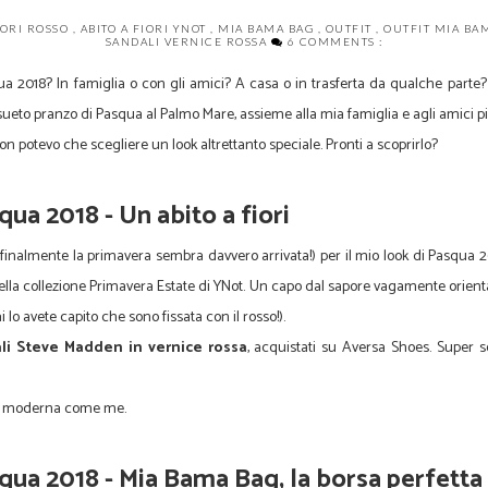
IORI ROSSO
,
ABITO A FIORI YNOT
,
MIA BAMA BAG
,
OUTFIT
,
OUTFIT MIA BA
SANDALI VERNICE ROSSA
6 COMMENTS :
 2018? In famiglia o con gli amici? A casa o in trasferta da qualche parte?
ueto pranzo di Pasqua al Palmo Mare, assieme alla mia famiglia e agli amici pi
n potevo che scegliere un look altrettanto speciale. Pronti a scoprirlo?
squa 2018 - Un abito a fiori
finalmente la primavera sembra davvero arrivata!) per il mio look di Pasqua 
lla collezione Primavera Estate di YNot. Un capo dal sapore vagamente orient
i lo avete capito che sono fissata con il rosso!).
li Steve Madden in vernice rossa
, acquistati su Aversa Shoes. Super 
ha moderna come me.
asqua 2018 - Mia Bama Bag, la borsa perfetta