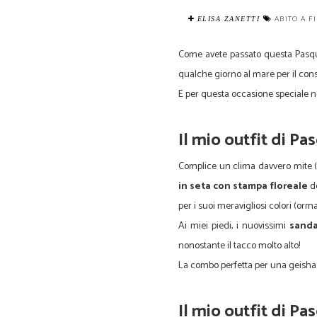
ABITO A F
ELISA ZANETTI
Come avete passato questa Pasqua
qualche giorno al mare per il cons
E per questa occasione speciale no
Il mio outfit di Pa
Complice un clima davvero mite (
in seta con stampa floreale
de
per i suoi meravigliosi colori (orma
Ai miei piedi, i nuovissimi
sanda
nonostante il tacco molto alto!
La combo perfetta per una geis
Il mio outfit di P