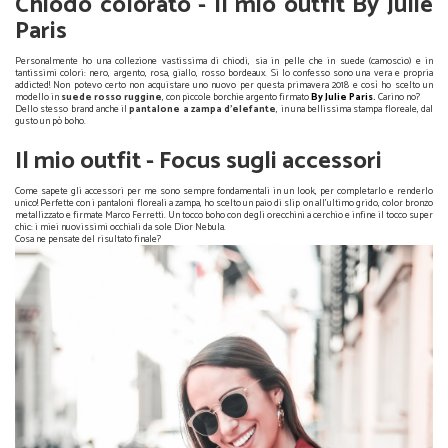
Chiodo colorato - Il mio outfit By Julie
Paris
Personalmente ho una collezione vastissima di chiodi, sia in pelle che in suede (camoscio) e in
tantissimi colori: nero, argento, rosa, giallo, rosso bordeaux. Si lo confesso sono una vera e propria
addicted! Non potevo certo non acquistare uno nuovo per questa primavera 2018 e così ho scelto un
modello in
suede rosso ruggine
, con piccole borchie argento firmato
By Julie Paris
.
Carino no?
Dello stesso brand anche il
pantalone a zampa d'elefante
, in una bellissima stampa floreale, dal
gusto un pò boho.
Il mio outfit - Focus sugli accessori
Come sapete gli accessori per me sono sempre fondamentali in un look, per completarlo e renderlo
unico! Perfette con i pantaloni floreali a zampa, ho scelto un paio di slip on all'ultimo grido, color bronzo
metallizzato e firmate Marco Ferretti. Un tocco boho con degli orecchini a cerchio e infine il tocco super
chic: i miei nuovissimi occhiali da sole Dior Nebula.
Cosa ne pensate del risultato finale?