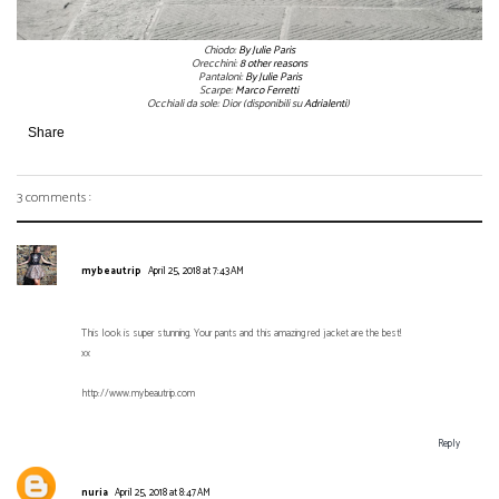
Chiodo:
By Julie Paris
Orecchini:
8 other reasons
Pantaloni:
By Julie Paris
Scarpe:
Marco Ferretti
Occhiali da sole: Dior (disponibili su
Adrialenti
)
Share
3 comments :
mybeautrip
April 25, 2018 at 7:43 AM
This look is super stunning. Your pants and this amazing red jacket are the best!
xx
http://www.mybeautrip.com
Reply
nuria
April 25, 2018 at 8:47 AM