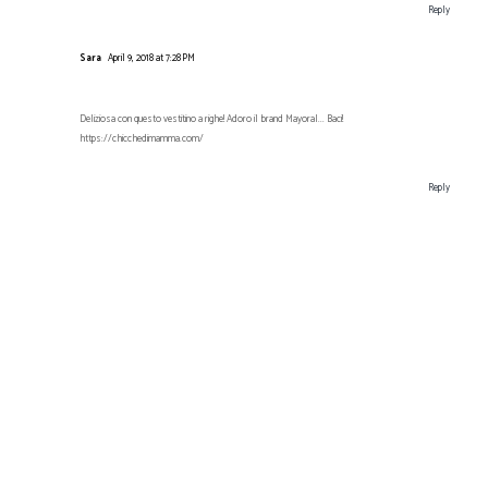
Reply
Sara
April 9, 2018 at 7:28 PM
Deliziosa con questo vestitino a righe! Adoro il brand Mayoral... Baci!
https://chicchedimamma.com/
Reply