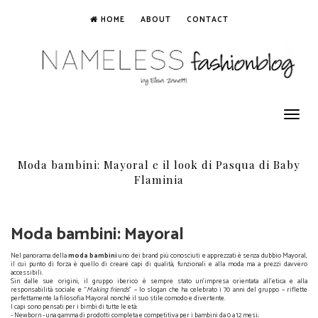
HOME
ABOUT
CONTACT
Toggle
navigation
Moda bambini: Mayoral e il look di Pasqua di Baby
Flaminia
Moda bambini: Mayoral
Nel panorama della
moda bambini
uno dei brand più conosciuti e apprezzati è senza dubbio Mayoral,
il cui punto di forza è quello di creare
capi di qualità, funzionali e alla moda ma a prezzi davvero
accessibili.
Sin dalle
sue origini, il gruppo iberico è sempre stato un’impresa orientata all'etica e alla
responsabilità sociale e “
Making friends
” – lo slogan che ha celebrato i 70 anni del gruppo – riflette
perfettamente la filosofia Mayoral nonché il suo stile comodo e divertente.
I capi sono pensati per i bimbi di tutte le età:
- Newborn - una gamma di prodotti completa e competitiva per i bambini da 0 a 12 mesi;