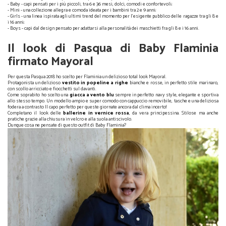
- Baby - capi pensati per i più piccoli, tra 6 e 36 mesi, dolci, comodi e confortevoli;
- Mini - una collezione allegra e comoda ideata per i bambini tra 2 e 9 anni;
- Girls - una linea ispirata agli ultimi trend del momento per l'esigente pubblico delle ragazze tra gli 8 e
i 16 anni;
- Boys - capi dal design pensato per adattarsi alla personalità dei maschietti fra gli 8 e i 16 anni.
Il look di Pasqua di Baby Flaminia
firmato Mayoral
Per questa Pasqua 2018 ho scelto per Flaminia un delizioso total look Mayoral.
Protagonista un delizioso
vestito in popeline a righe
bianche e rosse, in perfetto stile marinaro,
con scollo arricciato e fiocchetti sul davanti.
Come soprabito ho scelto una
giacca a vento blu
sempre in perfetto navy style, elegante e sportiva
allo stesso tempo. Un modello ampio e super comodo con cappuccio removibile, tasche e una deliziosa
fodera a contrasto Il capo perfetto per queste giornate ancora dal clima incerto!
Completano il look delle
ballerine in vernice rossa
, da vera principessina. Stilose ma anche
pratiche grazie alla chiusura in velcro e alla suola antiscivolo.
Dunque cosa ne pensate di questo outfit di Baby Flaminia?