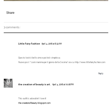
Share
3 comments :
Little Fairy Fashion
April 4, 2018 at 8:32 AM
Questo look è bellissimo e poi lei è strepitosa.
Nuovo post “Look mamma per il giorno della Cresima” ora su http://www.littlefairyfashion.com
Reply
the creation of beauty is art.
April 4, 2018 at 10:08 PM
This outfit is adorable! I love it!
the-creationofbeauty.blogspot.com