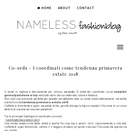
HOME
ABOUT
CONTACT
Toggle
navigation
Co-ords - I coordinati come tendenza primavera
estate 2018
Il nome in inglese è decisamente più stiloso:
co-ords
. Si tratta dei coordinati, ossia
completi
gonna/pantalone e top
realizzati nello stesso materiale, colore e fantasia.
Non solo una soluzione perfetta per quando non abbiamo idee su come creare abbinamenti, ma anche
una fortissima
tendenza primavera estate 2018
.
L'effetto è divertente e glam, ma anche furbo, perchè allunga la figura creando l'illusione di un unico
abito (o di una tuta nel caso dei pantaloni).
Co-ords - I coordinati come tendenza primavera estate 2018
Tre le principali tipologie di coordinati o co-ords:
-
Coordinato top e pencil skirt
Una combo amatissima dalle celeb è quella fra crop top e pencil skirt, rigorosamente a vita alta.
L'effetto è super femminile, inoltre, il il leggero distacco sul punto vita crea l’illusione che questo sia
più stretto.