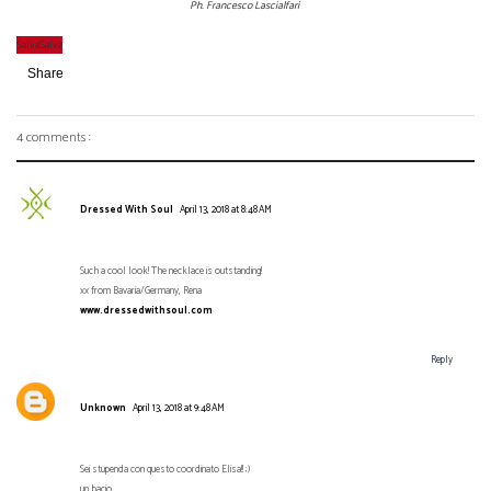
Ph. Francesco Lascialfari
Salva
Salva
Share
4 comments :
Dressed With Soul
April 13, 2018 at 8:48 AM
Such a cool look! The necklace is outstanding!
xx from Bavaria/Germany, Rena
www.dressedwithsoul.com
Reply
Unknown
April 13, 2018 at 9:48 AM
Sei stupenda con questo coordinato Elisa!! ;)
un bacio