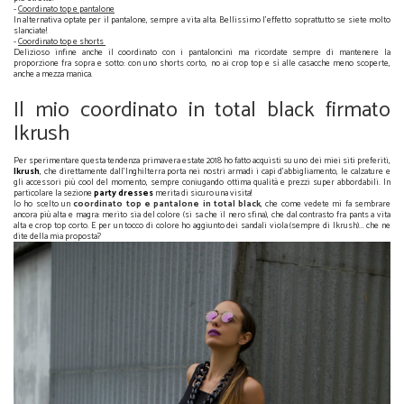
-
Coordinato top e pantalone
In alternativa optate per il pantalone, sempre a vita alta. Bellissimo l'effetto soprattutto se siete molto
slanciate!
-
Coordinato top e shorts
Delizioso infine anche il coordinato con i pantaloncini ma ricordate sempre di mantenere la
proporzione fra sopra e sotto: con uno shorts corto, no ai crop top e sì alle casacche meno scoperte,
anche a mezza manica.
Co-ords - I coordinati come tendenza primavera estate 2018
Il mio coordinato in total black firmato
Ikrush
Per sperimentare questa tendenza primavera estate 2018 ho fatto acquisti su uno dei miei siti preferiti,
Ikrush
, che direttamente dall'Inghilterra porta nei nostri armadi i capi d'abbigliamento, le calzature e
gli accessori più cool del momento, sempre coniugando ottima qualità e prezzi super abbordabili. In
particolare la sezione
party dresses
merita di sicuro una visita!
Io ho scelto un
coordinato top e pantalone in total black
, che come vedete mi fa sembrare
ancora più alta e magra: merito sia del colore (si sa che il nero sfina), che dal contrasto fra pants a vita
alta e crop top corto. E per un tocco di colore ho aggiunto dei sandali viola (sempre di Ikrush)... che ne
dite della mia proposta?