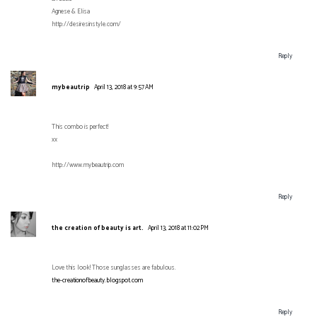
Agnese & Elisa
http://desiresinstyle.com/
Reply
mybeautrip
April 13, 2018 at 9:57 AM
This combo is perfect!
xx
http://www.mybeautrip.com
Reply
the creation of beauty is art.
April 13, 2018 at 11:02 PM
Love this look! Those sunglasses are fabulous.
the-creationofbeauty.blogspot.com
Reply