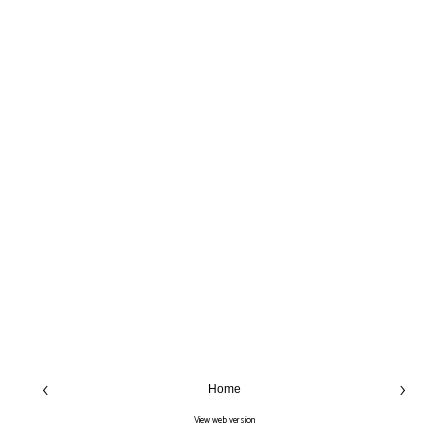
‹
›
Home
View web version