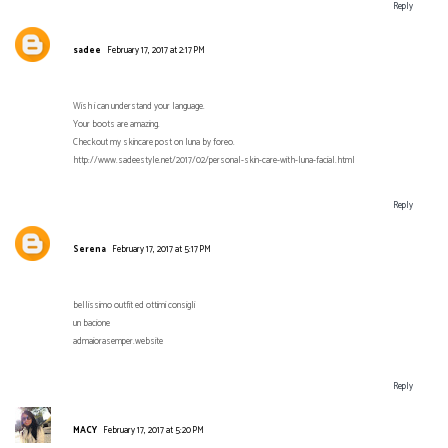
Reply
sadee
February 17, 2017 at 2:17 PM
Wish i can understand your language.
Your boots are amazing.
Checkout my skincare post on luna by foreo.
http://www.sadeestyle.net/2017/02/personal-skin-care-with-luna-facial.html
Reply
Serena
February 17, 2017 at 5:17 PM
bellissimo outfit ed ottimi consigli
un bacione
admaiorasemper.website
Reply
MACY
February 17, 2017 at 5:20 PM