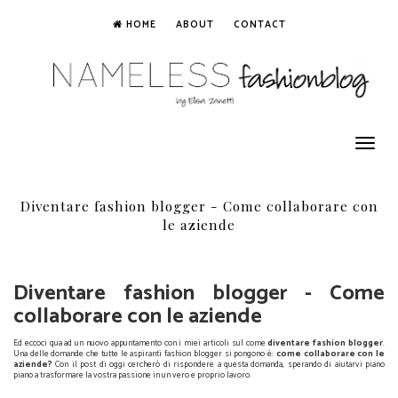
HOME
ABOUT
CONTACT
Toggle
navigation
Diventare fashion blogger - Come collaborare con
le aziende
Diventare fashion blogger - Come
collaborare con le aziende
Ed eccoci qua ad un nuovo appuntamento con i miei articoli sul come
diventare fashion blogger
.
Una delle domande che tutte le aspiranti fashion blogger si pongono è:
come collaborare con le
aziende?
Con il post di oggi cercherò di rispondere a questa domanda, sperando di aiutarvi piano
piano a trasformare la vostra passione in un vero e proprio lavoro.
Diventare fashion blogger - Come collaborare con le aziende