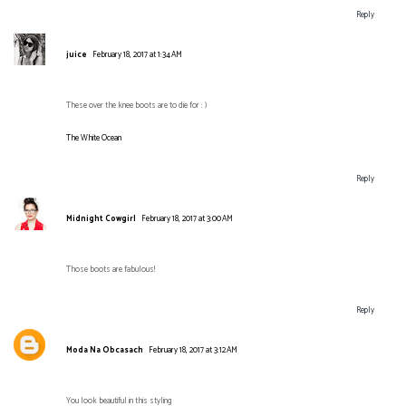
Reply
juice
February 18, 2017 at 1:34 AM
These over the knee boots are to die for : )
The White Ocean
Reply
Midnight Cowgirl
February 18, 2017 at 3:00 AM
Those boots are fabulous!
Reply
Moda Na Obcasach
February 18, 2017 at 3:12 AM
You look beautiful in this styling