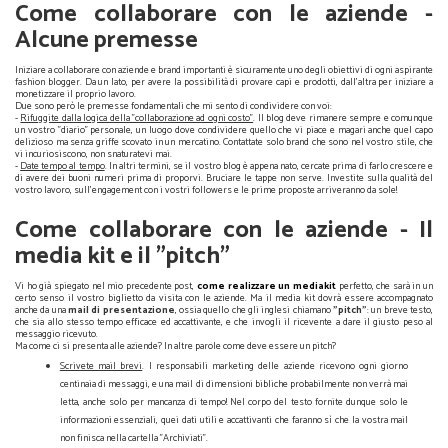
Come collaborare con le aziende -
Alcune premesse
Iniziare a collaborare con aziende e brand importanti è sicuramente uno degli obiettivi di ogni aspirante
fashion blogger. Da un lato, per avere la possibilità di provare capi e prodotti, dall'altra per iniziare a
monetizzare il proprio lavoro.
Due sono però le premesse fondamentali che mi sento di condividere con voi:
-
Rifuggite dalla logica della "collaborazione ad ogni costo"
. Il blog deve rimanere sempre e comunque
un vostro "diario" personale, un luogo dove condividere quello che vi piace e magari anche quel capo
delizioso ma senza griffe scovato in un mercatino. Contattate solo brand che sono nel vostro stile, che
vi incuriosiscono, non snaturatevi mai.
-
Date tempo al tempo
. In altri termini, se il vostro blog è appena nato, cercate prima di farlo crescere e
di avere dei buoni numeri prima di proporvi. Bruciare le tappe non serve. Investite sulla qualità del
vostro lavoro, sull'engagement con i vostri followers e le prime proposte arriveranno da sole!
Come collaborare con le aziende - Alcune premesse
Come collaborare con le aziende - Il
media kit e il "pitch"
Vi ho già spiegato nel mio precedente post,
come realizzare un mediakit
perfetto, che sarà in un
certo senso il vostro biglietto da visita con le aziende. Ma il media kit dovrà essere accompagnato
anche da una
mail di presentazione
, ossia quello che gli inglesi chiamano
"pitch"
: un breve testo,
che sia allo stesso tempo efficace ed accattivante, e che invogli il ricevente a dare il giusto peso al
messaggio ricevuto.
Ma come ci si presenta alle aziende? In altre parole come deve essere un pitch?
Scrivete mail brevi
. I responsabili marketing delle aziende ricevono ogni giorno
centinaia di messaggi, e una mail di dimensioni bibliche probabilmente non verrà mai
letta, anche solo per mancanza di tempo! Nel corpo del testo fornite dunque solo le
informazioni essenziali, quei dati utili e accattivanti che faranno sì che la vostra mail
non finisca nella cartella "Archiviati".