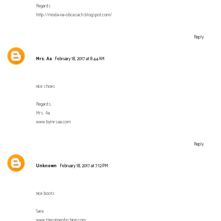
Regards
http://moda-na-obcasach.blogspot.com/
Reply
Mrs. Aa
February 18, 2017 at 8:44 AM
nice shoes
Regards,
Mrs. Aa
www.bymrsaa.com
Reply
Unknown
February 18, 2017 at 7:12 PM
nice boots
Sara
www.thecrimeofashion.com