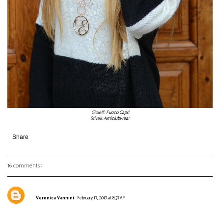
Gioielli:
Fuoco Capri
Stivali:
Amiclubwear
Share
16 comments :
Veronica Vannini
February 17, 2017 at 8:37 AM