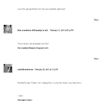
Love this get up! Perfect for the cool weather right now!
Reply
the creation of beauty is art.
February 17, 2017 at 8:14 PM
Those boots are amazing! Love this!
the-creationofbeauty.blogspot.com
Reply
cielofronteras
February 18, 2017 at 1:15 AM
Wonderful tips! Thanks for sharing this! =) Love this boots you have on! =)
- Cielo
Mermaid in Heels