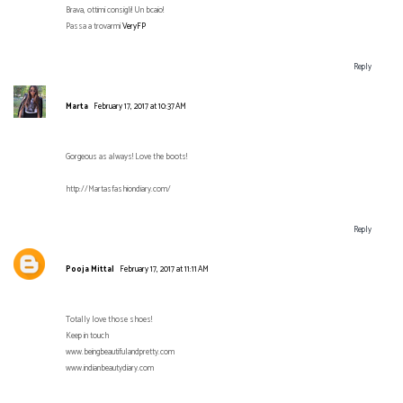
Brava, ottimi consigli! Un bcaio!
Passa a trovarmi
VeryFP
Reply
Marta
February 17, 2017 at 10:37 AM
Gorgeous as always! Love the boots!
http://Martasfashiondiary.com/
Reply
Pooja Mittal
February 17, 2017 at 11:11 AM
Totally love those shoes!
Keep in touch
www.beingbeautifulandpretty.com
www.indianbeautydiary.com