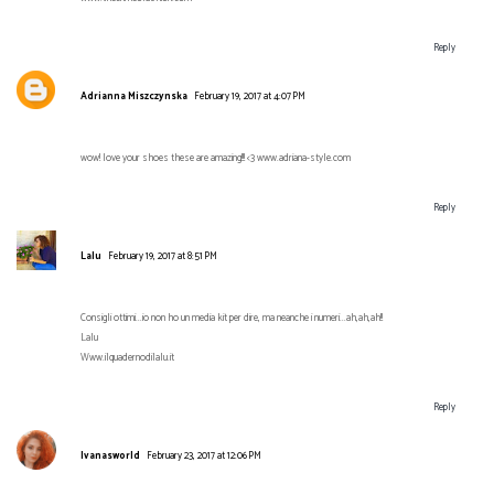
Reply
Adrianna Miszczynska
February 19, 2017 at 4:07 PM
wow! love your shoes these are amazing!!! <3 www.adriana-style.com
Reply
Lalu
February 19, 2017 at 8:51 PM
Consigli ottimi...io non ho un media kit per dire, ma neanche i numeri...ah,ah,ah!!
Lalu
Www.ilquadernodilalu.it
Reply
Ivanasworld
February 23, 2017 at 12:06 PM