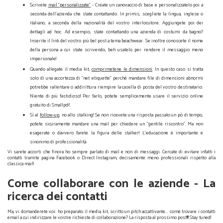
Scrivete
mail "personalizzate"
- Create un canovaccio di base e personalizzatelo poi a
seconda dell'azienda che state contattando. In primis, scegliete la lingua, inglese o
italiano, a seconda della nazionalità del vostro interlocutore. Aggiungete poi dei
dettagli ad hoc. Ad esempio, state contattando una azienda di costumi da bagno?
Inserite il link del vostro più bel post a tema beachwear. Se inoltre conoscete il nome
della persona a cui state scrivendo, beh usatelo per rendere il messaggio meno
impersonale!
Quando allegate il media kit,
comprimetene le dimensioni
. In questo caso si tratta
solo di una accortezza di "net etiquette" perchè mandare file di dimensioni abnormi
potrebbe rallentare o addirittura riempire la casella di posta del vostro destinatario.
Niente di più fastidioso! Per farlo, potete semplicemente usare il servizio online
gratuito di Smallpdf.
Sì al
follow-up
, no allo stalking! Se non ricevete una risposta passato un pò di tempo,
potete sicuramente mandare una mail per chiedere un "gentile riscontro". Ma non
esagerate o davvero farete la figura delle stalker! L'educazione è importante e
sinonimo di professionalità.
Vi sarete accorti che finora ho sempre parlato di mail e non di messaggi. Cercate di evitare infatti i
contatti tramite pagina Facebook o Direct Instagram, decisamente meno professionali rispetto alla
classica mail!
Fashion blogger Come collaborare con le aziende - Il media kit e il "pitch"
Come collaborare con le aziende - La
ricerca dei contatti
Ma, vi domanderete voi: ho preparato il media kit, scritto un pitch accattivante... come trovare i contatti
email a cui indirizzare le vostre richieste di collaborazione? La risposta al prossimo post!!!! Stay tuned!