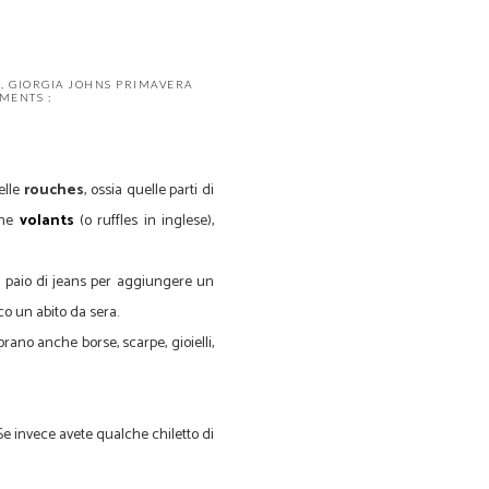
S
,
GIORGIA JOHNS PRIMAVERA
MENTS :
elle
rouches
, ossia quelle parti di
che
volants
(o ruffles in inglese),
e paio di jeans per aggiungere un
co un abito da sera.
ano anche borse, scarpe, gioielli,
e invece avete qualche chiletto di