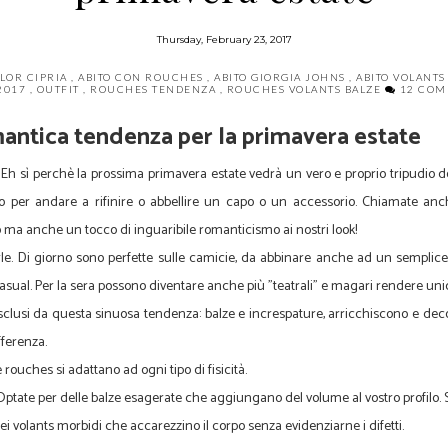
Thursday, February 23, 2017
OLOR CIPRIA
,
ABITO CON ROUCHES
,
ABITO GIORGIA JOHNS
,
ABITO VOLANT
 2017
,
OUTFIT
,
ROUCHES TENDENZA
,
ROUCHES VOLANTS BALZE
12 COM
antica tendenza per la primavera estate
! Eh sì perchè la prossima primavera estate vedrà un vero e proprio tripudio d
no per andare a rifinire o abbellire un capo o un accessorio. Chiamate an
 anche un tocco di inguaribile romanticismo ai nostri look!
rle. Di giorno sono perfette sulle camicie, da abbinare anche ad un semplic
asual. Per la sera possono diventare anche più "teatrali" e magari rendere uni
clusi da questa sinuosa tendenza: balze e increspature, arricchiscono e decor
fferenza.
 rouches si adattano ad ogni tipo di fisicità.
tate per delle balze esagerate che aggiungano del volume al vostro profilo. S
i volants morbidi che accarezzino il corpo senza evidenziarne i difetti.