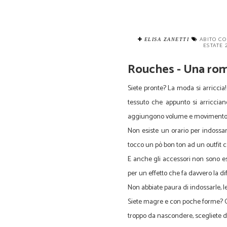
ABITO C
ELISA ZANETTI
ESTATE
Rouches - Una rom
Siete pronte? La moda si arriccia
tessuto che appunto si arriccia
aggiungono volume e movimento ma
Non esiste un orario per indossa
tocco un pò bon ton ad un outfit c
E anche gli accessori non sono es
per un effetto che fa davvero la di
Non abbiate paura di indossarle, le
Siete magre e con poche forme? Op
troppo da nascondere, scegliete de