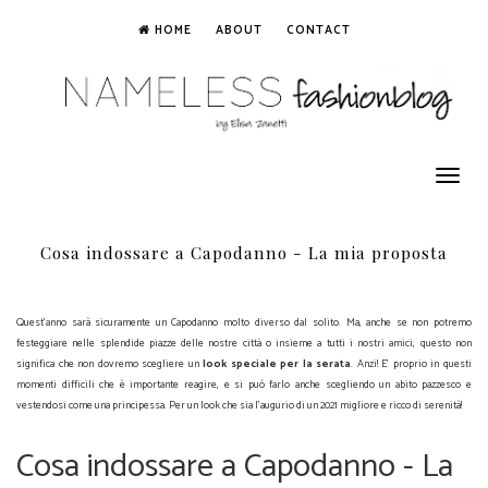
HOME
ABOUT
CONTACT
Toggle
navigation
Cosa indossare a Capodanno - La mia proposta
Quest'anno sarà sicuramente un Capodanno molto diverso dal solito. Ma, anche se non potremo
festeggiare nelle splendide piazze delle nostre città o insieme a tutti i nostri amici, questo non
significa che non dovremo scegliere un
look speciale per la serata
. Anzi! E' proprio in questi
momenti difficili che è importante reagire, e si può farlo anche scegliendo un abito pazzesco e
vestendosi come una principessa. Per un look che sia l'augurio di un 2021 migliore e ricco di serenità!
Cosa indossare a Capodanno - La