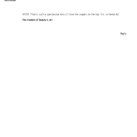
WOW. That is such a spectacular dress! I love the sequins on the top. It is so fantastic!
the creation of beauty is art.
Reply