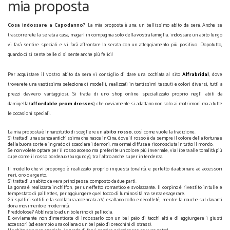
mia proposta
Cosa indossare a Capodanno?
La mia proposta è una: un bellissimo abito da sera! Anche se
trascorrerete la serata a casa, magari in compagnia solo della vostra famiglia, indossare un abito lungo
vi farà sentire speciali e vi farà affrontare la serata con un atteggiamento più positivo. Dopotutto,
quando ci si sente belle ci si sente anche più felici!
Per acquistare il vostro abito da sera vi consiglio di dare una occhiata al sito
Alfrabridal
, dove
troverete una vastissima selezione di modelli, realizzati in tantissimi tessuti e colori diversi, tutti a
prezzi davvero vantaggiosi. Si tratta di uno shop online specializzato proprio negli abiti da
damigella (
affordable prom dresses
), che ovviamente si adattano non solo ai matrimoni ma a tutte
le occasioni speciali.
La mia proposta è innanzitutto di scegliere un
abito rosso
, così come vuole la tradizione.
Si tratta di una usanza antichissima che nasce in Cina, dove il rosso è da sempre il colore della fortuna e
della buona sorte e in grado di scacciare i demoni, ma ormai diffusa e riconosciuta in tutto il mondo.
Se non volete optare per il rosso acceso ma preferite un colore più invernale, via libera alle tonalità più
cupe come il rosso bordeaux (burgundy), tra l'altro anche super in tendenza.
Il modello che vi propongo è realizzato proprio in questa tonalità, e perfetto da abbinare ad accessori
neri, oro o argento.
Si tratta di un abito da vera principessa, composto da due parti.
La gonna è realizzata in chiffon, per un effetto romantico e svolazzante. Il corpino è rivestito in tulle e
tempestato di paillettes, per aggiungere quel tocco di luminosità ma senza esagerare.
Gli spallini sottili e la scollatura accennata a V, esaltano collo e décolleté, mentre la rouche sul davanti
dona movimento e modernità.
Freddolose? Abbinatelo ad un bolerino di pelliccia.
E ovviamente non dimenticate di indossarlo con un bel paio di tacchi alti e di aggiungere i giusti
accessori (ad esempio una collana o un bel paio di orecchini di strass).