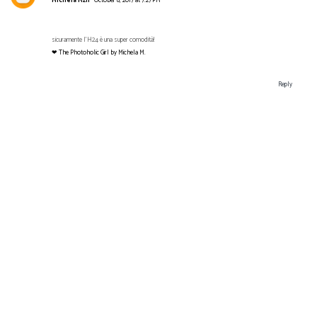
Michela Mzn
October 8, 2017 at 7:27 PM
sicuramente l'H24 è una super comodità!
❤ The Photoholic Girl by Michela M.
Reply