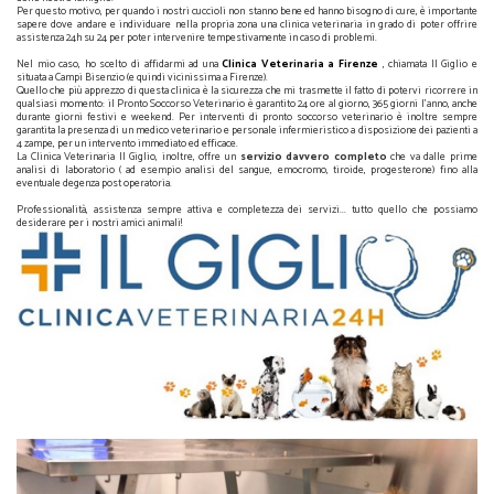
Per questo motivo, per quando i nostri cuccioli non stanno bene ed hanno bisogno di cure, è importante
sapere dove andare e individuare nella propria zona una clinica veterinaria in grado di poter offrire
assistenza 24h su 24 per poter intervenire tempestivamente in caso di problemi.
Nel mio caso, ho scelto di affidarmi ad una
Clinica Veterinaria a Firenze
, chiamata Il Giglio e
situata a Campi Bisenzio (e quindi vicinissima a Firenze).
Quello che più apprezzo di questa clinica è la sicurezza che mi trasmette il fatto di potervi ricorrere in
qualsiasi momento: il Pronto Soccorso Veterinario è garantito 24 ore al giorno, 365 giorni l'anno, anche
durante giorni festivi e weekend. Per interventi di pronto soccorso veterinario è inoltre sempre
garantita la presenza di un medico veterinario e personale infermieristico a disposizione dei pazienti a
4 zampe, per un intervento immediato ed efficace.
La Clinica Veterinaria Il Giglio, inoltre, offre un
servizio davvero completo
che va dalle prime
analisi di laboratorio ( ad esempio analisi del sangue, emocromo, tiroide, progesterone) fino alla
eventuale degenza post operatoria.
Professionalità, assistenza sempre attiva e completezza dei servizi... tutto quello che possiamo
desiderare per i nostri amici animali!