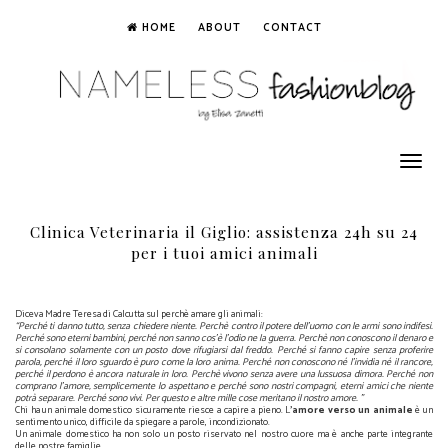
HOME
ABOUT
CONTACT
Toggle
navigation
Clinica Veterinaria il Giglio: assistenza 24h su 24
per i tuoi amici animali
Diceva Madre Teresa di Calcutta sul perchè amare gli animali:
“Perché ti danno tutto, senza chiedere niente. Perchè contro il potere dell’uomo con le armi sono indifesi.
Perché sono eterni bambini, perché non sanno cos’è l’odio ne la guerra. Perchè non conoscono il denaro e
si consolano solamente con un posto dove rifugiarsi dal freddo. Perché si fanno capire senza proferire
parola, perché il loro sguardo è puro come la loro anima. Perché non conoscono né l’invidia né il rancore,
perché il perdono è ancora naturale in loro. Perchè vivono senza avere una lussuosa dimora. Perché non
comprano l’amore, semplicemente lo aspettano e perché sono nostri compagni, eterni amici che niente
potrà separare. Perché sono vivi. Per questo e altre mille cose meritano il nostro amore. ”
Chi ha un animale domestico sicuramente riesce a capire a pieno. L
'amore verso un animale
è un
sentimento unico, difficile da spiegare a parole, incondizionato.
Un animale domestico ha non solo un posto riservato nel nostro cuore ma è anche parte integrante
delle nostre famiglie.