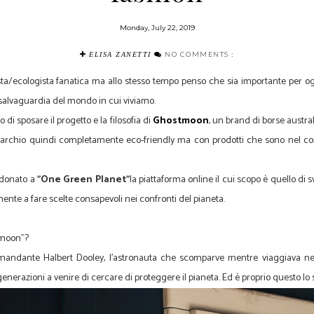
Monday, July 22, 2019
NO COMMENTS :
ELISA ZANETTI
sta/ecologista fanatica ma allo stesso tempo penso che sia importante per og
a salvaguardia del mondo in cui viviamo.
di sposare il progetto e la filosofia di
Ghostmoon
, un brand di borse austra
n marchio quindi completamente eco-friendly ma con prodotti che sono nel co
ne donato a
"One Green Planet"
la piattaforma online il cui scopo è quello di
mente a fare scelte consapevoli nei confronti del pianeta.
tmoon"?
mandante Halbert Dooley, l'astronauta che scomparve mentre viaggiava nel
 generazioni a venire di cercare di proteggere il pianeta. Ed è proprio questo l