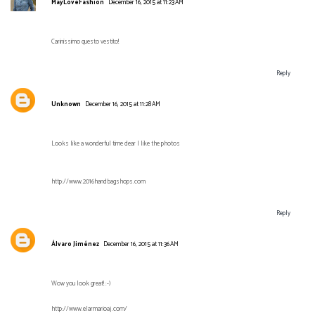
MayLoveFashion
December 16, 2015 at 11:23 AM
Carinissimo questo vestito!
Reply
Unknown
December 16, 2015 at 11:28 AM
Looks like a wonderful time dear I like the photos
http://www.2016handbagshops.com
Reply
Álvaro Jiménez
December 16, 2015 at 11:36 AM
Wow you look great! :-)
http://www.elarmarioaj.com/