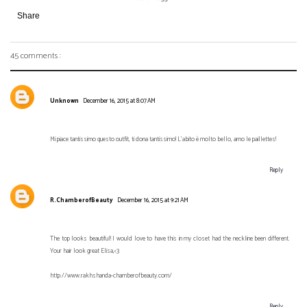
Share
45 comments :
Unknown
December 16, 2015 at 8:07 AM
Mi piace tantissimo questo outfit, ti dona tantissimo! L'abito è molto bello, amo le paillettes!
Reply
R.ChamberofBeauty
December 16, 2015 at 9:21 AM
The top looks beautiful! I would love to have this in my closet had the neckline been different.
Your hair look great Elisa,<3
http://www.rakhshanda-chamberofbeauty.com/
Reply