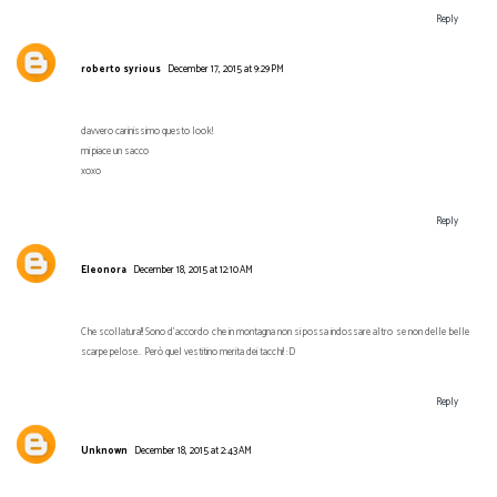
Reply
roberto syrious
December 17, 2015 at 9:29 PM
davvero carinissimo questo look!
mi piace un sacco
xoxo
Reply
Eleonora
December 18, 2015 at 12:10 AM
Che scollatura!! Sono d'accordo che in montagna non si possa indossare altro se non delle belle
scarpe pelose.. Però quel vestitino merita dei tacchi! :D
Reply
Unknown
December 18, 2015 at 2:43 AM