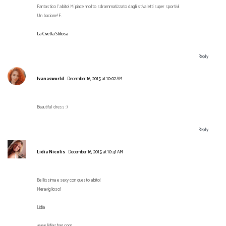
Fantastico l'abito! Mi piace molto sdrammatizzato dagli stivaletti super sportivi!
Un bacione! F.
La Civetta Stilosa
Reply
Ivanasworld
December 16, 2015 at 10:02 AM
Beautiful dress :)
Reply
Lidia Nicolis
December 16, 2015 at 10:41 AM
Bellissima e sexy con questo abito!
Meraviglioso!
Lidia
www.lidiasbag.com