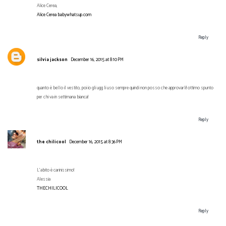
Alice Cerea,
Alice Cerea babywhatsup.com
Reply
silvia jackson
December 16, 2015 at 8:10 PM
quanto è bello il vestito, poi io gli ugg li uso sempre quindi non posso che approvarli! ottimo spunto
per chi va in settimana bianca!
Reply
the chilicool
December 16, 2015 at 8:36 PM
L'abito è carinissimo!
Alessia
THECHILICOOL
Reply