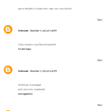
questo mini abito ti sta benissimo. super sexy. xoxo rita talks
Reply
Unknown
December 17, 2015 at 11:58 AM
Calda, comodo e sexy! Direi che è perfetto!
Fashion Dupes
Reply
Unknown
December 17, 2015 at 12:20 PM
Perfetto per la montagna!!
bellissimo look, complimenti!
www.agoprime.it
Reply