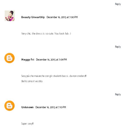
Reply
Beauty Unearthly
December 16, 2015 at 7:00 PM
Very chic, the dress is so cute. You look fab. :)
Reply
Meggy Fri
December 16, 2015 at 7:09 PM
Sexy più che mai anche con gli stivaletti bassi...da non crederci!!!
Bellissimo il vestito.
Reply
Unknown
December 16, 2015 at 7:10 PM
Super sexy!!!