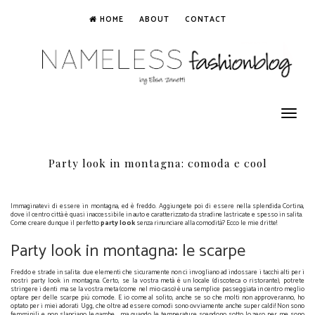
HOME
ABOUT
CONTACT
Toggle
navigation
Party look in montagna: comoda e cool
Immaginatevi di essere in montagna, ed è freddo. Aggiungete poi di essere nella splendida Cortina,
dove il centro città è quasi inaccessibile in auto e caratterizzato da stradine lastricate e spesso in salita.
Come creare dunque il perfetto
party look
senza rinunciare alla comodità? Ecco le mie dritte!
Party look in montagna: le scarpe
Freddo e strade in salita: due elementi che sicuramente non ci invogliano ad indossare i tacchi alti per i
nostri party look in montagna. Certo, se la vostra metà è un locale (discoteca o ristorante), potrete
stringere i denti ma se la vostra meta (come nel mio caso) è una semplice passeggiata in centro meglio
optare per delle scarpe più comode. E io come al solito, anche se so che molti non approveranno, ho
optato per i miei adorati Ugg, che oltre ad essere comodi sono ovviamente anche super caldi! Non sono
femminili e non slanciano le gambe… ma quando le temperature scendono sotto lo zero per me sono