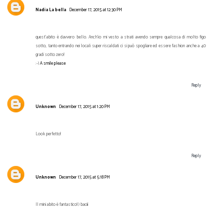
Nadia La bella
December 17, 2015 at 12:30 PM
quest'abito è davvero bello. Anch'io mi vesto a strati avendo sempre qualcosa di molto figo
sotto, tanto entrando nei locali super riscaldati ci si può spogliare ed essere fashion anche a 40
gradi sotto zero!
:-)
A smile please
Reply
Unknown
December 17, 2015 at 1:20 PM
Look perfetto!
Reply
Unknown
December 17, 2015 at 5:18 PM
Il mini abito è fantastico!:) baciii