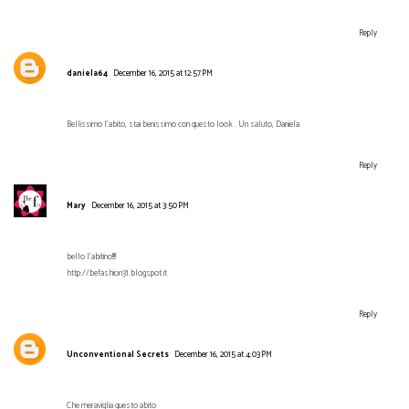
Reply
daniela64
December 16, 2015 at 12:57 PM
Bellissimo l'abito, stai benissimo con questo look . Un saluto, Daniela.
Reply
Mary
December 16, 2015 at 3:50 PM
bello l'abitino!!!!
http://befashion31.blogspot.it
Reply
Unconventional Secrets
December 16, 2015 at 4:03 PM
Che meraviglia questo abito