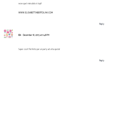
wow quel mini abito è top!!
WWW.ELISABETTABERTOLINI.COM
Reply
Eli
December 18, 2015 at 9:48 PM
Super cool! Perfetto per un party ad alta quota!
Reply