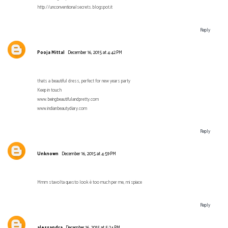
http://unconventionalsecrets.blogspot.it
Reply
Pooja Mittal
December 16, 2015 at 4:42 PM
thats a beautiful dress, perfect for new years party
Keep in touch
www.beingbeautifulandpretty.com
www.indianbeautydiary.com
Reply
Unknown
December 16, 2015 at 4:59 PM
Mmm stavolta questo look è too much per me, mi spiace
Reply
alessandra
December 16, 2015 at 5:24 PM