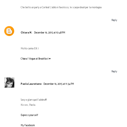
Che bello un party a Cortina! L'abito é favoloso, le scarpe ideali per la montagna
Reply
Chiara M.
December 16, 2015 at 10:48 PM
Molto carina Eli! :)
Chiara | Vogue at Breakfast ♥
Reply
Paola Lauretano
December 16, 2015 at 11:34 PM
Sexy e glam quell'abitino!!!!
Kisses, Paola.
Expressyourself
My Facebook