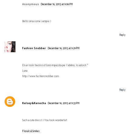
Anonymous
December 16, 2015 at 9:06 PM
Bellissima come sempre :)
Reply
Fashion Snobber
December 16, 2015 at 9:29 PM
Eli un look favoloso! Sono impazzita per l'abitino, lo adoro! :*
Luna
http://www.fashionsnobber.com
Reply
Kelsey&Kenecha
December 16, 2015 at 9:33 PM
Such a cute dress! :) You look wonderful!
Florals&Smiles