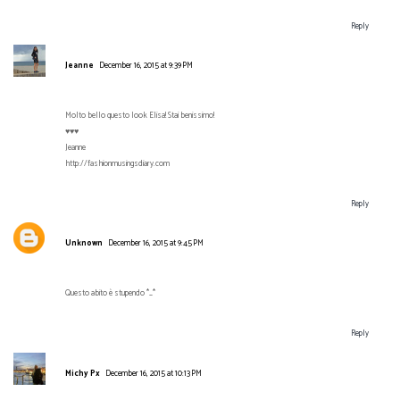
Reply
Jeanne
December 16, 2015 at 9:39 PM
Molto bello questo look Elisa! Stai benissimo!
♥♥♥
Jeanne
http://fashionmusingsdiary.com
Reply
Unknown
December 16, 2015 at 9:45 PM
Questo abito è stupendo *_*
Reply
Michy Px
December 16, 2015 at 10:13 PM