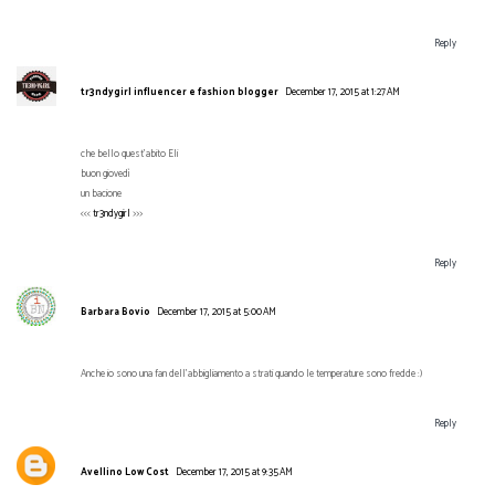
Reply
tr3ndygirl influencer e fashion blogger
December 17, 2015 at 1:27 AM
che bello quest'abito Eli
buon giovedì
un bacione
<<<
tr3ndygirl
>>>
Reply
Barbara Bovio
December 17, 2015 at 5:00 AM
Anche io sono una fan dell'abbigliamento a strati quando le temperature sono fredde :)
Reply
Avellino Low Cost
December 17, 2015 at 9:35 AM