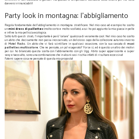
davvero irrinunciabili!
Party look in montagna: l'abbigliamento
Regola fondamentale dell'abbigliamento in montagna: stratificare. Nel mio caso ad esempio ho scelto
un
mini dress di paillettes
(molto corto e molto scollato), a cui ho poi aggiunto la mia giacca in pelle
e infine la mia pelliccia ecologica.
Sotto tutti questi strati, l'importante è però "celare" qualcosa di veramente cool. Nel mio caso ho scelto
un abito che decisamente non passa inosservato, un delizioso capo della collezione autunno-inverno
di
Motel Rocks
.
Un abito che vi farà scintillare in qualsiasi occasione, con la sua cascata di
maxi
paillettes multicolore
. Che ne pensate, un po' esagerato? Forse sì, ed è questo un altro dei motivi
per cui ho bilanciato questa scelta con l'abbinamento con gli Ugg. Abito super appariscente e super
sexy e tacco alto, sono una combinazione che in alcuni casi rischia infatti di risultare eccessiva!
Fatemi sapere cosa ne pensate di questa mia proposta!