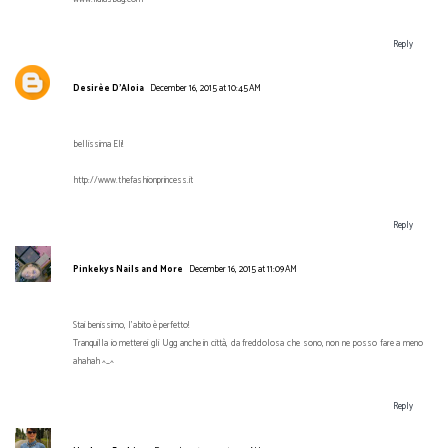
Reply
Desirèe D'Aloia
December 16, 2015 at 10:45 AM
bellissima Eli!
http://www.thefashionprincess.it
Reply
Pinkekys Nails and More
December 16, 2015 at 11:09 AM
Stai benissimo, l'abito è perfetto!
Tranquilla io metterei gli Ugg anche in città, da freddolosa che sono, non ne posso fare a meno
ahahah ^_^
Reply