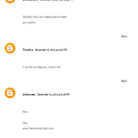
Stai benissimo, mi strapiace questo abito
alessandra
Reply
Tinetta
December 16, 2015 at 6:01 PM
Il vestito è un figurone, molto chic!
Reply
Unknown
December 16, 2015 at 6:29 PM
Nice
Sara,
www.thecrimeofashion.com