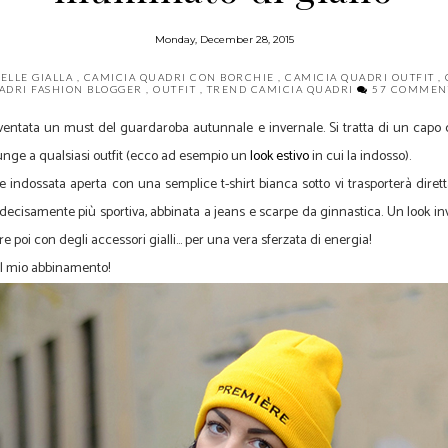
Monday, December 28, 2015
ELLE GIALLA
,
CAMICIA QUADRI CON BORCHIE
,
CAMICIA QUADRI OUTFIT
,
ADRI FASHION BLOGGER
,
OUTFIT
,
TREND CAMICIA QUADRI
57 COMMENT
entata un must del guardaroba autunnale e invernale. Si tratta di un capo
nge a qualsiasi outfit (ecco ad esempio un
look estivo
in cui la indosso).
 e indossata aperta con una semplice t-shirt bianca sotto vi trasporterà dire
ecisamente più sportiva, abbinata a jeans e scarpe da ginnastica. Un look in
re poi con degli accessori gialli… per una vera sferzata di energia!
el mio abbinamento!