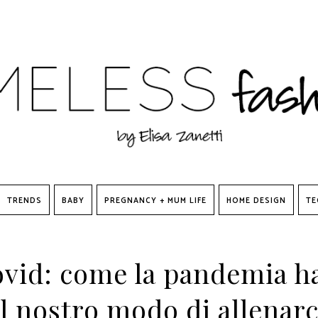
TRENDS
BABY
PREGNANCY + MUM LIFE
HOME DESIGN
TE
ovid: come la pandemia h
il nostro modo di allenarc