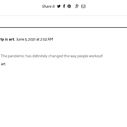
Share it:
y is art.
June 5, 2021 at 2:02 AM
ng! The pandemic has definitely changed the way people workout!
art.