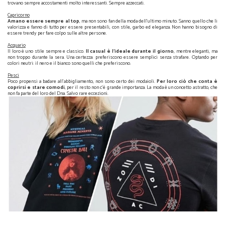
trovano sempre accostamenti molto interessanti. Sempre azzeccati.
Capricorno
Amano essere sempre al top
, ma non sono fan della moda dell’ultimo minuto. Sanno quello che li
valorizza e fanno di tutto per essere presentabili, con stile, garbo ed eleganza. Non hanno bisogno di
essere trendy per fare colpo sulle altre persone.
Acquario
Il loro è uno stile sempre e classico.
Il casual è l’ideale durante il giorno
, mentre eleganti, ma
non troppo durante la sera. Una certezza: preferiscono essere semplici senza strafare. Optando per
colori neutri: il nero e il bianco sono quelli che preferiscono.
Pesci
Poco propensi a badare all’abbigliamento, non sono certo dei modaioli.
Per loro ciò che conta è
coprirsi e stare comodi
, per il resto non c’è grande importanza. La moda è un concetto astratto, che
non fa parte del loro del Dna. Salvo rare eccezioni.