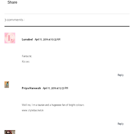
Share
3 comments :
Lunabel
April 11, 2019 at 10:32 AM
Fantastic.
Kisses
Reply
Priya Hareesh
April 11, 2019 at 12:51 PM
Well no, I m a taurian and a hugeeeee fan of bright colours
www.stylebasket.in
Reply