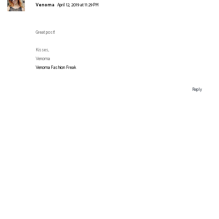
Venoma
April 12, 2019 at 11:29 PM
Great post!
Kisses,
Venoma
Venoma Fashion Freak
Reply