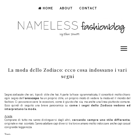
HOME
ABOUT
CONTACT
Toggle
navigation
La moda dello Zodiaco: ecco cosa indossano i vari
segni
Segno zodiacale che sei, tipo di stile che hai. A parte la frase sgrammaticata, il concetto è molto chiaro:
ogni segno dell’
oroscopo
ha un proprio stile, un proprio modo di vedere la moda ed il mondo del
fashion. Ci possono essere le eccezioni, come è giusto che sia, ma anche una linea piuttosto comune.
Ecco quindi di seguito una breve panoramica su
come i segni dello Zodiaco vedono ed
interpretano la moda.
Ariete
Comprano di tutto ma sanno distinguersi dagli altri,
cercando sempre uno stile differente
,
originale e mai scontato. Sanno adattare capi diversi tra loro e amano molto indossare anche capi casual
con grande leggerezza.
Toro