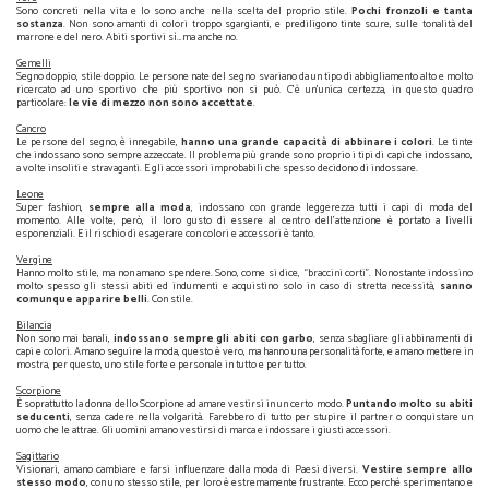
Sono concreti nella vita e lo sono anche nella scelta del proprio stile.
Pochi fronzoli e tanta
sostanza
. Non sono amanti di colori troppo sgargianti, e prediligono tinte scure, sulle tonalità del
marrone e del nero. Abiti sportivi sì…ma anche no.
Gemelli
Segno doppio, stile doppio. Le persone nate del segno svariano da un tipo di abbigliamento alto e molto
ricercato ad uno sportivo che più sportivo non si può. C’è un’unica certezza, in questo quadro
particolare:
le vie di mezzo non sono accettate
.
Cancro
Le persone del segno, è innegabile,
hanno una grande capacità di abbinare i colori
. Le tinte
che indossano sono sempre azzeccate. Il problema più grande sono proprio i tipi di capi che indossano,
a volte insoliti e stravaganti. E gli accessori improbabili che spesso decidono di indossare.
Leone
Super fashion,
sempre alla moda
, indossano con grande leggerezza tutti i capi di moda del
momento. Alle volte, però, il loro gusto di essere al centro dell’attenzione è portato a livelli
esponenziali. E il rischio di esagerare con colori e accessori è tanto.
Vergine
Hanno molto stile, ma non amano spendere. Sono, come si dice, “braccini corti”. Nonostante indossino
molto spesso gli stessi abiti ed indumenti e acquistino solo in caso di stretta necessità,
sanno
comunque apparire belli
. Con stile.
Bilancia
Non sono mai banali,
indossano sempre gli abiti con garbo
, senza sbagliare gli abbinamenti di
capi e colori. Amano seguire la moda, questo è vero, ma hanno una personalità forte, e amano mettere in
mostra, per questo, uno stile forte e personale in tutto e per tutto.
Scorpione
È soprattutto la donna dello Scorpione ad amare vestirsi in un certo modo.
Puntando molto su abiti
seducenti
, senza cadere nella volgarità. Farebbero di tutto per stupire il partner o conquistare un
uomo che le attrae. Gli uomini amano vestirsi di marca e indossare i giusti accessori.
Sagittario
Visionari, amano cambiare e farsi influenzare dalla moda di Paesi diversi.
Vestire sempre allo
stesso modo
, con uno stesso stile, per loro è estremamente frustrante. Ecco perché sperimentano e