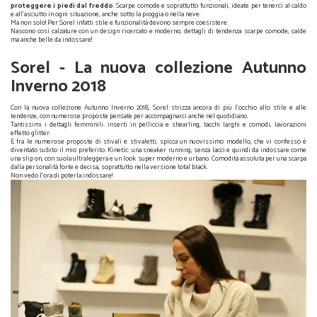
proteggere i piedi dal freddo
. Scarpe comode e soprattutto funzionali, ideate per tenerci al caldo
e all'asciutto in ogni situazione, anche sotto la pioggia o nella neve.
Ma non solo! Per Sorel infatti stile e funzionalità devono sempre coesistere.
Nascono così calzature con un design ricercato e moderno, dettagli di tendenza: scarpe comode, calde
ma anche belle da indossare!
Sorel - La nuova collezione Autunno
Inverno 2018
Con la nuova collezione Autunno Inverno 2018, Sorel strizza ancora di più l'occhio allo stile e alle
tendenze, con numerose proposte pensate per accompagnarci anche nel quotidiano.
Tantissimi i dettagli femminili: inserti in pelliccia e shearling, tacchi larghi e comodi, lavorazioni
effetto glitter.
E fra le numerose proposte di stivali e stivaletti, spicca un nuovissimo modello, che vi confesso è
diventato subito il mio preferito. Kinetic: una sneaker running, senza lacci e quindi da indossare come
una slip on, con suola ultraleggera e un look super moderno e urbano. Comodità assoluta per una scarpa
dalla personalità forte e decisa, soprattutto nella versione total black.
Non vedo l'ora di poterla indossare!