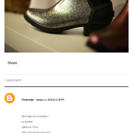
Share
1 comment :
Unknown
January 12, 2018 at 12:39 PM
Bella questa collezione ;)
un bacione
Agnese & Elisa
http://desiresinstyle.com/