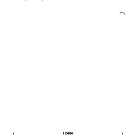
Reply
‹
›
Home