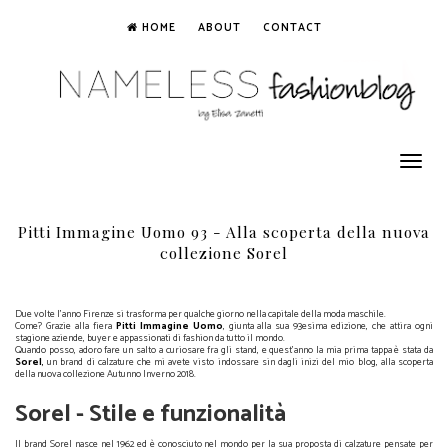
HOME
ABOUT
CONTACT
Toggle
navigation
Pitti Immagine Uomo 93 - Alla scoperta della nuova
collezione Sorel
Due volte l'anno Firenze si trasforma per qualche giorno nella capitale della moda maschile.
Come? Grazie alla fiera
Pitti Immagine Uomo
, giunta alla sua 93esima edizione, che attira ogni
stagione aziende, buyer e appassionati di fashion da tutto il mondo.
Quando posso, adoro fare un salto a curiosare fra gli stand, e quest'anno la mia prima tappa è stata da
Sorel
,
un brand di calzature che mi avete visto indossare sin dagli inizi del mio blog, alla scoperta
della nuova collezione Autunno Inverno 2018.
Sorel - Stile e funzionalità
Il brand Sorel nasce nel 1962 ed è conosciuto nel mondo per la sua proposta di calzature pensate per