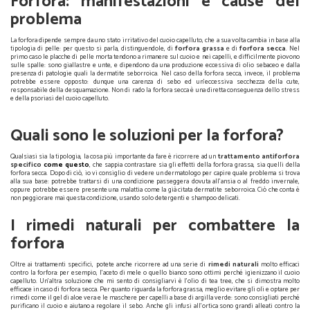
Forfora: manifestazioni e cause del
problema
La forfora dipende sempre da uno stato irritativo del cuoio capelluto, che a sua volta cambia in base alla
tipologia di pelle: per questo si parla, distinguendole, di
forfora grassa
e di
forfora secca
. Nel
primo caso le placche di pelle morta tendono a rimanere sul cuoio e nei capelli, e difficilmente piovono
sulle spalle: sono giallastre e unte, e dipendono da una produzione eccessiva di olio sebaceo e dalla
presenza di patologie quali la dermatite seborroica. Nel caso della forfora secca, invece, il problema
potrebbe essere opposto: dunque una carenza di sebo ed un’eccessiva secchezza della cute,
responsabile della desquamazione. Non di rado la forfora secca è una diretta conseguenza dello stress
e della psoriasi del cuoio capelluto.
Quali sono le soluzioni per la forfora?
Qualsiasi sia la tipologia, la cosa più importante da fare è ricorrere ad un
trattamento antiforfora
specifico
come questo
, che sappia contrastare sia gli effetti della forfora grassa, sia quelli della
forfora secca. Dopo di ciò, io vi consiglio di vedere un dermatologo per capire quale problema si trova
alla sua base: potrebbe trattarsi di una condizione passeggera dovuta all’ansia o al freddo invernale,
oppure potrebbe essere presente una malattia come la già citata dermatite seborroica. Ciò che conta è
non peggiorare mai questa condizione, usando solo detergenti e shampoo delicati.
I rimedi naturali per combattere la
forfora
Oltre ai trattamenti specifici, potete anche ricorrere ad una serie di
rimedi naturali
molto efficaci
contro la forfora: per esempio, l’aceto di mele o quello bianco sono ottimi perché igienizzano il cuoio
capelluto. Un’altra soluzione che mi sento di consigliarvi è l’olio di tea tree, che si dimostra molto
efficace in caso di forfora secca. Per quanto riguarda la forfora grassa, meglio evitare gli oli e optare per
rimedi come il gel di aloe vera e le maschere per capelli a base di argilla verde: sono consigliati perché
purificano il cuoio e aiutano a regolare il sebo. Anche gli infusi all’ortica sono grandi alleati contro la