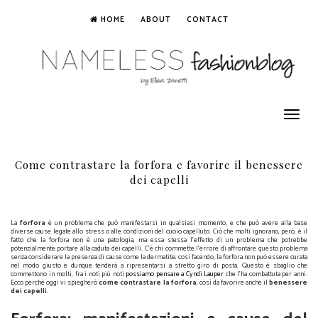
HOME
ABOUT
CONTACT
Toggle
navigation
Come contrastare la forfora e favorire il benessere
dei capelli
La
forfora
è un problema che può manifestarsi in qualsiasi momento, e che può avere alla base
diverse cause legate allo stress o alle condizioni del cuoio capelluto. Ciò che molti ignorano, però, è il
fatto che la forfora non è una patologia, ma essa stessa l’effetto di un problema che potrebbe
potenzialmente portare alla caduta dei capelli. C'è chi commette l’errore di affrontare questo problema
senza considerare la presenza di cause come la dermatite; così facendo, la forfora non può essere curata
nel modo giusto e dunque tenderà a ripresentarsi a stretto giro di posta. Questo è sbaglio che
commettono in molti, fra i noti più noti
possiamo pensare a Cyndi Lauper
che l'ha combattuta per anni.
Ecco perché oggi vi spiegherò
come contrastare la forfora
, così da favorire anche il
benessere
dei capelli
.