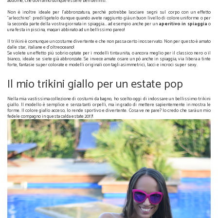
addome, che dovranno dunque essere ben definiti.
Trikini - Un pò costume intero un pò bikini
Non è inoltre ideale per l'abbronzatura, perchè potrebbe lasciare segni sul corpo con un effetto
"arlecchino": prediligetelo dunque quando avete raggiunto già un buon livello di colore uniforme o per
la seconda parte della vostra giornata in spiaggia... ad esempio anche per un
aperitivo in spiaggia
o
una festa in piscina, magari abbinato ad un bellissimo pareo!
Trikini - Un pò costume intero un pò bikini
Il trikini è comunque un costume divertente e che non passa certo inosservato. Non per questo è amato
dalle star, italiane e d'oltreoceano!
Se volete un effetto più sobrio optate per i modelli tinta unita, o ancora meglio per il classico nero o il
bianco, ideale se siete già abbronzate. Se invece amate osare un pò anche in spiaggia, via libera a tinte
forte, fantasie super colorate e modelli originali con tagli asimmetrici, lacci e incroci super sexy.
Il mio trikini giallo per un estate pop
Il mio trikini giallo per un estate pop
Nella mia vastissima collezione di costumi da bagno, ho scelto oggi di indossare un bellissimo trikini
giallo. Il modello è semplice e senza tanti orpelli, ma in grado di mettere sapientemente in mostra le
forme. Il colore giallo acceso, lo rende sportivo e divertente. Cosa ve ne pare? Io credo che sarà un mio
fedele compagno in questa calda estate 2017!