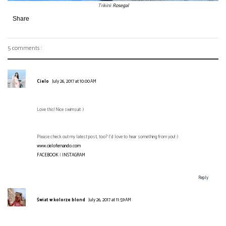
Trikini:
Rosegal
Share
5 comments :
Cielo
July 26, 2017 at 10:00 AM
Love this! Nice swimsuit :)
Please check out my latest post, too? I'd love to hear something from you! :)
www.cielofernando.com
FACEBOOK
|
INSTAGRAM
Reply
Świat w kolorze blond
July 26, 2017 at 11:59 AM