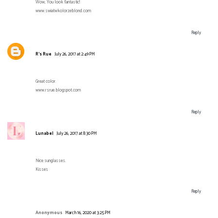
Wow, You look fantastic!
www.swiatwkolorzeblond.com
Reply
R's Rue
July 26, 2017 at 2:49 PM
Great color.
www.rsrue.blogspot.com
Reply
Lunabel
July 26, 2017 at 8:30 PM
Nice sunglasses.
Kisses
Reply
Anonymous
March 16, 2020 at 3:25 PM