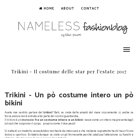
HOME
ABOUT
CONTACT
Toggle
navigation
Trikini - Il costume delle star per l'estate 2017
Trikini - Un pò costume intero un pò
bikini
Avete mai sentito parlare del
trikini
? Beh, se siete delle amanti del mare sicuramente sì, anche se
forse ancora non è entrato a far parte del vostro guardaroba...
Il trikini è un
incrocio fra un costume intero e un bikini
: nasce come un intero ma presenta tagli
cut-out che scoprono il corpo... proprio come il due pezzi!
Trikini - Un pò costume intero un pò bikini
Si tratta di un modello senza dubbio non facile da indossare e che sta bene soprattutto ha chi ha un fisico
tonico e sportivo. Evitatelo dunque se siete un pò formosette perché catalizza l'attenzione su fianchi e