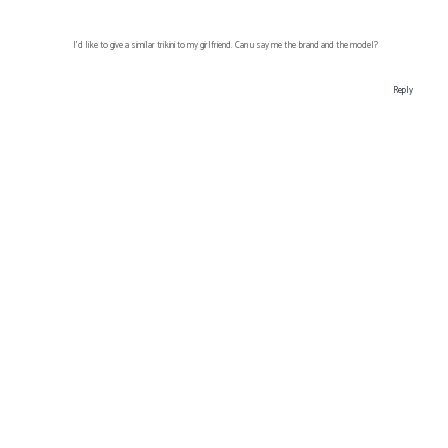
I'd like to give a similar trikini to my girlfriend. Can u say me the brand and the model?
Reply