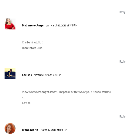
Reply
Habanero Angelica
March 12, 2016 at 7:18 PM
Che belli i fotolibri.
Buon sabato Elisa.
Reply
Larissa
March 12, 2016 at 7:20 PM
Wow wow wow! Congratulations! The picture of the two of you is soooo beautiful!
xx
Larissa
Reply
Ivanasworld
March 12, 2016 at 8:31 PM