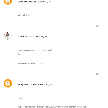
Unknown
March 12, 2016 at 12:51 PM
adoro i fotolibri!
Reply
Dania
March 12, 2016 at 2:43 PM
Non lo conos evo, troppo interessante!
Baci
www.angelswearheels.com
Reply
Andyandra
March 12, 2016 at 6:51 PM
Lovely!
http://flashforwards.blogspot.de/2016/03/how-to-wear-bomber-jacket.html