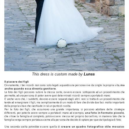
This dress is custom made by
Lunss
Il piacere dei figli
Ovviamente, i bei ricordi non sono solo legati a quando una persona vive da single la propria vita,
ma
anche quando essa diventa genitore
.
Le foto dei figli possono subire la stessa sorte, ovvero essere sottoposte ad un procedimento che
permette, ad una persona, di poter avere quei determinati ricordi sempre a portata di mano.
E' anche vero che, i suddetti, devono essere separati dagli altri: non si tratta di un procedimento che
tende ad emarginare i figli, ma semplicemente di un modo di fare che divide due fasi molto importanti
della propria vita e che racchiude in sé un punto di svolta.
Per le foto dei figli, che assumono una grande importanza, si possono adottare delle strategie
differenti, per poterle avere sempre a portata di mano: ad esempio,
una foto in formato piccolo
,
che ritrae la famiglia al completo, potrà essere messa nel proprio borsellino, in maniera tale che la
famiglia venga sempre portata assieme alla persona che decide di optare per questa tipologia di foto.
Una seconda scelta potrebbe essere quella di
creare un quadro fotografico stile mosaico
: