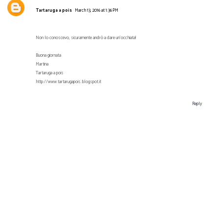
Tartaruga a pois
March 13, 2016 at 1:36 PM
Non lo conoscevo, sicuramente andrò a dare un'occhiata!
Buona giornata
Martina
Tartaruga a pois
http://www.tartarugapois.blogspot.it
Reply