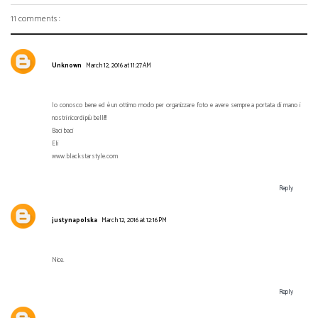
11 comments :
Unknown
March 12, 2016 at 11:27 AM
lo conosco bene ed è un ottimo modo per organizzare foto e avere sempre a portata di mano i
nostri ricordi più belli!!!
Baci baci
Eli
www.blackstarstyle.com
Reply
justynapolska
March 12, 2016 at 12:16 PM
Nice.
Reply