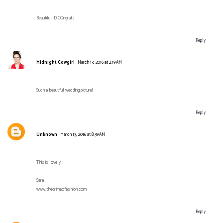
Beautiful :D COngrats
Reply
Midnight Cowgirl
March 13, 2016 at 2:19 AM
Such a beautiful wedding picture!
Reply
Unknown
March 13, 2016 at 8:39 AM
This is lovely !
Sara,
www.thecrimeofashion.com
Reply