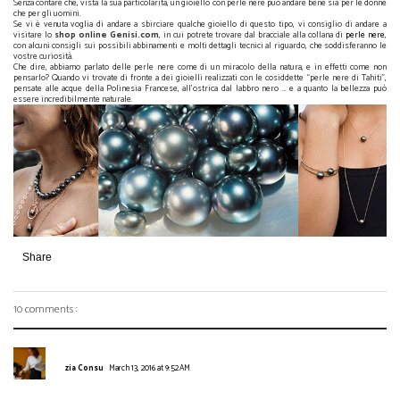
Senza contare che, vista la sua particolarità, un gioiello con perle nere può andare bene sia per le donne
che per gli uomini.
Se vi è venuta voglia di andare a sbirciare qualche gioiello di questo tipo, vi consiglio di andare a
visitare lo
shop online Genisi.com
, in cui potrete trovare dal bracciale alla collana di
perle nere
,
con alcuni consigli sui possibili abbinamenti e molti dettagli tecnici al riguardo, che soddisferanno le
vostre curiosità.
Che dire, abbiamo parlato delle perle nere come di un miracolo della natura, e in effetti come non
pensarlo? Quando vi trovate di fronte a dei gioielli realizzati con le cosiddette “perle nere di Tahiti”,
pensate alle acque della Polinesia Francese, all’ostrica dal labbro nero … e a quanto la bellezza può
essere incredibilmente naturale.
Share
10 comments :
zia Consu
March 13, 2016 at 9:52 AM