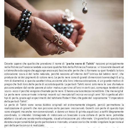
Dovete sapere che quelle che prendono il nome di “
perle nere di Tahiti
” nascono principalmente
nella Polinesia Francese (andate a cercare qualche foto della Polinesia Francese: vi troverete davanti ad
un’atmosfera da sogno che aggiunge ancora più fascino alle perle che si formano su quei fondali); la loro
colorazione scura è del tutto naturale, perchè nascono all’interno dell’”ostrica dal labbro nero”, che
produce da sé dei pigmenti di colore nero. Le perle nere sono di grandi dimensioni (vanno dagli 8 ai 14
mm di diametro), e questa caratteristica, assieme alla loro intensa colorazione, è un grande motivo di
pregio che fa di loro delle perle di assoluta qualità. La perla di Tahiti non è solo nera: le sue sfumature
possono andare dal verde pavone al color malva, e persino all’oro in certi casi, comunque tendenti allo
scuro – ecco il perché vengono chiamate perle nere. E hanno una lucentezza incredibile. Che meraviglia!
Le perle nere sono arrivate in tempi recenti sul mercato (all’incirca verso gli anni ‘70) rispetto ad altri
tipi di perle, grazie agli esperimenti del tahitiano Robert Wan, che gode del soprannome “l’imperatore
della perla di Tahiti”.
Le perle di Tahiti sono senza dubbio originali ed estremamente eleganti, perciò permettono la
realizzazione di gioielli che non possono certo passare inosservati. Gioielli con perle di questo tipo
sono eleganti ma anche non convenzionali, e danno un tocco di grinta a qualsiasi a outfit (degnamente
coordinato, si intende). Immaginate di indossare un bracciale o una collana di perle nere: potrebbe
adattarsi sia ad una serata molto elegante, sia ad un’occasione più informale. Un gioiello di questo tipo
denota una personalità dal gusto particolare e ricercato, un accessorio che rende singolare la persona al
pari della perla con cui è realizzato.