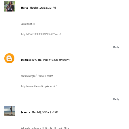
Marta
March 13, 2016 at 7:23 PM
Great post! <3
http://MARTASFASHIONDIARY.com/
Reply
Desirèe D'Aloia
March 13, 2016 at 9:00 PM
che meraviglia *-* amo le perle!!!
http://www.thefashionprincess.it/
Reply
Jeanne
March 13, 2016 at 9:42 PM
Adoro le perle nere! Molto chic! Un bacio Elisa!