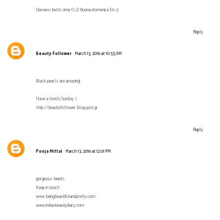
Davvero bellissime O_O Buona domenica Eli <3
Reply
Beauty Follower
March 13, 2016 at 10:55 AM
Black pearls are amazing!
Have a lovely Sunday :)
http://beautyfollower.blogspot.gr
Reply
Pooja Mittal
March 13, 2016 at 12:01 PM
gorgeous beeds
Keep in touch
www.beingbeautifulandpretty.com
www.indianbeautydiary.com