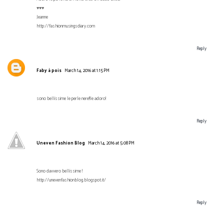
♥♥♥
Jeanne
http://fashionmusingsdiary.com
Reply
Faby à pois
March 14, 2016 at 1:15 PM
sono bellissime le perle nere!!le adoro!
Reply
Uneven Fashion Blog
March 14, 2016 at 5:08 PM
Sono davvero bellissime !
http://unevenfashionblog.blogspot.it/
Reply