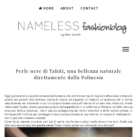
HOME
ABOUT
CONTACT
Toggle
navigation
Perle nere di Tahiti, una bellezza naturale
direttamente dalla Polinesia
Oggi parliamo di un piccolo miracolo della natura, che non finisce mai di stupire e affascinare schiere di
amanti dei gioielli alla continua ricerca di classe ed eleganza. Si tratta di un qualcosa che si forma
naturalmente nel momento in cui un corpo estraneo entra all’interno di un ben noto mollusco. Avete
indovinato? Esatto, stiamo parlando proprio della
perla
! Se ci si sofferma a riflettere sul fatto che una
cosa così bella e preziosa,
che è spesso protagonista dei nostri orecchini e delle nostre collane, si
forma perché l’ostrica, per proteggersi da un corpo estraneo al suo interno, lo ricopre di madreperla …
non si può che rimanere incantati.
Come forse saprete, esistono vari tipi di perle, con forme e colori molto diversi tra loro. Avete mai
fatto caso ad esempio alle
perle nere
? Siete rimasti anche voi vittima del loro fascino?