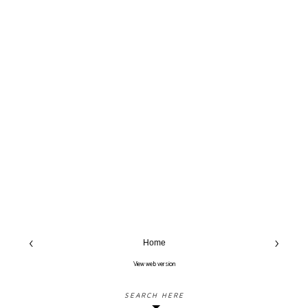
‹
›
Home
View web version