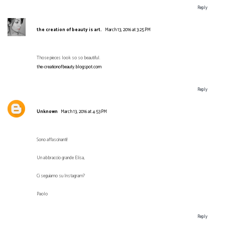
Reply
the creation of beauty is art.
March 13, 2016 at 3:25 PM
Those pieces look so so beautiful.
the-creationofbeauty.blogspot.com
Reply
Unknown
March 13, 2016 at 4:53 PM
Sono affascinanti!
Un abbraccio grande Elisa,
Ci seguiamo su Instagram?
Paolo
Reply