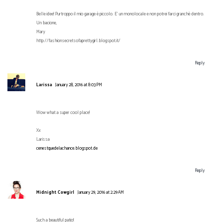
Belle idee! Purtroppo il mio garage è piccolo. E' un monolocale e non potrei farci granchè dentro.
Un bacione,
Mary
http://fashionsecretsofaprettygirl.blogspot.it/
Reply
Larissa
January 28, 2016 at 8:03 PM
Wow what a super cool place!
Xx
Larissa
cenestquedelachance.blogspot.de
Reply
Midnight Cowgirl
January 29, 2016 at 2:29 AM
Such a beautiful patio!