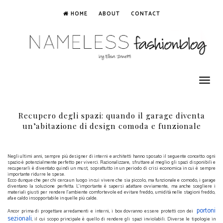
HOME
ABOUT
CONTACT
Toggle
navigation
Recupero degli spazi: quando il garage diventa
un’abitazione di design comoda e funzionale
Negli ultimi anni, sempre più designer di interni e architetti hanno sposato il seguente concetto: ogni
spazio è potenzialmente perfetto per viverci. Razionalizzare, sfruttare al meglio gli spazi disponibili e
recuperarli è diventato quindi un must, soprattutto in un periodo di crisi economica in cui è sempre
importante ridurre le spese.
Ecco dunque che per chi cerca un luogo in cui vivere che sia piccolo, ma funzionale e comodo, i garage
diventano la soluzione perfetta. L'importante è sapersi adattare ovviamente, ma anche scegliere i
materiali giusti per rendere l'ambiente comfortevole ed evitare freddo, umidità nelle stagioni freddo,
afa e caldo insopportabile in quelle più calde.
portoni
Ancor prima di progettare arredamenti e interni, i box dovranno essere protetti con dei
sezionali
, il cui scopo principale è quello di rendere gli spazi inviolabili. Diverse le tipologie in