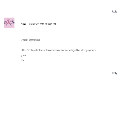
Reply
Mari
February 2, 2016 at 5:00 PM
Ottimi suggerimenti!
http://emiliasalentoeffettomoda.com/matrix-biolage-fiberstrong-opinioni/
grazie
Mari
Reply