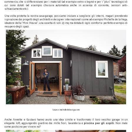
commercio, che si differenziano per i materiali (ad esempio vetro o legno) e per i "plus" tecnologici di
cui sono dotati (ad esempio chiusura automatica anche in assenza di corrente, sensori anti-
schiacciamento etc.).
Una volta protetta la nostra casa-garage, possiamo iniziare a scegliere gli interni, magari prendendo
ispirazione dai progetti degli architetti e designer internazionali come ad esempio Michelle de la Vega,
ideatore della "Mini House", una casetta di soli 23 mq ma dotata di ogni comfort e perfetto esempio di
recupero degli spazi.
Source: michelledelavega.com
Anche Annette e Gustavo hanno avuto una idea simile e trasformato il loro vecchio garage in un
elegante loft, aggiungendo giardino dai mille fiori, lavanderia e
piscina per gli ospiti
. Non male
come posticino per vivere no?