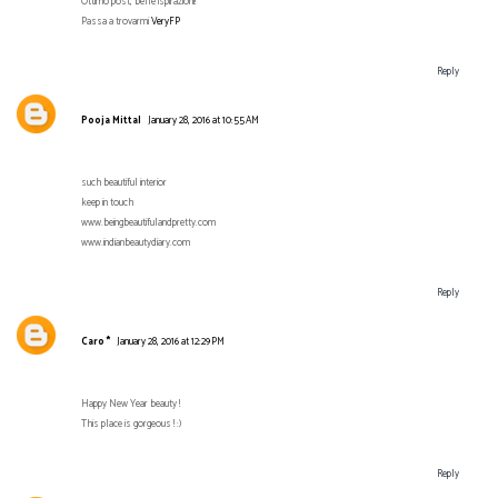
Ottimo post, belle ispirazioni!
Passa a trovarmi
VeryFP
Reply
Pooja Mittal
January 28, 2016 at 10:55 AM
such beautiful interior
keep in touch
www.beingbeautifulandpretty.com
www.indianbeautydiary.com
Reply
Caro *
January 28, 2016 at 12:29 PM
Happy New Year beauty !
This place is gorgeous ! :)
Reply