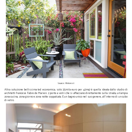
Source: Pinterest
Altra soluzione bellissima (ed economica, solo 35mila euro per 42mq) è quella ideata dallo studio di
architetti francese Fabre de Marien:
2 porte a vetri che si affacciano direttamente sulla strada, un’ampia
zona cucina, zona giorno e zona notte soppalcata. E un bagno unico nel suo genere, all'interno di un cubo
di vetro.