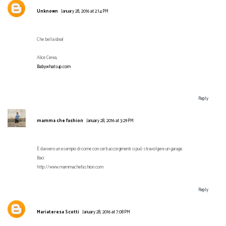
Unknown
January 28, 2016 at 2:14 PM
Che bella idea!
Alice Cerea,
Babywhatsup.com
Reply
mamma che fashion
January 28, 2016 at 3:29 PM
È davvero un esempio di come con certi accorgimenti si può stravolgere un garage.
Baci
http://www.mammachefashion.com
Reply
Mariateresa Scotti
January 28, 2016 at 7:08 PM