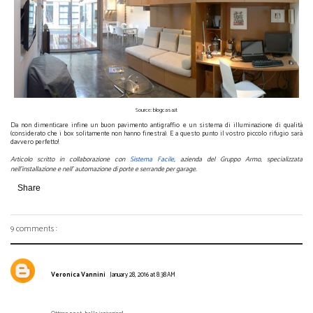
Source: blogcasa.it
Da non dimenticare infine un buon pavimento antigraffio e un sistema di illuminazione di qualità
(considerato che i box solitamente non hanno finestra). E a questo punto il vostro piccolo rifugio sarà
davvero perfetto!
Articolo scritto in collaborazione con
Sistema Facile
, azienda del Gruppo Armo, specializzata
nell’installazione e nell’ automazione di porte e serrande per garage.
Share
9 comments :
Veronica Vannini
January 28, 2016 at 8:38 AM