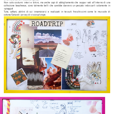
Non solo costumi interi e bikini, ma anche capi di abbigliamento che seppur nati all'interno di una
collezione beachwear, sono talmente belli che sarebbe davvero un peccato indossarli solamente in
spiaggia!
Tute, caftani, abitini di cui innamorarsi e realizzati in tessuti freschissimi come le mussole di
cotone/Seta ed i jersey di viscosa/crepe.