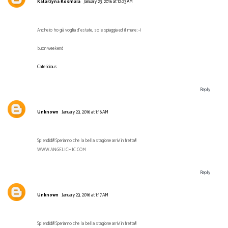
Katarzyna Kosmala
January 23, 2016 at 12:23 AM
Anche io ho già voglia d'estate, sole spiaggia ed il mare :-)
buon weekend
Catelicious
Reply
Unknown
January 23, 2016 at 1:16 AM
Splendidi!!! Speriamo che la bella stagione arrivi in fretta!!!
WWW.ANGELICHIC.COM
Reply
Unknown
January 23, 2016 at 1:17 AM
Splendidi!!! Speriamo che la bella stagione arrivi in fretta!!!