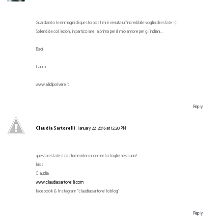
Guardando le immagini di questo post mi è venuta un'incredibile voglia di estate :-)
Splendide collezioni, in particolare la prima per il mio amore per gli indiani...
Baci!
Laura
www.alidipolvere.it
Reply
Claudia Sartorelli
January 22, 2016 at 12:20 PM
questa estate il costume intero non me lo toglie nessuno!
kiss
Claudia
www.claudiasartorelli.com
facebook & Instagram "claudiasartorelloblog"
Reply