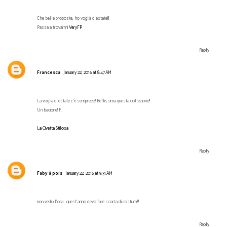
Che belle proposte, ho voglia d'estate!!!
Passa a trovarmi
VeryFP
Reply
Francesca
January 22, 2016 at 8:47 AM
La voglia di estate c'è sempreee!! Bellissima questa collezione!!
Un bacione! F.
La Civetta Stilosa
Reply
Faby à pois
January 22, 2016 at 9:31 AM
non vedo l'ora.. quest'anno devo fare scorta di costumi!!!
Reply