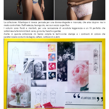
La collezione Atlantique è invece pensata per una donna elegante e ricercata, che ama stupire ma in
modo controllato. Raffinatezza, buongusto, nessun vezzo superfluo.
I volumi sono fluidi e morbidi, per una sensazione di assoluta leggerezza e un fit perfetto che
sottolinea la femminilità di seno, girovita, fianchi e gambe.
Anche in questa collezione mi hanno colpita le bellissime stampe e i contrasti di colore che
caratterizzano costumi da bagno, caftani, sottovesti e abiti.