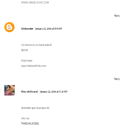
WWW.ANGELICHIC.COM
Reply
Unknown
January 23, 2016 at 8:19 AM
Un ritorno al costume intero!!
Bello!!
Erika Swan
www.thetrendfolio.com
Reply
the chilicool
January 23, 2016 at 11:21 AM
Splendide queste proposte!
Alessia
THECHILICOOL