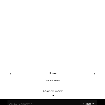
‹
›
Home
View web version