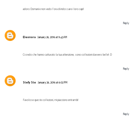
adoro Domani e non vedo l'ora di indossare i loro capi!
Reply
Eleonora
January 26, 2016 at 9:43 AM
Ci credo che hanno catturato la tua attenzione, sono collezioni davvero belle! :D
Reply
Stefy Ste
January 26, 2016 at 6:02 PM
Favolose queste collezioni, mi piacciono entrambi!
Reply