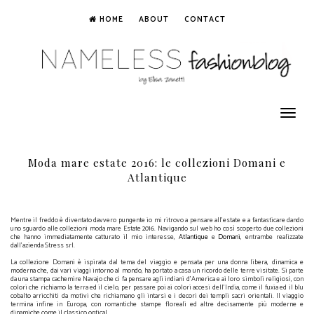
HOME
ABOUT
CONTACT
Toggle
navigation
Moda mare estate 2016: le collezioni Domani e
Atlantique
Mentre il freddo è diventato davvero pungente io mi ritrovo a pensare all'estate e a fantasticare dando
uno sguardo alle collezioni moda mare Estate 2016. Navigando sul web ho così scoperto due collezioni
che hanno immediatamente catturato il mio interesse,
Atlantique
e
Domani
, entrambe realizzate
dall'azienda Stress srl.
La collezione Domani è ispirata dal tema del viaggio e pensata per una donna libera, dinamica e
moderna che, dai vari viaggi intorno al mondo, ha portato a casa un ricordo delle terre visitate. Si parte
da una stampa cachemire Navajo che ci fa pensare agli indiani d'America e ai loro simboli religiosi, con
colori che richiamo la terra ed il cielo, per passare poi ai colori accesi dell'India, come il fuxia ed il blu
cobalto arricchiti da motivi che richiamano gli intarsi e i decori dei templi sacri orientali. Il viaggio
termina infine in Europa, con romantiche stampe floreali ed altre decisamente più moderne e
dinamiche come il classico optical.