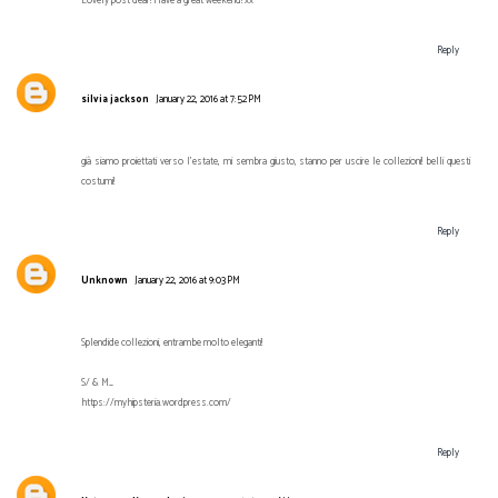
Lovely post dear! Have a great weekend! xx
Reply
silvia jackson
January 22, 2016 at 7:52 PM
già siamo proiettati verso l'estate, mi sembra giusto, stanno per uscire le collezioni! belli questi
costumi!
Reply
Unknown
January 22, 2016 at 9:03 PM
Splendide collezioni, entrambe molto eleganti!
S/ & M_
https://myhipsteria.wordpress.com/
Reply