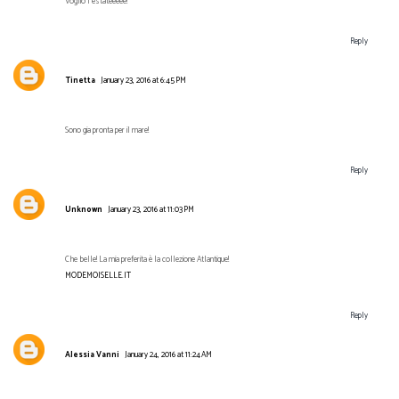
Voglio l'estateeeee!
Reply
Tinetta
January 23, 2016 at 6:45 PM
Sono gia pronta per il mare!
Reply
Unknown
January 23, 2016 at 11:03 PM
Che belle! La mia preferita è la collezione Atlantique!
MODEMOISELLE.IT
Reply
Alessia Vanni
January 24, 2016 at 11:24 AM