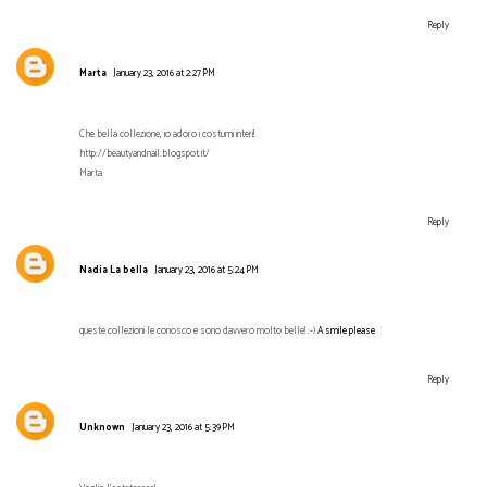
Reply
Marta
January 23, 2016 at 2:27 PM
Che bella collezione, io adoro i costumi interi!
http://beautyandnail.blogspot.it/
Marta
Reply
Nadia La bella
January 23, 2016 at 5:24 PM
queste collezioni le conosco e sono davvero molto belle! :-)
A smile please
Reply
Unknown
January 23, 2016 at 5:39 PM