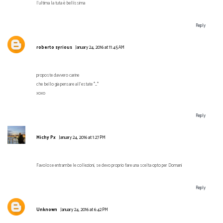
l'ultima la tuta è bellissima
Reply
roberto syrious
January 24, 2016 at 11:45 AM
proposte davvero carine
che bello gia pensare all'estate *_*
xoxo
Reply
Michy Px
January 24, 2016 at 1:27 PM
Favolose entrambe le collezioni, se devo proprio fare una scelta opto per Domani
Reply
Unknown
January 24, 2016 at 6:42 PM