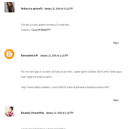
federica spinelli
January 22, 2016 at 12:54 PM
Che bei costumi, quanto mi manca l'estate! baci
Federica -
Cosa Mi Metto???
Reply
Benedetta M.
January 22, 2016 at 4:55 PM
Ma che belli questi costumi, dall'aria un pò retrò, specie quello bluette, bellissimo! Fanno quasi
venir voglia di tornare a mare! ;)
http://www.daddysneatness.com/2016/01/trend-di-primavera-dalani-presenta-i.html
Reply
Beauty Unearthly
January 22, 2016 at 5:35 PM