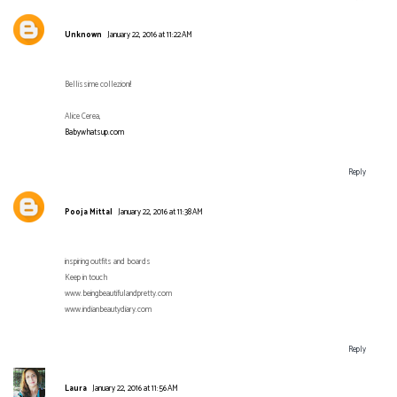
Unknown
January 22, 2016 at 11:22 AM
Bellissime collezioni!
Alice Cerea,
Babywhatsup.com
Reply
Pooja Mittal
January 22, 2016 at 11:38 AM
inspiring outfits and boards
Keep in touch
www.beingbeautifulandpretty.com
www.indianbeautydiary.com
Reply
Laura
January 22, 2016 at 11:56 AM