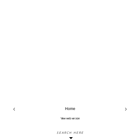
‹
›
Home
View web version