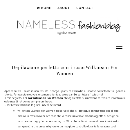
HOME
ABOUT
CONTACT
Toggle
navigation
Depilazione perfetta con i rasoi Wilkinson For
Women
Appena arriva il caldo io non resisto: ripongo i jeans nell'armadio e indosso soltanto abitini, gonne e
shorts. Per questo motivo sto sempre attenta ad avere gambe perfette e liscissime!
Il mio segreto? I
rasoi Wilkinson For Women
che ogni estate si rinnovano per venire incontro alle
esigenze di noi donne sempre on-the-go.
E per l'estate 2020 due le grandi novità del brand:
Wilkinson Quattro For Women Rose Gold
che si distingue innanzitutto per il suo
manico in metallo color oro rosa che lo rende un vero e proprio oggetto di design da
mostrare con orgoglio nel nostro bagno. Oltre che bellissimo questo manico è ideato
per garantire una presa migliore e un maggiore controllo durante la rasatura: così il