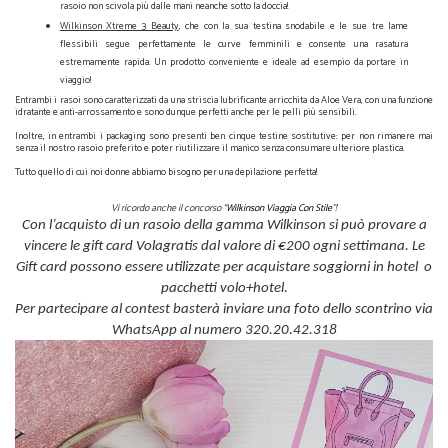
rasoio non scivola più dalle mani neanche sotto la doccia!
Wilkinson Xtreme 3 Beauty
, che con la sua testina snodabile e le sue tre lame
flessibili segue perfettamente le curve femminili e consente una rasatura
estremamente rapida. Un prodotto conveniente e ideale ad esempio da portare in
viaggio!
Entrambi i rasoi sono caratterizzati da una striscia lubrificante arricchita da Aloe Vera, con una funzione
idratante e anti-arrossamento e sono dunque perfetti anche per le pelli più sensibili.
Inoltre, in entrambi i packaging sono presenti ben cinque testine sostitutive: per non rimanere mai
senza il nostro rasoio preferito e poter riutilizzare il manico senza consumare ulteriore plastica.
Tutto quello di cui noi donne abbiamo bisogno per una depilazione perfetta!
Vi ricordo anche il concorso “
Wilkinson Viaggia Con Stile
”!
Con l’acquisto di un rasoio della gamma Wilkinson si può provare a
vincere le gift card Volagratis dal valore di €200 ogni settimana. Le
Gift card possono essere utilizzate per acquistare soggiorni in hotel o
pacchetti volo+hotel.
Per partecipare al contest basterà inviare una foto dello scontrino via
WhatsApp al numero 320.20.42.318