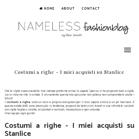
HOME
ABOUT
CONTACT
Toggle
navigation
Costumi a righe - I miei acquisti su Stanlice
Che le righe siano una delle mie stampe preferite ormai lo sapete. Spesso vi ho proposto look a righe,
sia in inverno che in estate. E ovviamente questa mia passione non poteva non comprendere anche i
bikini!
I
costumi a righe
sono un vero e proprio evergreen per il loro sapore estivo e un pò marinaro. E
questa estate 2018 sono ancora più in tendenza, proposti da tantissimi brand in una infinità di varianti:
con righe larghe o strette, orizzontali o verticali, monocolore o iper colorate.
Una riga per ogni gusto!
Costumi a righe - I miei acquisti su
Stanlice