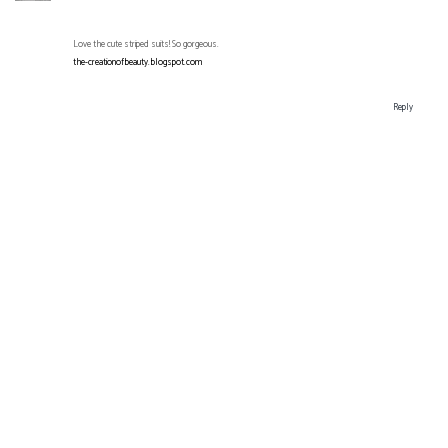
Love the cute striped suits! So gorgeous.
the-creationofbeauty.blogspot.com
Reply