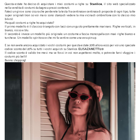
Questa estate ho deciso di acquistare i miei costumi a righe su
Stanlice
, il sito web specializzato
nella vendita di costumi da bagno a prezzi contenuti.
Fateci un giro e sono sicura che perderete la testa fra centinaia e centinaia di proposte di ogni tipo, tutte
super originali (non so voi ma io sono stanca di vedere la mia vicina di ombrellone con lo stesso mio
bikini)
Ma quali costumi a righe ho acquistato?
Il primo modello è il classico triangolo con lacci con un gusto prettamente marinaro. Righe verticali, in
bianco, rosso e blu.
Il secondo è invece un modello più originale: un costume a fascia monospalla con maxi righe bianco e
turchese. Un modello spiritoso e che mi fa sentire come una vera pin-up.
E se non avete ancora acquistato i vostri costumi per questa estate 2018 allora ecco per voi uno speciale
codice sconto del 20% su tutti i vostri acquisti su Stanlice:
ELISAZANETTI20
Il codice sconto è valido tre mesi ma se fossi in voi non aspetterei molto, o potreste farvi sfuggire i
costumi più belli!
Buono shopping!