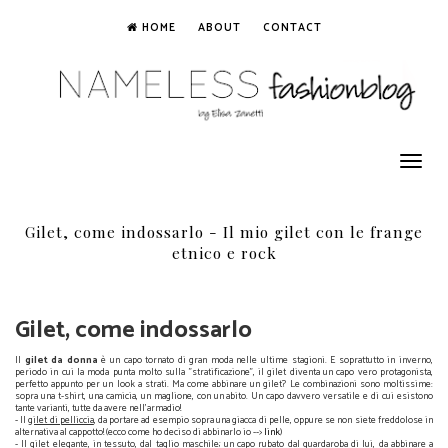
HOME
ABOUT
CONTACT
Toggle
navigation
Gilet, come indossarlo - Il mio gilet con le frange
etnico e rock
Gilet, come indossarlo
Il
gilet da donna
è un capo tornato di gran moda nelle ultime stagioni. E soprattutto in inverno,
periodo in cui la moda punta molto sulla "stratificazione", il gilet diventa un capo vero protagonista,
perfetto appunto per un look a strati. Ma come abbinare un gilet? Le combinazioni sono moltissime:
sopra una t-shirt, una camicia, un maglione, con un abito. Un capo davvero versatile e di cui esistono
tante varianti, tutte da avere nell'armadio!
- Il
gilet di pelliccia
, da portare ad esempio sopra una giacca di pelle, oppure se non siete freddolose in
alternativa al cappotto! (ecco come ho deciso di abbinarlo io -->
link
)
- Il
gilet elegante
, in tessuto, dal taglio maschile; un capo rubato dal guardaroba di lui, da abbinare a