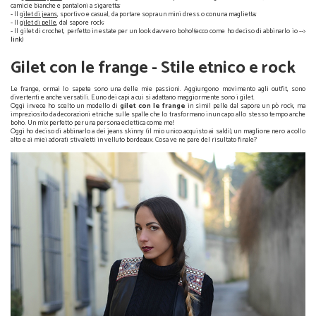
camicie bianche e pantaloni a sigaretta;
- Il
gilet di jeans
, sportivo e casual, da portare sopra un mini dress o con una maglietta;
- Il
gilet di pelle
, dal sapore rock;
- Il gilet di crochet, perfetto in estate per un look davvero boho! (ecco come ho deciso di abbinarlo io -->
link
)
Gilet, come indossarlo
Gilet con le frange - Stile etnico e rock
Le frange, ormai lo sapete sono una delle mie passioni. Aggiungono movimento agli outfit, sono
divertenti e anche versatili. E uno dei capi a cui si adattano maggiormente sono i gilet.
Oggi invece ho scelto un modello di
gilet con le frange
in simil pelle dal sapore un pò rock, ma
impreziosito da decorazioni etniche sulle spalle che lo trasformano in un capo allo stesso tempo anche
boho. Un mix perfetto per una persona eclettica come me!
Oggi ho deciso di abbinarlo a dei jeans skinny (il mio unico acquisto ai saldi), un maglione nero a collo
alto e ai miei adorati stivaletti in velluto bordeaux. Cosa ve ne pare del risultato finale?
Gilet con le frange - Stile etnico e rock