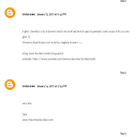
Reply
Unknown
January 13, 2017 at 11:42 PM
il gilet che indossi tu è davvero bello tesoro!! anche io in questo periodo sono un po' in fissa con i
gilet :D
d'inverno di pelliccia e con la bella stagione di jeans ^_^
blog: www.fashi0n-m0de.blogspot.it
youtube: https://www.youtube.com/enricasciarretta-fashionmode
Reply
Unknown
January 14, 2017 at 5:54 PM
very nice
Sara
www.thecrimeofashion.com
Reply