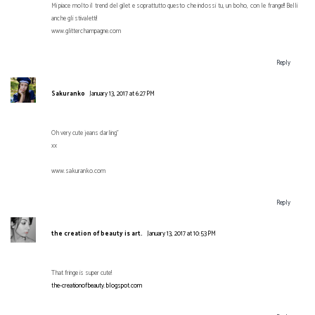
Mi piace molto il trend del gilet e soprattutto questo che indossi tu, un boho, con le frange!! Belli
anche gli stivaletti!
www.glitterchampagne.com
Reply
Sakuranko
January 13, 2017 at 6:27 PM
Oh very cute jeans darling"
xx
www.sakuranko.com
Reply
the creation of beauty is art.
January 13, 2017 at 10:53 PM
That fringe is super cute!
the-creationofbeauty.blogspot.com