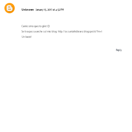
Unknown
January 15, 2017 at 4:52 PM
Carinissimo questo gilet 😊
Se ti va passa anche sul mio blog: http://assuntafebbraro.blogspot.it/?m=1
Un bacio!
Reply