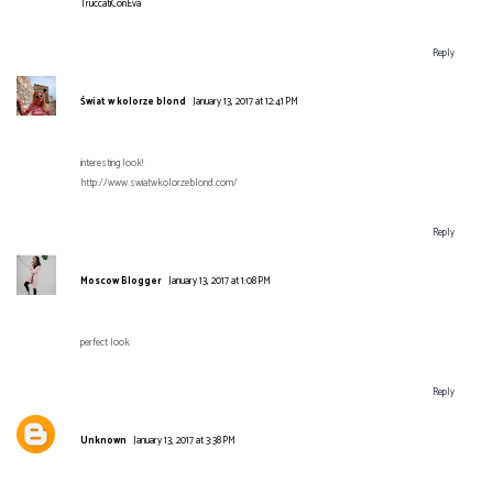
TruccatiConEva
Reply
Świat w kolorze blond
January 13, 2017 at 12:41 PM
interesting look!
http://www.swiatwkolorzeblond.com/
Reply
Moscow Blogger
January 13, 2017 at 1:08 PM
perfect look
Reply
Unknown
January 13, 2017 at 3:38 PM