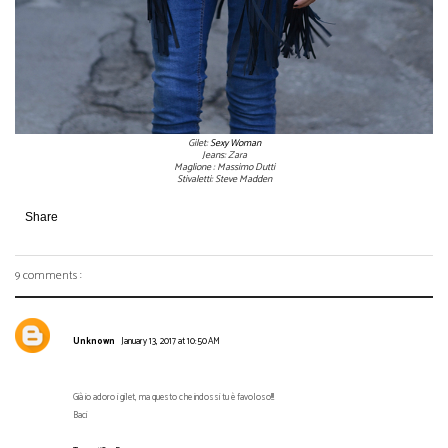
Gilet:
Sexy Woman
Jeans: Zara
Maglione : Massimo Dutti
Stivaletti: Steve Madden
Share
9 comments :
Unknown
January 13, 2017 at 10:50 AM
Già io adoro i gilet, ma questo che indossi tu è favoloso!!!
Baci