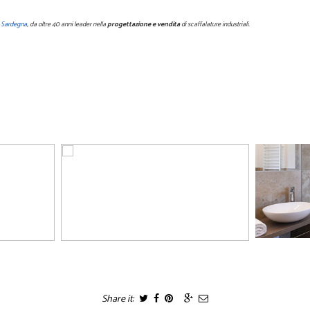
 Sardegna
,
da oltre 40 anni leader nella
progettazione e vendita
di scaffalature industriali.
Share it: