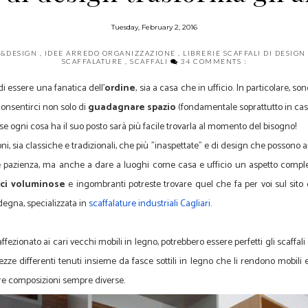
Tuesday, February 2, 2016
&DESIGN
,
IDEE ARREDO ORGANIZZAZIONE
,
LIBRERIE SCAFFALI DI DESIGN
SCAFFALATURE
,
SCAFFALI
34 COMMENTS :
 essere una fanatica dell'
ordine
, sia a casa che in ufficio. In particolare, so
 consentirci non solo di
guadagnare spazio
(fondamentale soprattutto in caso
. se ogni cosa ha il suo posto sarà più facile trovarla al momento del bisogno!
ni, sia classiche e tradizionali, che più "inaspettate" e di design che possono 
pazienza, ma anche a dare a luoghi come casa e ufficio un aspetto comple
ci voluminose
e ingombranti potreste trovare quel che fa per voi sul sito di
egna, specializzata in
scaffalature industriali Cagliari
.
ffezionato ai cari vecchi mobili in legno, potrebbero essere perfetti gli scaffal
dezze differenti tenuti insieme da fasce sottili in legno che li rendono mobili 
are composizioni sempre diverse.