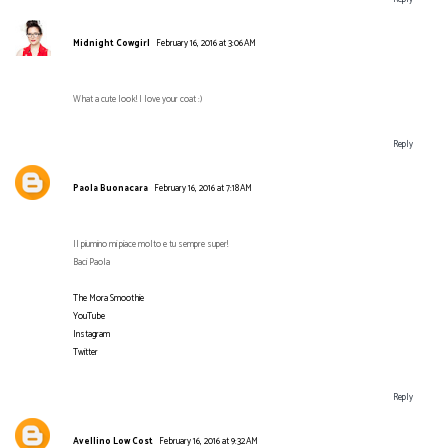
Midnight Cowgirl
February 16, 2016 at 3:06 AM
What a cute look! I love your coat :)
Reply
Paola Buonacara
February 16, 2016 at 7:18 AM
Il piumino mi piace molto e tu sempre super!
Baci Paola
The Mora Smoothie
YouTube
Instagram
Twitter
Reply
Avellino Low Cost
February 16, 2016 at 9:32 AM