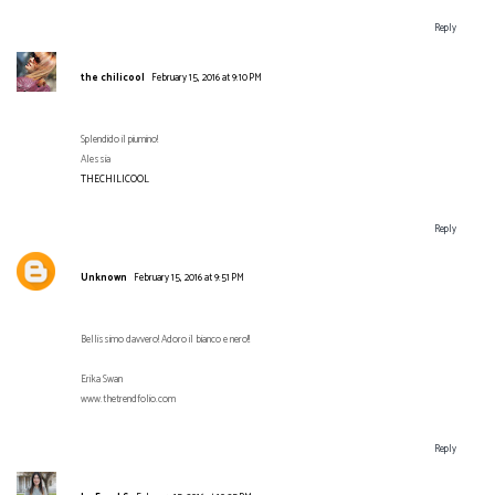
Reply
the chilicool
February 15, 2016 at 9:10 PM
Splendido il piumino!
Alessia
THECHILICOOL
Reply
Unknown
February 15, 2016 at 9:51 PM
Bellissimo davvero! Adoro il bianco e nero!!
Erika Swan
www.thetrendfolio.com
Reply