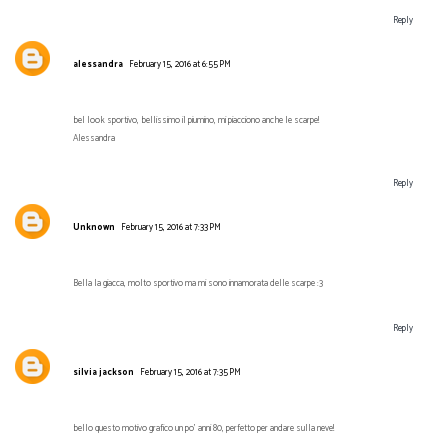
Reply
alessandra
February 15, 2016 at 6:55 PM
bel look sportivo, bellissimo il piumino, mi piacciono anche le scarpe!
Alessandra
Reply
Unknown
February 15, 2016 at 7:33 PM
Bella la giacca, molto sportivo ma mi sono innamorata delle scarpe :3
Reply
silvia jackson
February 15, 2016 at 7:35 PM
bello questo motivo grafico un po' anni 80, perfetto per andare sulla neve!