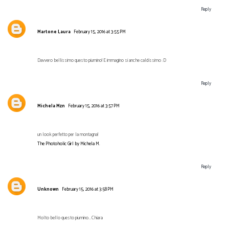
Reply
Martone Laura
February 15, 2016 at 3:55 PM
Davvero bellissimo questo piumino! E immagino si anche caldissimo :D
Reply
Michela Mzn
February 15, 2016 at 3:57 PM
un look perfetto per la montagna!
The Photoholic Girl by Michela M.
Reply
Unknown
February 15, 2016 at 3:58 PM
Molto bello questo piumino...Chiara