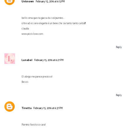
Unknown
February 15, 2016 at 6:13 PM
bellissima questa giacca da scii/piumino...
oltre ad essere elegante è un bene che sia tanto tanto calda!!!!
claudia
www.piccislove.com
Reply
Lunabel
February 15, 2016 at 6:27 PM
El abrigo me parece precioso!
Besos
Reply
Tinetta
February 15, 2016 at 6:37 PM
Piumino favoloso cara!