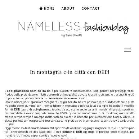
HOME
ABOUT
CONTACT
Toggle
navigation
In montagna e in città con DKB!
L'
abbigliamento tecnico da sci
, è per sua natura, molto costoso. I capi pensati per proteggerci dal
freddo delle piste devono infatti essere di ottima qualità e avere tessuti resistenti e traspiranti, e ciò
implica che non possano avere un prezzo eccessivamente basso.
Una soluzione per risparmiare? Scegliere una
giacca da sci
che possa essere sì indossata sulle piste
ma anche come piumino, per il tempo libero in montagna e in città. Io ad esempio ho scelto il modello
Fair di
DKB
(brand di abbigliamento tecnico da sci, scelto anche da tanti maestri di questo sport), un
piumino dalle elevate proprietà termiche (100% nylon con imbottitura in piuma d'oca), ma che allo
stesso tempo tempo è un capo molto fashion, sia per la linea che per la colorazione black & white. La
giacca perfetta per non passare inosservata sulle piste da sci e per essere super trendy e calda anche
in città!
Oggi ho deciso di abbinarlo ad un outfit sportivo da weekend: leggings, maglione nero, e un nuovo paio
(sì, l'ennesimo) di Adidas Superstar. Il mio
piumino DKB
aggiunge il perfetto tocco sfizioso, pur
mantenendo il mood super sporty di questo look!