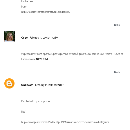
Un bacione,
Mary
http://fashionsecretsofaprettygirl.blogspot.it/
Reply
Coco
February 15, 2016 at 1:59 PM
Stupenda in versione sporty e questo piumino termico è proprio una bomba! Baci, Valeria - Coco et
La vie en rose
NEW POST
Reply
Unknown
February 15, 2016 at 2:58 PM
Ma che bello questo piumino !!
Baci !
http://www.petitefemme.it/index.php/it/165-un-abito-in-pizzo-semplicita-ed-eleganza