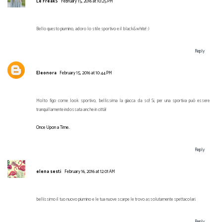
Le FreakS
February 15, 2016 at 10:25 PM
Bello questo piumino, adoro lo stile sportivo e il black&white! :)
Reply
Eleonora
February 15, 2016 at 10:44 PM
Molto figo come look sportivo, bellissima la giacca da sci! Si, per una sportiva può essere
tranquillamente indossata anche in città!
Once Upon a Time..
Reply
elena sesti
February 16, 2016 at 12:01 AM
bellissimo il tuo nuovo piumino e le tua nuove scarpe le trovo assolutamente spettacolari.
Reply