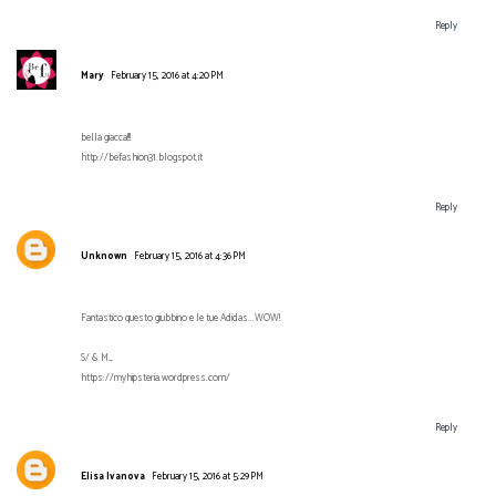
Reply
Mary
February 15, 2016 at 4:20 PM
bella giacca!!!
http://befashion31.blogspot.it
Reply
Unknown
February 15, 2016 at 4:36 PM
Fantastico questo giubbino e le tue Adidas...WOW!
S/ & M_
https://myhipsteria.wordpress.com/
Reply
Elisa Ivanova
February 15, 2016 at 5:29 PM