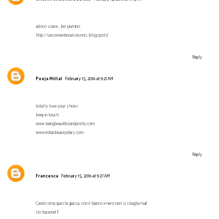
adoro sciare , bel piumino
http://unconventionalsecrets.blogspot.it
Reply
Pooja Mittal
February 15, 2016 at 9:21 AM
totally love your shoes
keep in touch
www.beingbeautifulandpretty.com
www.indianbeautydiary.com
Reply
Francesca
February 15, 2016 at 9:27 AM
Carinissima questa giacca, con il bianco e nero non si sbaglia mai!
Un bacione! F.