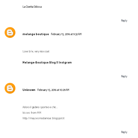
La Civetta Stilosa
Reply
melange boutique
February 15, 2016 at 9:32 AM
Love b/w, very nice coat
Melange-Boutique Blog ||
Instgram
Reply
Unknown
February 15, 2016 at 10:29 AM
Adoro il giubino sportivo e chic...
kisses from MM
http://maysesmodamour.blogspot.it
Reply