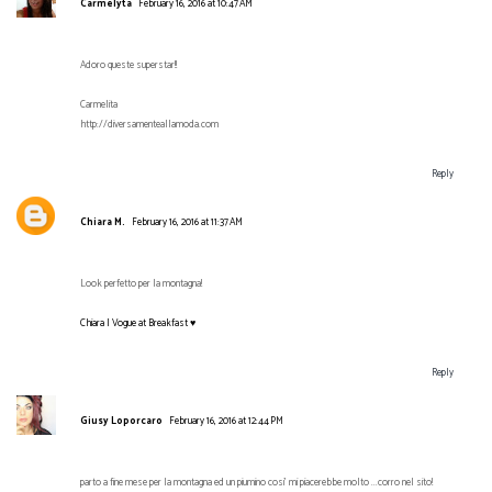
Carmelyta
February 16, 2016 at 10:47 AM
Adoro queste superstar!!
Carmelita
http://diversamenteallamoda.com
Reply
Chiara M.
February 16, 2016 at 11:37 AM
Look perfetto per la montagna!
Chiara | Vogue at Breakfast ♥
Reply
Giusy Loporcaro
February 16, 2016 at 12:44 PM
parto a fine mese per la montagna ed un piumino cosi' mi piacerebbe molto ...corro nel sito!