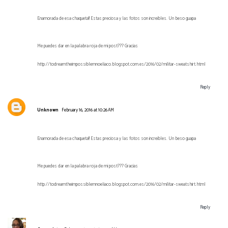
Enamorada de esa chaqueta!! Estas preciosa y las fotos son increibles. Un beso guapa
Me puedes dar en la palabra roja de mi post??? Gracias
http://todreamtheimpossiblemnoeliaco.blogspot.com.es/2016/02/militar-sweatshirt.html
Reply
Unknown
February 16, 2016 at 10:26 AM
Enamorada de esa chaqueta!! Estas preciosa y las fotos son increibles. Un beso guapa
Me puedes dar en la palabra roja de mi post??? Gracias
http://todreamtheimpossiblemnoeliaco.blogspot.com.es/2016/02/militar-sweatshirt.html
Reply