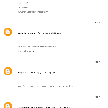
Buon lunedi!
Ciao Markus
www.markusjerko.at photography
Reply
Veronica Vannini
February 15, 2016 at 8:35 AM
Bella calda dev'essere questa giacca! Bacioni!
Passa a trovarmi
VeryFP
Reply
Faby à pois
February 15, 2016 at 8:57 AM
unisci l'utile al dilettevole insomma.. brava! e la giacca è molto bella!
Reply
Unconventional Secrets
February 15, 2016 at 9:15 AM