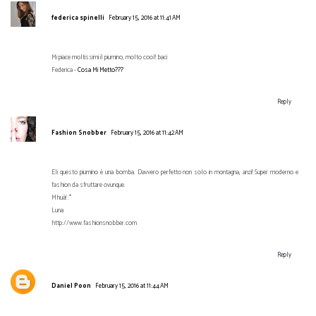
federica spinelli
February 15, 2016 at 11:41 AM
Mi piace moltissimi il piumino, molto cool! baci
Federica -
Cosa Mi Metto???
Reply
Fashion Snobber
February 15, 2016 at 11:42 AM
Eli questo piumino è una bomba. Davvero perfetto non solo in montagna, anzi! Super moderno e
fashion da sfruttare ovunque.
Mhuà! :*
Luna
http://www.fashionsnobber.com
Reply
Daniel Poon
February 15, 2016 at 11:44 AM