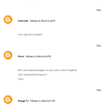
Reply
Unknown
February 16, 2016 at 10:24 PM
Wow super bello il piumino!
Reply
Marta
February 16, 2016 at 10:25 PM
Bellissimo il piumino! immagino sia super caldo, e adoro il maglione!
http://beautyandnail.blogspot.it/
Marta
Reply
Meggy Fri
February 17, 2016 at 10:17 AM