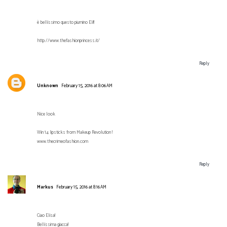
è bellissimo questo piumino Eli!!
http://www.thefashionprincess.it/
Reply
Unknown
February 15, 2016 at 8:06 AM
Nice look
Win 14 lipsticks from Makeup Revolution !
www.thecrimeofashion.com
Reply
Markus
February 15, 2016 at 8:16 AM
Ciao Elisa!
Bellissima giacca!