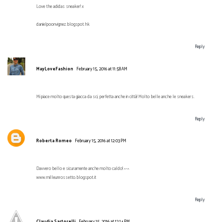
Love the adidas sneaker! x
danielpoonvignez.blogspot.hk
Reply
MayLoveFashion
February 15, 2016 at 11:58 AM
Mi piace molto questa giacca da sci, perfetta anche in città! Molto belle anche le sneakers.
Reply
Roberta Romeo
February 15, 2016 at 12:03 PM
Davvero bello e sicuramente anche molto caldo! ^-^
www.milleunrossetto.blogspot.it
Reply
Claudia Sartorelli
February 15, 2016 at 12:14 PM