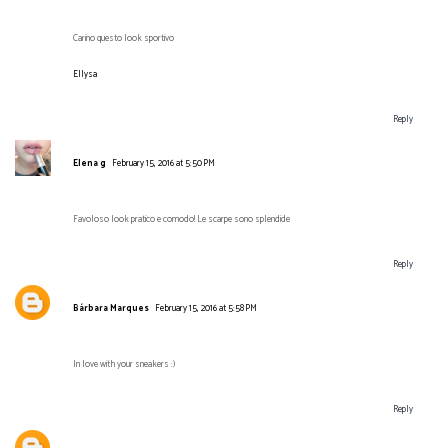
Carino questo look sportivo
Ellysa
Reply
Elena g
February 15, 2016 at 5:50 PM
Favoloso look pratico e comodo! Le scarpe sono splendide
Reply
Bárbara Marques
February 15, 2016 at 5:58 PM
In love with your sneakers :)
Reply