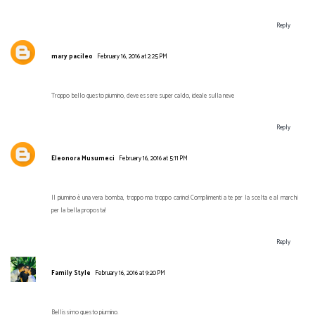
Reply
mary pacileo
February 16, 2016 at 2:25 PM
Troppo bello questo piumino, deve essere super caldo, ideale sulla neve
Reply
Eleonora Musumeci
February 16, 2016 at 5:11 PM
Il piumino è una vera bomba, troppo ma troppo carino! Complimenti a te per la scelta e al marchi
per la bella proposta!
Reply
Family Style
February 16, 2016 at 9:20 PM
Bellissimo questo piumino.