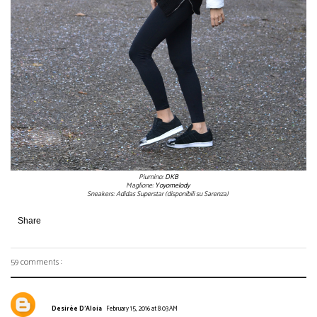
Piumino:
DKB
Maglione:
Yoyomelody
Sneakers: Adidas Superstar (disponibili su Sarenza)
Share
59 comments :
Desirèe D'Aloia
February 15, 2016 at 8:03 AM