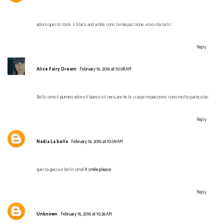
adoro questo look. il black and white sono la mia passione. xoxo rita talks
Reply
Alice Fairy Dream
February 16, 2016 at 10:08 AM
Bellissimo il piumino adoro il bianco e il nero,anche le scarpe mi piacciono sono molto particolari
Reply
Nadia La bella
February 16, 2016 at 10:09 AM
questa giacca è bellissima!
A smile please
Reply
Unknown
February 16, 2016 at 10:26 AM