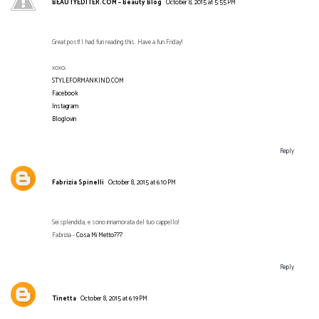
BEAUTYEDITER.COM – Beauty Blog
October 8, 2015 at 5:55 PM
Great post! I had fun reading this. Have a fun Friday!
xoxo;
STYLEFORMANKIND.COM
Facebook
Instagram
Bloglovin
Reply
Fabrizia Spinelli
October 8, 2015 at 6:10 PM
Sei splendida, e sono innamorata del tuo cappello!
Fabrizia -
Cosa Mi Metto???
Reply
Tinetta
October 8, 2015 at 6:19 PM