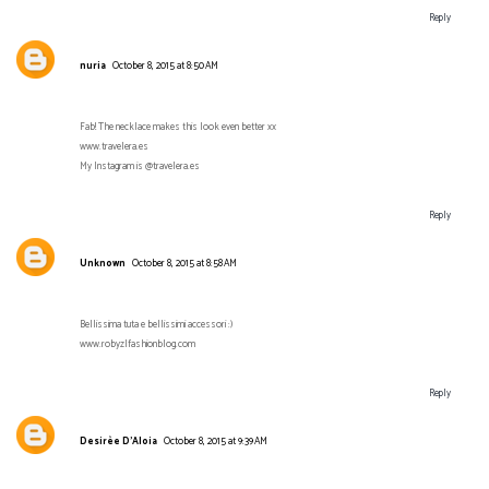
Reply
nuria
October 8, 2015 at 8:50 AM
Fab! The necklace makes this look even better xx
www.travelera.es
My Instagram is @travelera.es
Reply
Unknown
October 8, 2015 at 8:58 AM
Bellissima tuta e bellissimi accessori :)
www.robyzlfashionblog.com
Reply
Desirèe D'Aloia
October 8, 2015 at 9:39 AM