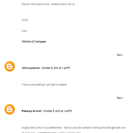
Davvero bella questa tuta, semplice ma di classe!
XOXO
Cami
Paillettes&Champagne
Reply
silvia jackson
October 8, 2015 at 7:49 PM
l'hai resa portabile per tutti i giorni, mi piace!
Reply
Makeup kristel
October 8, 2015 at 7:49 PM
mi piace tantissimo il tuo abbinamento.. hai reso una tuta semplice molto particolare giocando con