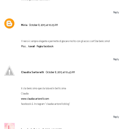
Reply
Miria
October 8, 2015 at 10:25 AM
Il nero è sempre elegante e permette di giocare molto con gli accessori! Stai benissimo!
Plus... kawaii!
-
Pagina facebook
Reply
Claudia Sartorelli
October 8, 2015 at 10:45 AM
ti sta benissimo questa tuta ed è bellissima
Claudia
www.claudiasartorelli.com
facebook & Instagram "claudiasartorelloblog"
Reply