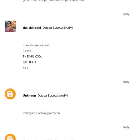
gli accessori... complimenti come sempre sei bellissima
Reply
the chilicool
October 8, 2015 at 8:53 PM
Splendida questa tutina!
Alessia
THECHILICOOL
FACEBOOK
Kiss
Reply
Unknown
October 8, 2015 at 9:56 PM
meravigliosa la tuta e gli orecchini
Reply