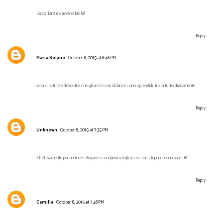
La collana è davvero bella!
Reply
Maria Boiano
October 8, 2015 at 6:46 PM
adoro le tute e devo dire che gli accessori abbinati sono splendidi, ti sta tutto divinamente
Reply
Unknown
October 8, 2015 at 7:35 PM
Effettivamente per un look elegante ci vogliono degli accessori stupendi come questi!!
Reply
Camilla
October 8, 2015 at 7:48 PM