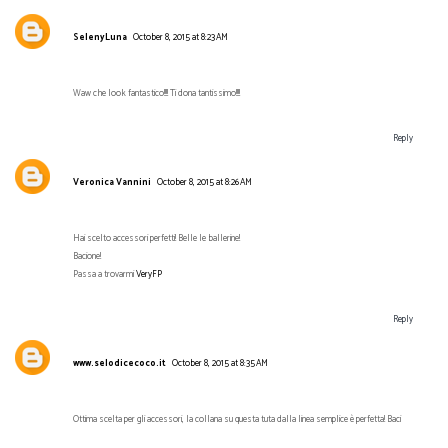
SelenyLuna
October 8, 2015 at 8:23 AM
Waw che look fantastico!!!! Ti dona tantissimo!!!!
Reply
Veronica Vannini
October 8, 2015 at 8:26 AM
Hai scelto accessori perfetti! Belle le ballerine!
Bacione!
Passa a trovarmi
VeryFP
Reply
www.selodicecoco.it
October 8, 2015 at 8:35 AM
Ottima scelta per gli accessori, la collana su questa tuta dalla linea semplice è perfetta! Baci