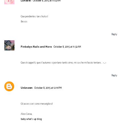
Lunabel
October 8, 2015 at 11:03 AM
Que pendientes tan chulos!
Besos
Reply
Pinkekys Nails and More
October 8, 2015 at 11:32 AM
Questi cappelli, quest'autunno si portano tantissimo, mi sa che mi faccio tentare... ^_^
Reply
Unknown
October 8, 2015 at 12:19 PM
Gli accessori sono meravigliosi!
Alice Cerea,
baby what's up blog