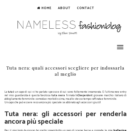
HOME
ABOUT
CONTACT
Toggle
navigation
Tuta nera: quali accessori scegliere per indossarla
al meglio
La
tuta
è un capo di cui vi ho parlato spesso e di cui sono follemente innamorata. E l'ultima new entry
nel mio guardaroba è questa favolosa
tuta nera
firmata
InDeependent
giovane marchio italiano di
abbigliamento femminile: comoda e morbidissima, ma allo stesso tempo raffinata e femminile.
Un capo che può essere reso ancora più speciale se abbinato agli accessori giusti!
Tuta nera: gli accessori per renderla
ancora più speciale
Per il mio look da giorno ho scelto innanzitutto un paio di scarpe basse e comode: le mie
ballerine