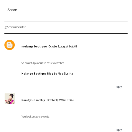
Share
57 comments :
melange boutique
October 8, 2015 at 8:06 AM
So beautiful playsuit so easy to combine
Melange-Boutique Blog by Noe&Lolita
Reply
Beauty Unearthly
October 8, 2015 at 8:19 AM
You look amazing sweetie.
Reply