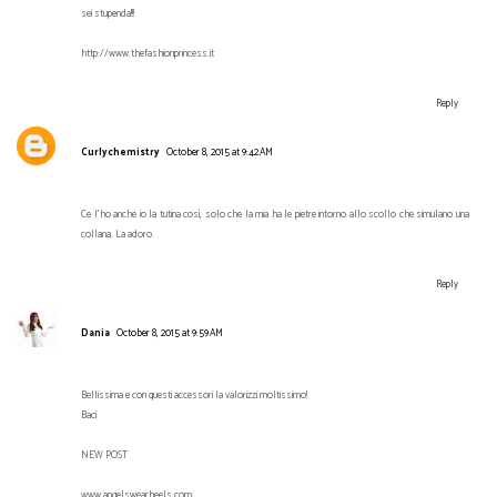
sei stupenda!!!
http://www.thefashionprincess.it
Reply
Curlychemistry
October 8, 2015 at 9:42 AM
Ce l'ho anche io la tutina così, solo che la mia ha le pietre intorno allo scollo che simulano una
collana. La adoro.
Reply
Dania
October 8, 2015 at 9:59 AM
Bellissima e con questi accessori la valorizzi moltissimo!
Baci
NEW POST
www.angelswearheels.com