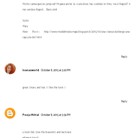
Molto carina questa jumpsuit! Mi piace anche la scala dove hai scattato le foto, ma è Napoli? A
me sembra Napoli ... Bacissimi!
XoXo
Mary
New Post-> http://www.modidimoda-mapi.blogspot.it/2015/10/una-stanza-dalbergo-una-
capsula-del.html
Reply
Ivanasworld
October 8, 2015 at 3:20 PM
great shoes and hat :) I like the look :)
Reply
Pooja Mittal
October 8, 2015 at 3:56 PM
u look fab, love the bracelets and necklace
eKeep in touch