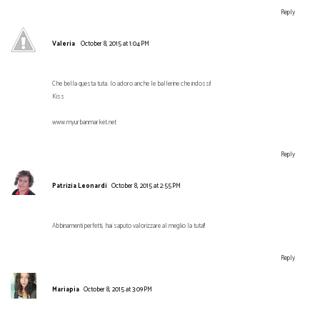
Reply
Valeria
October 8, 2015 at 1:04 PM
Che bella questa tuta. Io adoro anche le ballerine che indossi!
Kiss
www.myurbanmarket.net
Reply
Patrizia Leonardi
October 8, 2015 at 2:55 PM
Abbinamenti perfetti, hai saputo valorizzare al meglio la tuta!!
Reply
Mariapia
October 8, 2015 at 3:09 PM