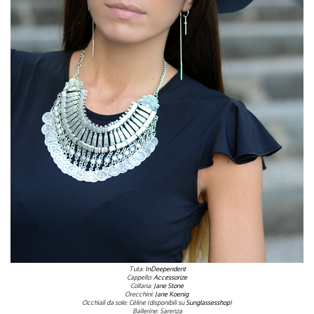
Tuta:
InDeependent
Cappello:
Accessorize
Collana:
Jane Stone
Orecchini:
Jane Koenig
Occhiali da sole: Céline (disponibili su
Sunglassesshop
)
Ballerine: Sarenza