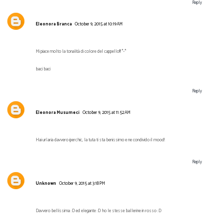
Reply
Eleonora Branca
October 9, 2015 at 10:19 AM
Mi piace molto la tonalità di colore del cappello!!! *-*
baci baci
Reply
Eleonora Musumeci
October 9, 2015 at 11:52 AM
Hai un'aria davvero iperchic, la tuta ti sta benissimo e ne condivido il mood!
Reply
Unknown
October 9, 2015 at 3:18 PM
Davvero bellissima :D ed elegante :D ho le stesse ballerine in rosso :D