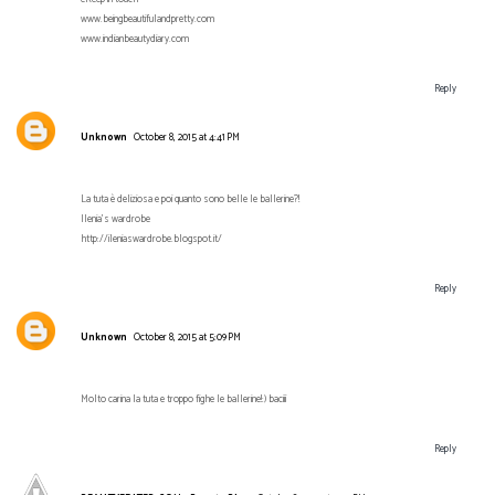
www.beingbeautifulandpretty.com
www.indianbeautydiary.com
Reply
Unknown
October 8, 2015 at 4:41 PM
La tuta è deliziosa e poi quanto sono belle le ballerine?!
Ilenia's wardrobe
http://ileniaswardrobe.blogspot.it/
Reply
Unknown
October 8, 2015 at 5:09 PM
Molto carina la tuta e troppo fighe le ballerine!:) baciii
Reply