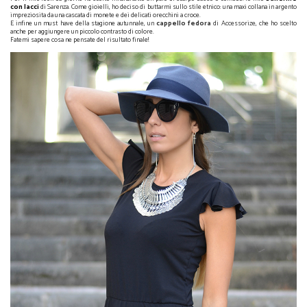
con lacci
di Sarenza. Come gioielli, ho deciso di buttarmi sullo stile etnico: una maxi collana in argento
impreziosita da una cascata di monete e dei delicati orecchini a croce.
E infine un must have della stagione autunnale, un
cappello fedora
di Accessorize, che ho scelto
anche per aggiungere un piccolo contrasto di colore.
Fatemi sapere cosa ne pensate del risultato finale!