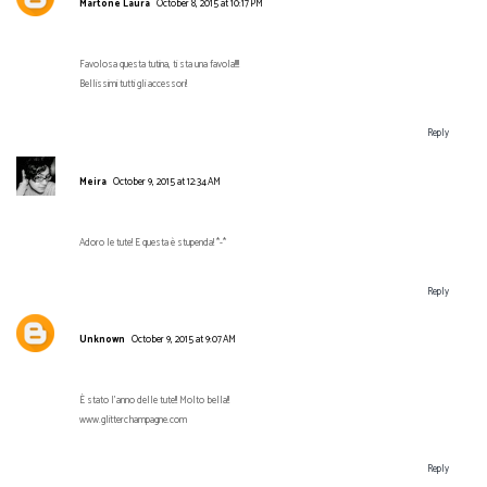
Martone Laura
October 8, 2015 at 10:17 PM
Favolosa questa tutina, ti sta una favola!!!!
Bellissimi tutti gli accessori!
Reply
Meira
October 9, 2015 at 12:34 AM
Adoro le tute! E questa è stupenda! *-*
Reply
Unknown
October 9, 2015 at 9:07 AM
È stato l'anno delle tute!! Molto bella!!
www.glitterchampagne.com
Reply