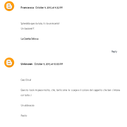
Francesca
October 9, 2015 at 9:35 AM
Splendida questa tuta, ti sta un incanto!
Un bacione! F.
La Civetta Stilosa
Reply
Unknown
October 9, 2015 at 10:00 AM
Ciao Elisa!
Questo look mi piace molto, chic, bellissime le scarpe e il colore del cappello che ben s'intona
col tutto ;)
Un abbraccio
Paolo