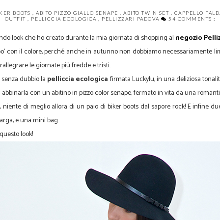
IKER BOOTS
,
ABITO PIZZO GIALLO SENAPE
,
ABITO TWIN SET
,
CAPPELLO FAL
OUTFIT
,
PELLICCIA ECOLOGICA
,
PELLIZZARI PADOVA
54 COMMENTS :
ndo look che ho creato durante la mia giornata di shopping al
negozio Pelli
po' con il colore, perché anche in autunno non dobbiamo necessariamente limi
rallegrare le giornate più fredde e tristi.
è senza dubbio la
pelliccia ecologica
firmata Luckylu, in una deliziosa tonali
di abbinarla con un abitino in pizzo color senape, fermato in vita da una romant
, niente di meglio allora di un paio di biker boots dal sapore rock! E infine 
larga, e una mini bag.
questo look!