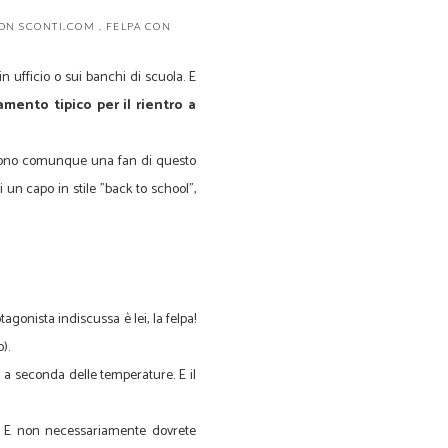
ON SCONTI.COM
,
FELPA CON
in ufficio o sui banchi di scuola. E
amento tipico per il rientro a
a sono comunque una fan di questo
un capo in stile "back to school",
gonista indiscussa è lei, la felpa!
o).
, a seconda delle temperature. E il
ke. E non necessariamente dovrete