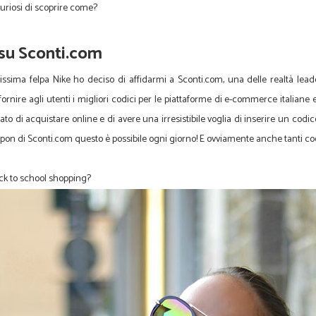
curiosi di scoprire come?
 su Sconti.com
lissima felpa Nike ho deciso di affidarmi a Sconti.com, una delle realtà leade
 fornire agli utenti i migliori codici per le piattaforme di e-commerce italiane
itato di acquistare online e di avere una irresistibile voglia di inserire un codi
upon di Sconti.com questo è possibile ogni giorno! E ovviamente anche tanti c
back to school shopping?