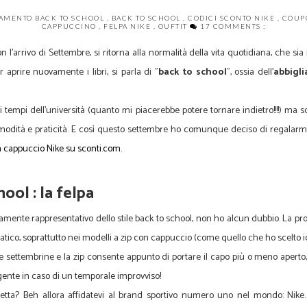
IAMENTO BACK TO SCHOOL
,
BACK TO SCHOOL
,
CODICI SCONTO NIKE
,
COUP
CAPPUCCINO
,
FELPA NIKE
,
OUFTIT
17 COMMENTS :
l'arrivo di Settembre, si ritorna alla normalità della vita quotidiana, che sia 
 aprire nuovamente i libri, si parla di "
back to school
", ossia dell'
abbigli
i tempi dell'università (quanto mi piacerebbe potere tornare indietro!!!!) m
modità e praticità. E così questo settembre ho comunque deciso di regalarmi 
n cappuccio Nike su sconti.com
.
hool : la felpa
nte rappresentativo dello stile back to school, non ho alcun dubbio. La prota
ico, soprattutto nei modelli a zip con cappuccio (come quello che ho scelto i
ate settembrine e la zip consente appunto di portare il capo più o meno aperto
ente in caso di un temporale improvviso!
erfetta? Beh allora affidatevi al brand sportivo numero uno nel mondo: Ni