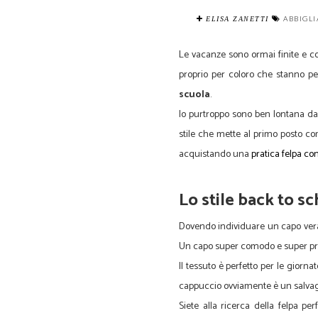
ABBIGL
ELISA ZANETTI
Le vacanze sono ormai finite e con 
proprio per coloro che stanno per
scuola
.
Io purtroppo sono ben lontana da
stile che mette al primo posto co
acquistando una
pratica felpa co
Lo stile back to sc
Dovendo individuare un capo verame
Un capo super comodo e super prat
Il tessuto è perfetto per le giorn
cappuccio ovviamente è un salvag
Siete alla ricerca della felpa p