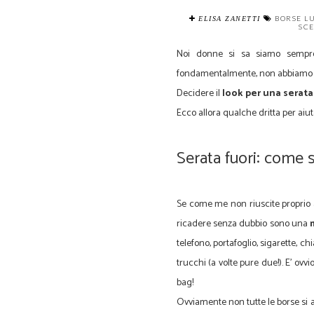
BORSE L
ELISA ZANETTI
SCE
Noi donne si sa siamo sempre 
fondamentalmente, non abbiamo m
Decidere il
look per una serata
Ecco allora qualche dritta per aiu
Serata fuori: come 
Se come me non riuscite proprio a 
ricadere senza dubbio sono una
telefono, portafoglio, sigarette, c
trucchi (a volte pure due!). E' ov
bag!
Ovviamente non tutte le borse si a