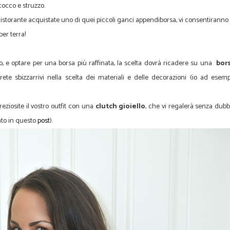
cocco e struzzo.
ristorante acquistate uno di quei piccoli ganci appendiborsa, vi consentiranno 
er terra!
eo, e optare per una borsa più raffinata, la scelta dovrà ricadere su una
bor
rete sbizzarrivi nella scelta dei materiali e delle decorazioni (io ad esemp
eziosite il vostro outfit con una
clutch gioiello
, che vi regalerà senza dubb
ato in questo
post
).