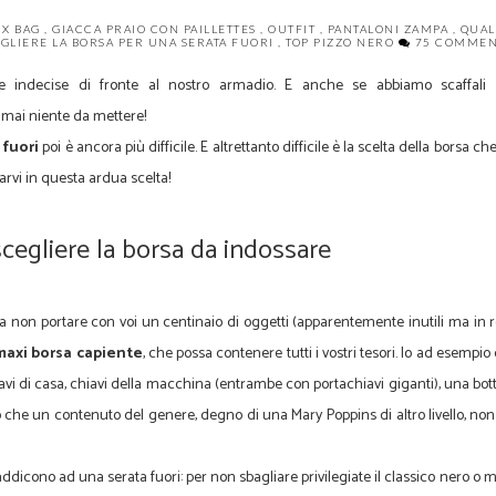
UX BAG
,
GIACCA PRAIO CON PAILLETTES
,
OUTFIT
,
PANTALONI ZAMPA
,
QUAL
GLIERE LA BORSA PER UNA SERATA FUORI
,
TOP PIZZO NERO
75 COMMENT
indecise di fronte al nostro armadio. E anche se abbiamo scaffali str
ai niente da mettere!
 fuori
poi è ancora più difficile. E altrettanto difficile è la scelta della borsa c
tarvi in questa ardua scelta!
scegliere la borsa da indossare
non portare con voi un centinaio di oggetti (apparentemente inutili ma in rea
maxi borsa capiente
, che possa contenere tutti i vostri tesori. Io ad esempio
hiavi di casa, chiavi della macchina (entrambe con portachiavi giganti), una bot
vio che un contenuto del genere, degno di una Mary Poppins di altro livello, n
ddicono ad una serata fuori: per non sbagliare privilegiate il classico nero o m