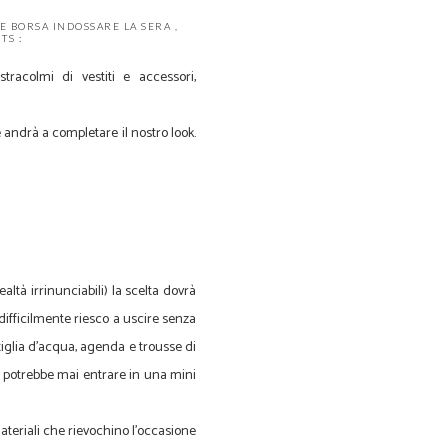
E BORSA INDOSSARE LA SERA
,
S :
acolmi di vestiti e accessori,
he andrà a completare il nostro look.
ltà irrinunciabili) la scelta dovrà
 difficilmente riesco a uscire senza
tiglia d'acqua, agenda e trousse di
on potrebbe mai entrare in una mini
ateriali che rievochino l'occasione