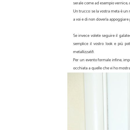
serale come ad esempio vernice, 
Un trucco: se la vostra meta è un 
a voi e di non doverla appoggiare p
Se invece volete seguire il galat
semplice il vostro look e più pot
metallizzati!).
Per un evento formale infine, impr
occhiata a quelle che vi ho mostr