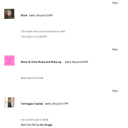
Reply
Eline
June 9, 2014 at 12:12 PM
Oh i would love to be at the beach as well!
Your body is just perfect!
Reply
Note di Stile Moda and Make up..
June 9, 2014 at 12:16 PM
adoro questo colore!!
Reply
Selvaggia Capizzi
June 9, 2014 at 12:17 PM
ma che bello questo bikini!
Don't Call Me Fashion Blogger