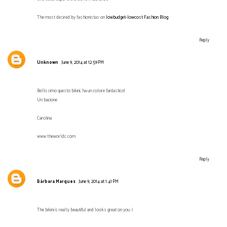
The most desired by fashionistas on
lowbudget-lowcost Fashion Blog
Reply
Unknown
June 9, 2014 at 12:59 PM
Bellissimo questo bikini, ha un colore fantastico!
Un bacione
Carolina
www.theworldc.com
Reply
Bárbara Marques
June 9, 2014 at 1:41 PM
The bikini is really beautiful and looks great on you :)