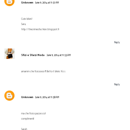
Unknown
June 9, 2014 at 11:51 AM
Cute bikini !
Sara,
http://thecrimeofashion.blogspot.fr
Reply
Sfizi e Sfarzi Moda
June 9, 2014 at 11:53 AM
amamm che fisicoooo !!! Bello il bikini. Kiss
Reply
Unknown
June 9, 2014 at 11:58 AM
ma che fisico pazzesco!
complimenti!
Sarah