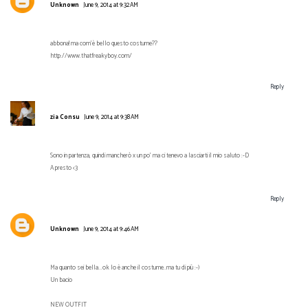
Unknown
June 9, 2014 at 9:32 AM
abbona! ma com'è bello questo costume??
http://www.thatfreakyboy.com/
Reply
zia Consu
June 9, 2014 at 9:38 AM
Sono in partenza, quindi mancherò x un po' ma ci tenevo a lasciarti il mio saluto :-D
A presto <3
Reply
Unknown
June 9, 2014 at 9:46 AM
Ma quanto sei bella...ok lo è anche il costume..ma tu di più :-)
Un bacio
NEW OUTFIT