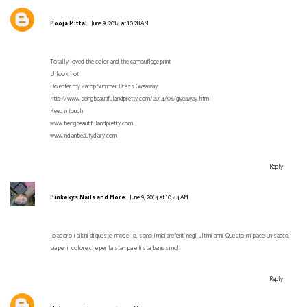
Pooja Mittal
June 9, 2014 at 10:28 AM
Totally loved the color and the camouflage print
U look hot
Do enter my Zarop Summer Dress Giveaway
http://www.beingbeautifulandpretty.com/2014/06/giveaway.html
Keep in touch
www.beingbeautifulandpretty.com
www.indianbeautydiary.com
Reply
Pinkekys Nails and More
June 9, 2014 at 10:44 AM
Io adoro i bikini di questo modello, sono i miei preferiti negli ultimi anni. Questo mi piace un sacco,
sia per il colore che per la stampa e ti sta benissimo!
Reply