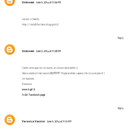
Unknown
June 9, 2014 at 11:06 AM
sei uno schianto
http://stefy81fashion.blogspot.it/
Reply
Unknown
June 9, 2014 at 11:08 AM
Carinissimo questo costume, un colore adorabile! <3
Vieni a vedere il mio nuovo
OUTFIT
? Mi piacerebbe sapere che cosa ne pensi! :)
Un bacione,
Eleonora
www.it-girl.it
It-Girl Facebook page
Reply
Veronica Vannini
June 9, 2014 at 11:10 AM