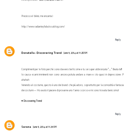
Precioso el bikini, me encanta:)
http://www.radianteyfabulosablog.com/
Reply
Donatella - Discovering Trend
June 9, 2014 at 11:28 AM
Complimenti per le foto perchè sono davvero bellissime e tu sei super abbronzata *__* Beata te!!!
Io causa esami imminenti non sono ancora potuta andare a mare e sto quasi in depressione :P
ahahah
Venendo al costume, questo è uno dei brand che più adoro, soprattutto per la comodità e fantasia
dei costumi ^^ Ho avuto il piacere di provarne uno l'anno scorso e mi sono trovata benissimo!
♥ Discovering Trend
Reply
Serena
June 9, 2014 at 11:29 AM