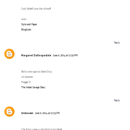
Cool bikini!! Love the colour!!!
xoxo
Style and Paper
Bloglovin
Reply
Margaret Dallospedale
June 9, 2014 at 12:50 PM
Bellissimo questo bikini Elisa.
Un bacione
Maggie D.
The Indian Savage Diary
Reply
Unknown
June 9, 2014 at 12:55 PM
Che fisico super e che bello il tuo bikini!