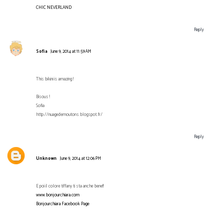
CHIC NEVERLAND
Reply
Sofia
June 9, 2014 at 11:59 AM
This bikini is amazing !
Bisous !
Sofia
http://nuagedemoutons.blogspot.fr/
Reply
Unknown
June 9, 2014 at 12:06 PM
E poi il colore tiffany ti sta anche bene!!
www.bonjourchiara.com
Bonjourchiara Facebook Page