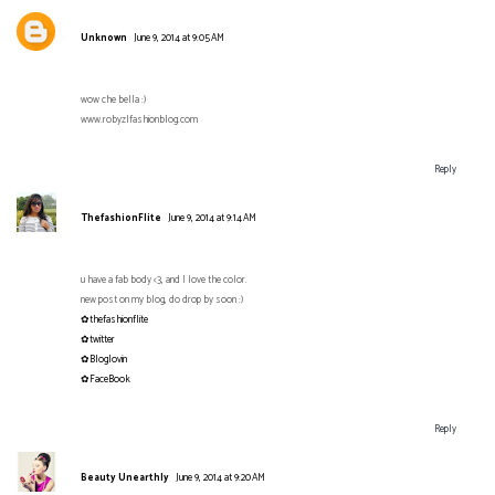
Unknown
June 9, 2014 at 9:05 AM
wow che bella :)
www.robyzlfashionblog.com
Reply
ThefashionFlite
June 9, 2014 at 9:14 AM
u have a fab body <3, and I love the color.
new post on my blog, do drop by soon :)
✿thefashionflite
✿twitter
✿Bloglovin
✿FaceBook
Reply
Beauty Unearthly
June 9, 2014 at 9:20 AM