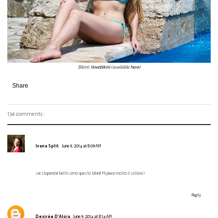
Bikini:
Ilovebikini
(available
here
)
Share
134 comments :
Ivana Split
June 9, 2014 at 8:09 AM
sei stupenda! bellissimo questo bikini! Mi piace molto il colore:)
Reply
Desirèe D'Aloia
June 9, 2014 at 8:14 AM