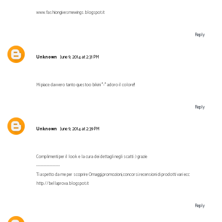
www.fashiongivesmewings.blogspot.it
Reply
Unknown
June 9, 2014 at 2:31 PM
Mi piace davvero tanto questoo bikini *-* adoro il colore!!
Reply
Unknown
June 9, 2014 at 2:39 PM
Complimenti per il look e la cura dei dettagli negli scatti :) grazie
----------------
Ti aspetto da me per scoprire Omaggi,promozioni,concorsi.recensioni di prodotti vari ecc
http://bellaprova.blogspot.it
Reply