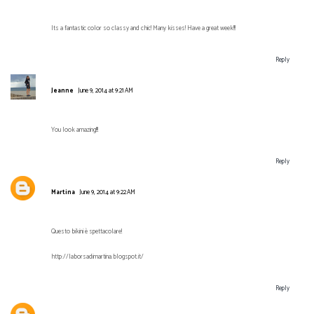
Its a fantastic color so classy and chic! Many kisses! Have a great week!!!
Reply
Jeanne
June 9, 2014 at 9:21 AM
You look amazing!!!
Reply
Martina
June 9, 2014 at 9:22 AM
Questo bikini è spettacolare!
http://laborsadimartina.blogspot.it/
Reply