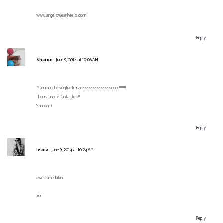
www.angelswearheels.com
Reply
Sharon
June 9, 2014 at 10:06 AM
Mamma che voglia di mareeeeeeeeeeeeeeeeeee!!!!!!!!!!!!!
Il costume è fantastico!!!
Sharon :)
Reply
Ivana
June 9, 2014 at 10:24 AM
awesome bikini.
xo
Reply