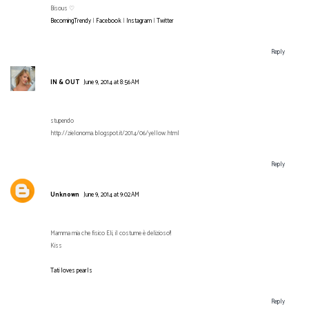
Bisous ♡
BecomingTrendy
|
Facebook
|
Instagram
|
Twitter
Reply
IN & OUT
June 9, 2014 at 8:56 AM
stupendo
http://zielonoma.blogspot.it/2014/06/yellow.html
Reply
Unknown
June 9, 2014 at 9:02 AM
Mamma mia che fisico Eli, il costume è delizioso!!
Kiss
Tati loves pearls
Reply