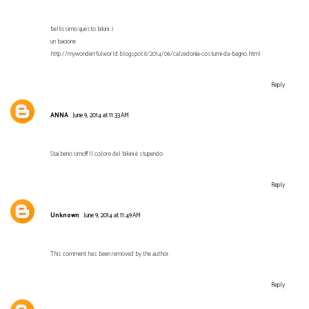
bellissimo questo bikini :)
un bacione
http://mywonderrfulworld.blogspot.it/2014/06/calzedonia-costumi-da-bagno.html
Reply
ANNA
June 9, 2014 at 11:33 AM
Stai benissimo!!! Il colore del bikini è stupendo
Reply
Unknown
June 9, 2014 at 11:49 AM
This comment has been removed by the author.
Reply