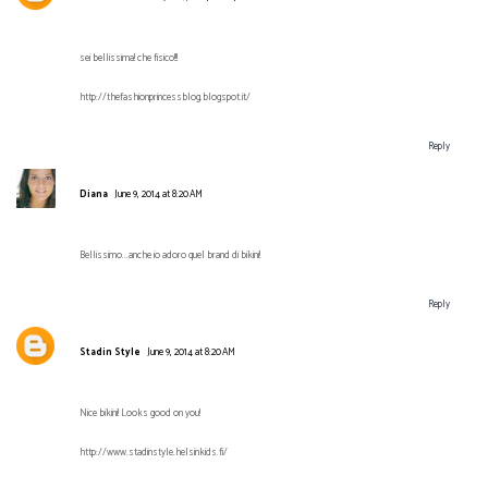
sei bellissima! che fisico!!!
http://thefashionprincessblog.blogspot.it/
Reply
Diana
June 9, 2014 at 8:20 AM
Bellissimo...anche io adoro quel brand di bikini!
Reply
Stadin Style
June 9, 2014 at 8:20 AM
Nice bikini! Looks good on you!
http://www.stadinstyle.helsinkids.fi/