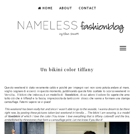
HOME
ABOUT
CONTACT
Toggle
navigation
Un bikini color tiffany
Questo weekend è stato veramente caldo e poichè per impegni vari non sono potuta andare al mare,
voglio sognare di esserci in questo momento, pubblicando queste foto scattate lo scorso weekend in
Versilia... Il bikini che indosso, è un modello di
Ilovebikini
, di cui adoro il colore (lo sapete che amo
tutto ciò che è tiffany!) e la fascia, impreziosita da tantissimi strass che vanno a formare una stampa
camouflage. Fatemi sapere se vi piace!
This weekend has been really hot and since I wasn't able to go to the seaside, I wanna dream to be there
right now, by posting these pictures taken last weekend in Versilia ... The bikini I am wearing, is a model
of
Ilovebikini
of which I love the color (You know I love everything that is tiffany colored!) and the bra,
embellished by rhinestones that form a camouflage print. Let me know if you like it!