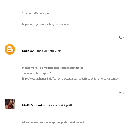
Cool colour!! Super style!!
http://melange-boutique.blogspot.com.es/
Reply
Unknown
June 9, 2014 at 8:50 AM
Mi piace molto sia il modello che il colore! Stupendo! baci
che ne pensi del mio post?
http://www.fashionsmile.it/fashion-blogger/antica-sartoria-abbigliamento-da-vancanza/
Reply
Mia Di Domenico
June 9, 2014 at 8:52 AM
Adorabile questo costume e poi sei già abbronzatissima :)