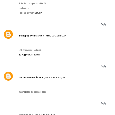
E' bellissimo questo bikini Eli!
Un bacione!
Passa a trovarmi
VeryFP
Reply
Be happy with fashion
June 9, 2014 at 11:12 AM
Bellissimo questo bikini!!!
Be Happy with Fashion
Reply
bellodiesseredonna
June 9, 2014 at 11:27 AM
meravigliosa sia tu che il bikini
Reply
Anonymous
June 9, 2014 at 11:28 AM