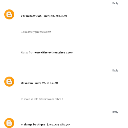
Reply
Veronica WOWS
June 9, 2014 at 8:40 AM
Such a lovely print and color!!!
Kisses from
www.withorwithoutshoes.com
Reply
Unknown
June 9, 2014 at 8:44 AM
Io adoro ke foto fatte vicino alla cabina :)
Reply
melange boutique
June 9, 2014 at 8:45 AM