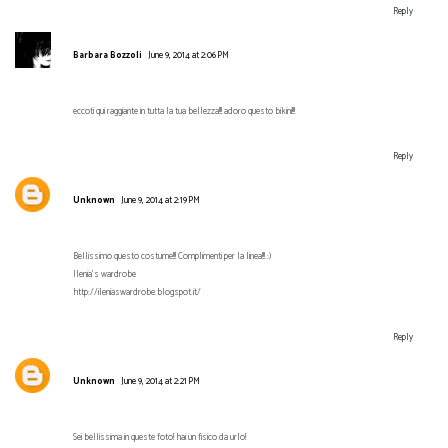
Reply
Barbara Bozzoli
June 9, 2014 at 2:06 PM
eccoti qui raggiante in tutta la tua bellezza!!! adoro questo bikini!!!
Reply
Unknown
June 9, 2014 at 2:19 PM
Bellissimo questo costume!!! Complimenti per la linea!!! :)
Ilenia's wardrobe
http://ileniaswardrobe.blogspot.it/
Reply
Unknown
June 9, 2014 at 2:21 PM
Sei bellissima in queste foto! hai un fisico da urlo!