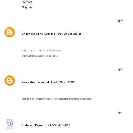
Facebook
Bloglovin'
Reply
Unconventional Secrets
June 9, 2014 at 12:18 PM
adoro questo colore , bellissima tu
unconventionalsecrets.blogspot.it
Reply
www.selodicecoco.it
June 9, 2014 at 12:27 PM
Quanto è bello questo bikini. A te sta molto bene!! baci Elisabetta
Reply
Style and Paper
June 9, 2014 at 12:49 PM