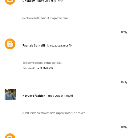
Unknown
June 9, 2014 at 10:59 AM
il colore è bellissimo:) ti sta proprio bene!
Reply
Fabrizia Spinelli
June 9, 2014 at 11:06 AM
Bellissimo colore, ottima scelta Eli!
Fabrizia –
Cosa Mi Metto???
Reply
MayLoveFashion
June 9, 2014 at 11:06 AM
è bellissimo questo costume, mi piace modello e colore!
Reply