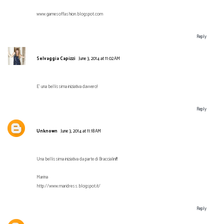
www.gamesoffashion.blogspot.com
Reply
Selvaggia Capizzi
June 3, 2014 at 11:02 AM
E' una bellissima iniziativa davvero!
Reply
Unknown
June 3, 2014 at 11:18 AM
Una bellissima iniziativa da parte di Braccialini!!!
Marina
http://www.maridress.blogspot.it/
Reply