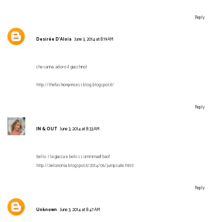
Reply
Desirèe D'Aloia
June 3, 2014 at 8:19 AM
che carina..adoro il giacchino!
http://thefashionprincessblog.blogspot.it/
Reply
IN & OUT
June 3, 2014 at 8:33 AM
bello :) la giacca e belissssimmmaa!! baci!
http://zielonoma.blogspot.it/2014/06/jumpsuite.html
Reply
Unknown
June 3, 2014 at 8:47 AM