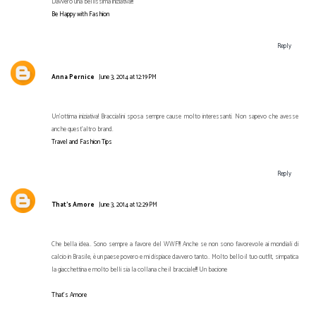
Davvero una bellissima iniziativa!!!
Be Happy with Fashion
Reply
Anna Pernice
June 3, 2014 at 12:19 PM
Un'ottima iniziativa! Braccialini sposa sempre cause molto interessanti. Non sapevo che avesse
anche quest'altro brand.
Travel and Fashion Tips
Reply
That's Amore
June 3, 2014 at 12:29 PM
Che bella idea.. Sono sempre a favore del WWF!!! Anche se non sono favorevole ai mondiali di
calcio in Brasile, è un paese povero e mi dispiace davvero tanto.. Molto bello il tuo outfit, simpatica
la giacchettina e molto belli sia la collana che il bracciale!!! Un bacione
That's Amore