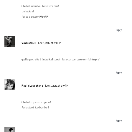
Che bella iniziativa , bellissima cara!!!
Un bacione!
Passa a trovarmi
VeryFP
Reply
Vodkaskull
June 3, 2014 at 2:18 PM
quella giacchetta è fantastica!!! sono in fissa con quel genere e mi ci riempirei
Reply
Paola Lauretano
June 3, 2014 at 2:19 PM
Che bello questo progetto!!!
Fantastico il tuo bomber!!!
Reply