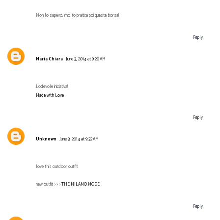
Non lo sapevo, molto pratica poi questa borsa!
Reply
Maria Chiara
June 3, 2014 at 9:20 AM
Lodevole iniziativa!
Made with Love
Reply
Unknown
June 3, 2014 at 9:32 AM
love this outdoor outfit!
new outfit > > >
THE MILANO MODE
Reply