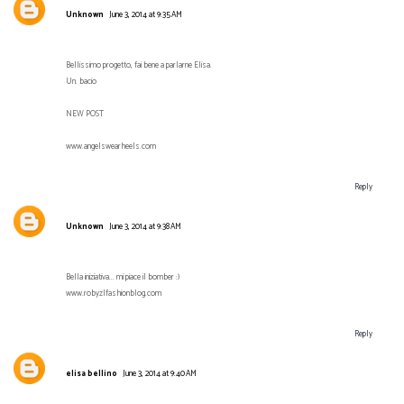
Unknown
June 3, 2014 at 9:35 AM
Bellissimo progetto, fai bene a parlarne Elisa.
Un. bacio
NEW POST
www.angelswearheels.com
Reply
Unknown
June 3, 2014 at 9:38 AM
Bella iniziativa... mi piace il bomber :)
www.robyzlfashionblog.com
Reply
elisa bellino
June 3, 2014 at 9:40 AM