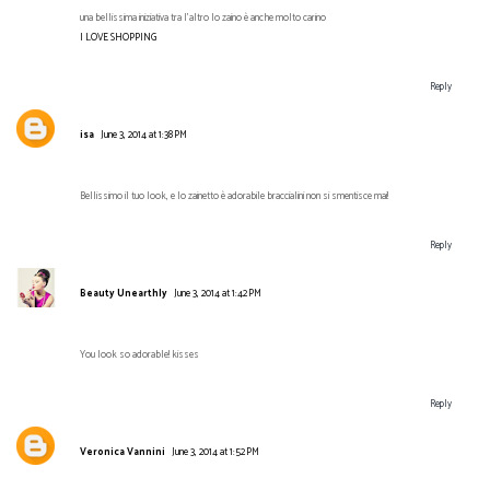
una bellissima iniziativa tra l'altro lo zaino è anche molto carino
I LOVE SHOPPING
Reply
isa
June 3, 2014 at 1:38 PM
Bellissimo il tuo look, e lo zainetto è adorabile braccialini non si smentisce mai!
Reply
Beauty Unearthly
June 3, 2014 at 1:42 PM
You look so adorable! kisses
Reply
Veronica Vannini
June 3, 2014 at 1:52 PM