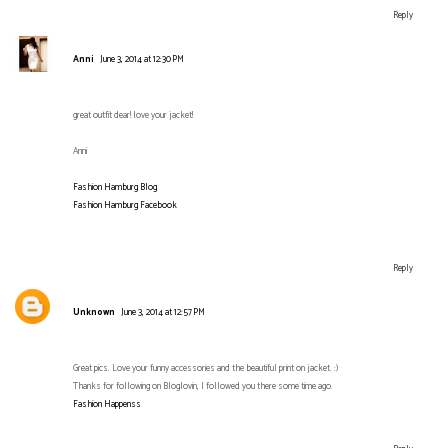
Reply
Anni
June 3, 2014 at 12:30 PM
great outfit dear! love your jacket!
Anni
Fashion Hamburg Blog
Fashion Hamburg Facebook
Reply
Unknown
June 3, 2014 at 12:57 PM
Great pics. Love your funny accessories and the beautiful print on jacket. :)
Thanks for following on Bloglovin, I followed you there some time ago.
Fashion Happenss