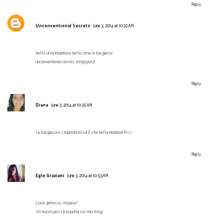
Reply
Unconventional Secrets
June 3, 2014 at 10:32 AM
bellissima iniziativa e bellissima la tua giacca
unconventionalsecrets.blogspot.it
Reply
Diana
June 3, 2014 at 10:35 AM
La tua giacca e stupenda elisa! E che bella iniziativa! Kiss
Reply
Egle Graziani
June 3, 2014 at 10:53 AM
Look grintoso, mi piace !
Un nuovo post ti aspetta sul mio blog: