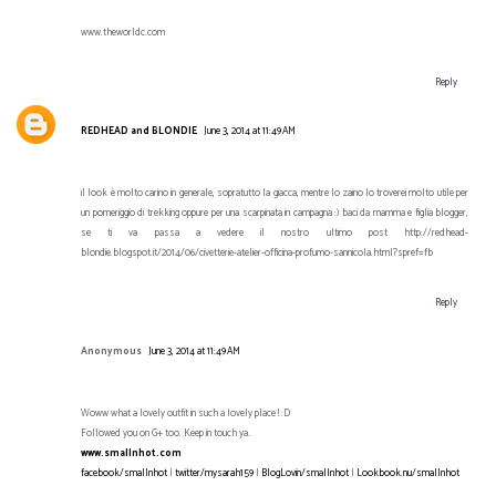
www.theworldc.com
Reply
REDHEAD and BLONDIE
June 3, 2014 at 11:49 AM
il look è molto carino in generale, sopratutto la giacca, mentre lo zaino lo troverei molto utile per
un pomeriggio di trekking oppure per una scarpinata in campagna :) baci da mamma e figlia blogger,
se ti va passa a vedere il nostro ultimo post http://redhead-
blondie.blogspot.it/2014/06/civetterie-atelier-officina-profumo-sannicola.html?spref=fb
Reply
Anonymous
June 3, 2014 at 11:49 AM
Woww what a lovely outfit in such a lovely place ! :D
Followed you on G+ too. Keep in touch ya..
www.smallnhot.com
facebook/smallnhot
|
twitter/mysarah159
|
BlogLovin/smallnhot
|
Lookbook.nu/smallnhot