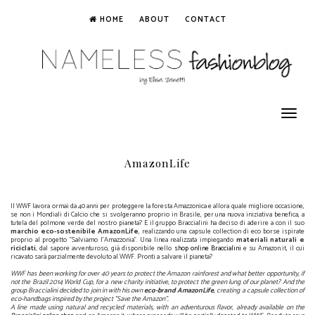
HOME
ABOUT
CONTACT
Toggle
navigation
AmazonLife
Il WWF lavora ormai da 40 anni per proteggere la foresta Amazzonica e allora quale migliore occasione,
se non i Mondiali di Calcio che si svolgeranno proprio in Brasile, per una nuova iniziativa benefica, a
tutela del polmone verde del nostro pianeta? E il gruppo Braccialini ha deciso di aderire a con il suo
marchio eco-sostenibile AmazonLife
, realizzando una capsule collection di eco borse ispirate
proprio al progetto "Salviamo l'Amazzonia". Una linea realizzata impiegando
materiali naturali e
riciclati
, dal sapore avventuroso, già disponibile nello
shop online Braccialini
e su Amazon.it, il cui
ricavato sarà parzialmente devoluto al WWF. Pronti a salvare il pianeta?
WWF has been working for over 40 years to protect the Amazon rainforest and what better opportunity, if
not the Brazil 2014 World Cup, for a new charity initiative, to protect the green lung of our planet? And the
group Braccialini decided to join in with his own
eco-brand AmazonLife
, creating a capsule collection of
eco-handbags inspired by the project "Save the Amazon".
A line made using natural and recycled materials, with an adventurous flavor, already available on the