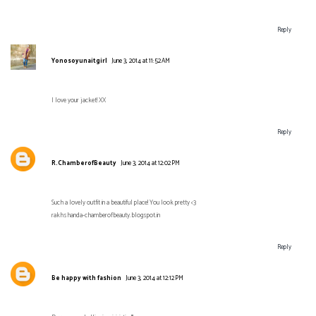
Reply
Yonosoyunaitgirl
June 3, 2014 at 11:52 AM
I love your jacket! XX
Reply
R.ChamberofBeauty
June 3, 2014 at 12:02 PM
Such a lovely outfit in a beautiful place! You look pretty <3
rakhshanda-chamberofbeauty.blogspot.in
Reply
Be happy with fashion
June 3, 2014 at 12:12 PM