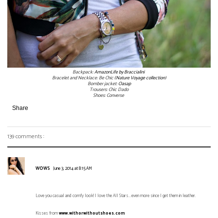
Backpack:
AmazonLife by Braccialini
Bracelet and Necklace: Be Chic
(Nature Voyage collection
)
Bomber jacket:
Oasap
Trousers: Chic Dado
Shoes: Converse
Share
139 comments :
WOWS
June 3, 2014 at 8:15 AM
Love you casual and comfy look! I love the All Stars...even more since I get them in leather.
Kisses from
www.withorwithoutshoes.com