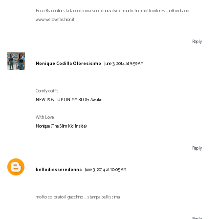
Ecco Braccialini sta facendo una serie di iniziative di marketing molto interessanti! un bacio
www.welovefashion.it
Reply
Monique Codilla Oloresisimo
June 3, 2014 at 9:59 AM
Comfy outfit!
NEW POST UP ON MY BLOG: Awake
With Love,
Monique (The Slim Kid Inside)
Reply
bellodiesseredonna
June 3, 2014 at 10:05 AM
molto colorato il giacchino ...stampa bellissima