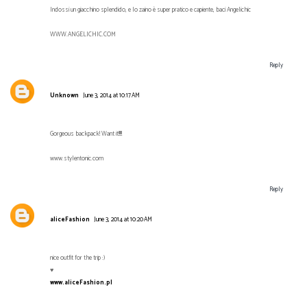
Indossi un giacchino splendido, e lo zaino è super pratico e capiente, baci Angelichic
WWW.ANGELICHIC.COM
Reply
Unknown
June 3, 2014 at 10:17 AM
Gorgeous backpack! Want it!!!!!
www.stylentonic.com
Reply
aliceFashion
June 3, 2014 at 10:20 AM
nice outfit for the trip :)
♥
www.aliceFashion.pl