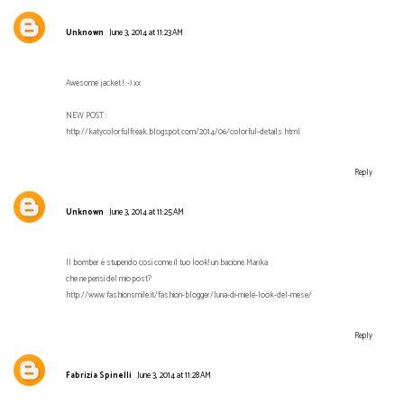
Unknown
June 3, 2014 at 11:23 AM
Awesome jacket ! :-) xx
NEW POST :
http://katycolorfulfreak.blogspot.com/2014/06/colorful-details.html
Reply
Unknown
June 3, 2014 at 11:25 AM
Il bomber è stupendo così come il tuo look! un bacione Marika
che ne pensi del mio post?
http://www.fashionsmile.it/fashion-blogger/luna-di-miele-look-del-mese/
Reply
Fabrizia Spinelli
June 3, 2014 at 11:28 AM