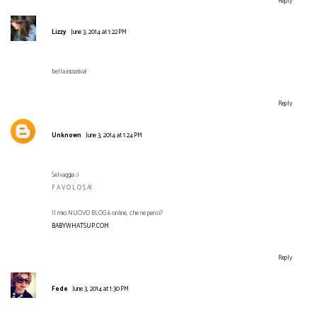
Reply
Lizzy
June 3, 2014 at 1:22 PM
bella iniziativa!
Reply
Unknown
June 3, 2014 at 1:24 PM
Selvaggia ;)
F A V O L O S A!
Il mio NUOVO BLOG è online, che ne pensi?
BABYWHATSUP.COM
Reply
Fede
June 3, 2014 at 1:30 PM