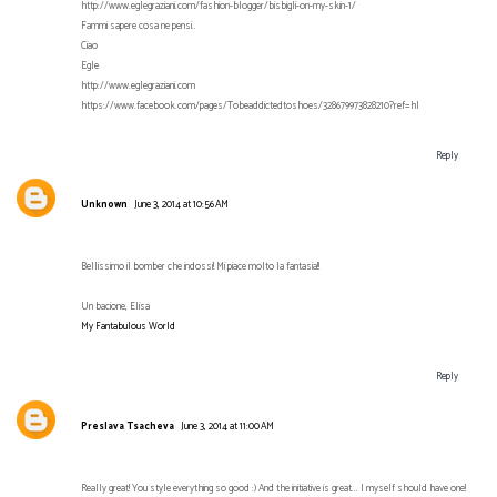
http://www.eglegraziani.com/fashion-blogger/bisbigli-on-my-skin-1/
Fammi sapere cosa ne pensi..
Ciao
Egle
http://www.eglegraziani.com
https://www.facebook.com/pages/Tobeaddictedtoshoes/328679973828210?ref=hl
Reply
Unknown
June 3, 2014 at 10:56 AM
Bellissimo il bomber che indossi! Mi piace molto la fantasia!!
Un bacione, Elisa
My Fantabulous World
Reply
Preslava Tsacheva
June 3, 2014 at 11:00 AM
Really great! You style everything so good :) And the initiative is great... I myself should have one!