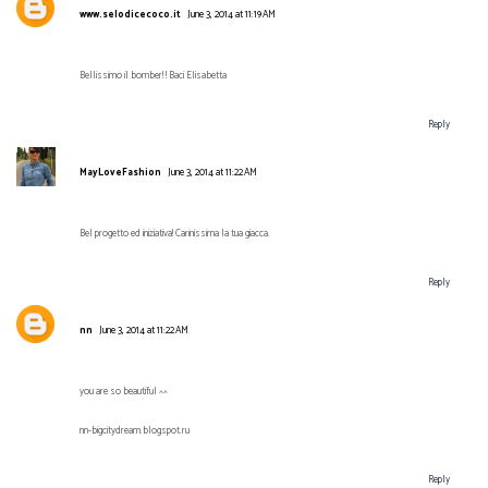
www.selodicecoco.it
June 3, 2014 at 11:19 AM
Bellissimo il bomber! ! Baci Elisabetta
Reply
MayLoveFashion
June 3, 2014 at 11:22 AM
Bel progetto ed iniziativa! Carinissima la tua giacca.
Reply
nn
June 3, 2014 at 11:22 AM
you are so beautiful ^^
nn-bigcitydream.blogspot.ru
Reply