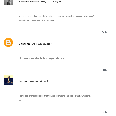
Samantha Mariko
June 3, 2014 at 2:23 PM
you are rocking that bag! I love how it is made with recycled materials! awesome!
www.lettersimpromptu.blogspot.com
Reply
Unknown
June 3, 2014 at 2:24 PM
ottima questa iniziativa, bella la tua giacca bomber
Reply
Larissa
June 3, 2014 at 2:34 PM
I love eco brands! So cool that you are promoting this cool brand! Awesome!
xx
Reply