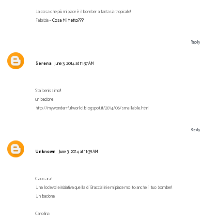
La cosa che più mi piace è il bomber a fantasia tropicale!
Fabrizia –
Cosa Mi Metto???
Reply
Serena
June 3, 2014 at 11:37 AM
Stai benissimo!!
un bacione
http://mywonderrfulworld.blogspot.it/2014/06/smallable.html
Reply
Unknown
June 3, 2014 at 11:39 AM
Ciao cara!
Una lodevole iniziativa quella di Braccialini e mi piace molto anche il tuo bomber!
Un bacione
Carolina