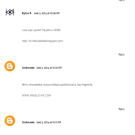
Reply
Kylie R.
June 3, 2014 at 10:06 AM
Love your jacket! The print is GORG!
http://itsthekyliebabii.blogspot.com/
Reply
Unknown
June 3, 2014 at 10:10 AM
Bellissima iniziativa, brava,continua a pubblicizzarla, baci Angelichic
WWW.ANGELICHIC.COM
Reply
Unknown
June 3, 2014 at 10:11 AM