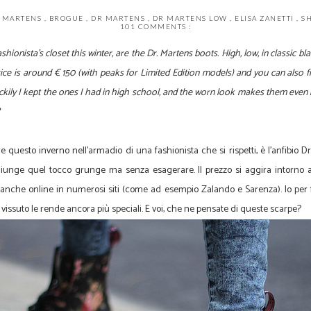
R MARTENS
,
BROGUE
,
DR MARTENS
,
DR MARTENS LOW
,
ELISA ZANETTI
,
S
101 COMMENTS :
ashionista's closet this winter
,
are
the
Dr.
Martens boots.
High, low,
in classic bl
ice
is around
€ 150
(with peaks
for
Limited
Edition
models
) and you can
also
f
ckily
I kept
the ones I had
in high school
, and the
worn look
makes them even
esto inverno nell'armadio di una fashionista che si rispetti, è l'anfibio Dr. 
giunge quel tocco grunge ma senza esagerare. Il prezzo si aggira intorno al
le anche online in numerosi siti (come ad esempio Zalando e Sarenza). Io per
to vissuto le rende ancora più speciali. E voi, che ne pensate di queste scarpe?