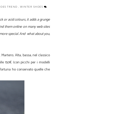
HOES TREND
,
WINTER SHOES
ack
or
acid colours, it adds
a grunge
ind them
online
on many web sites
 more
special
.
And what about you,
Martens. Alta, bassa, nel classico
le 150€ (con picchi per i modelli
 fortuna ho conservato quelle che