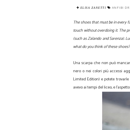
ANFIBI D
ELISA ZANETTI
The shoes
that must be
in every f
touch
without overdoing
it
.
The pr
(such as
Zalando
and
Sarenza
).
Lu
what do you think of these shoes?
Una scarpa che non può mancare qu
nero o nei colori più accessi ag
Limited Edition) e potete trovar
avevo ai tempi del liceo, e l'aspet