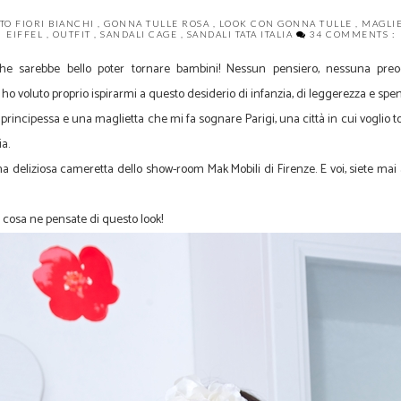
TO FIORI BIANCHI
,
GONNA TULLE ROSA
,
LOOK CON GONNA TULLE
,
MAGLIE
EIFFEL
,
OUTFIT
,
SANDALI CAGE
,
SANDALI TATA ITALIA
34 COMMENTS :
he sarebbe bello poter tornare bambini! Nessun pensiero, nessuna preo
gi ho voluto proprio ispirarmi a questo desiderio di infanzia, di leggerezza e spe
principessa e una maglietta che mi fa sognare Parigi, una città in cui voglio 
ia.
una deliziosa cameretta dello show-room Mak Mobili di Firenze. E voi, siete mai 
 cosa ne pensate di questo look!