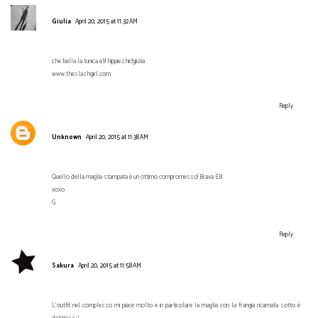
Giulia
April 20, 2015 at 11:32 AM
che bella la tunica eli! hippie chic!giulia
www.theslashgirl.com
Reply
Unknown
April 20, 2015 at 11:38 AM
Quello della maglia stampata è un ottimo compromesso! Brava Eli!
xoxo
G
Reply
Sakura
April 20, 2015 at 11:58 AM
L'outfit nel complesso mi piace molto e in particolare la maglia con la frangia ricamata sotto è