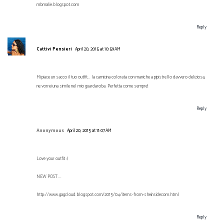
mbmalie.blogspot.com
Reply
Cattivi Pensieri
April 20, 2015 at 10:59 AM
Mi piace un sacco il tuo outfit... la camicina colorata con maniche a pipistrello davvero deliziosa,
ne vorrei una simile nel mio guardaroba. Perfetta come sempre!
Reply
Anonymous
April 20, 2015 at 11:07 AM
Love your outfit :)
NEW POST ...
http://www.gagcloud.blogspot.com/2015/04/items-from-sheinsidecom.html
Reply