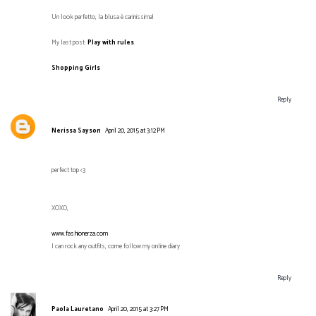
Un look perfetto, la blusa è carinissima!
My last post:
Play with rules
Shopping Girls
Reply
Nerissa Sayson
April 20, 2015 at 3:12 PM
perfect top <3
XOXO,
www.fashionerza.com
I can rock any outfits, come follow my online diary
Reply
Paola Lauretano
April 20, 2015 at 3:27 PM