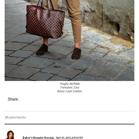
Maglia:
Ax Paris
Pantaloni: Zara
Borsa: Louis Vuitton
Share
78 comments :
Babsi´s Beauty-Gossip
April 20, 2015 at 8:02 AM