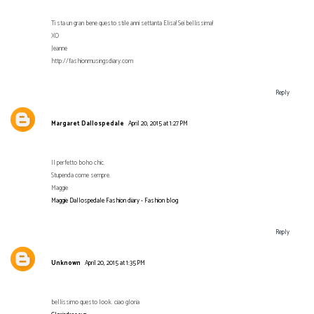
Ti sta un gran bene questo stile anni settanta Elisa! Sei bellissima!
XO
Jeanne
http://fashionmusingsdiary.com
Reply
Margaret Dallospedale
April 20, 2015 at 1:27 PM
Il perfetto boho chic.
Stupenda come sempre.
Maggie
Maggie Dallospedale Fashion diary - Fashion blog
Reply
Unknown
April 20, 2015 at 1:35 PM
bellissimo questo look. ciao gloria