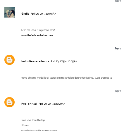
Reply
Giulia
April 20, 2015 at 9:56 AM
Gran bel look, stai proprio bene!
www.thefashionshadow.com
Reply
bellodiesseredonna
April 20, 2015 at 10:05 AM
trovo che quel modello di scarpe su quei pantaloni donino tantissimo, super promosso
Reply
Pooja Mittal
April 20, 2015 at 10:20 AM
love love love the top
Kisses,
www.beingbeautifulandpretty.com