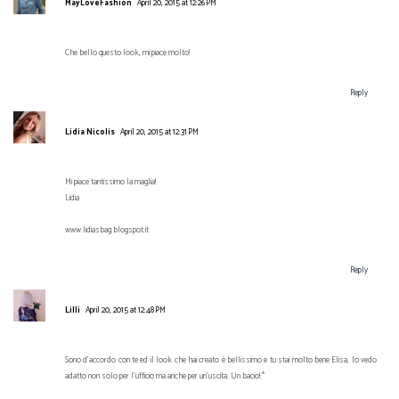
MayLoveFashion
April 20, 2015 at 12:26 PM
Che bello questo look, mi piace molto!
Reply
Lidia Nicolis
April 20, 2015 at 12:31 PM
Mi piace tantissimo la maglia!
Lidia
www.lidiasbag.blogspot.it
Reply
Lilli
April 20, 2015 at 12:48 PM
Sono d'accordo con te ed il look che hai creato è bellissimo e tu stai molto bene Elisa, lo vedo
adatto non solo per l'ufficio ma anche per un'uscita. Un bacio!:*