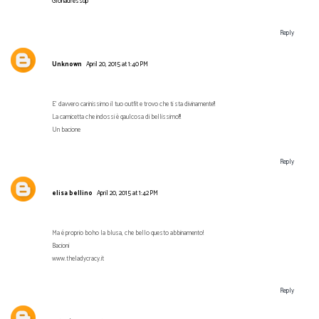
Gloriadressup
Reply
Unknown
April 20, 2015 at 1:40 PM
E' davvero carinissimo il tuo outfit e trovo che ti sta divinamente!!
La camicetta che indossi è qaulcosa di bellissimo!!!
Un bacione
Reply
elisa bellino
April 20, 2015 at 1:42 PM
Ma é proprio boho la blusa, che bello questo abbinamento!
Bacioni
www.theladycracy.it
Reply