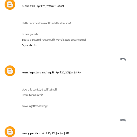
Unknown
April 20, 2015 at 8:40 AM
Bella la camicetta e molto adatta all'ufficio !
buona giornata
passa a trovarmi, nuovo outfit, vorrei sapere cosa ne pensi
Style shouts
Reply
www.lagattarosablog.it
April 20, 2015 at 9:11 AM
Adoro la camicia, è bellissima!!!!!
Baci e buon lunedì!!!!!
www.lagattarosablog.it
Reply
mary pacileo
April 20, 2015 at 9:45 AM