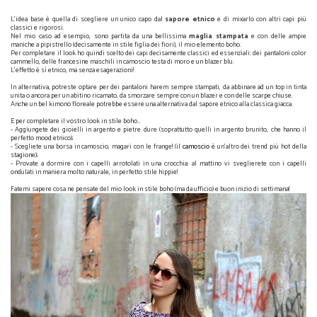
L'idea base è quella di scegliere un unico capo dal
sapore etnico
e di mixarlo con altri capi più
classici e rigorosi.
Nel mio caso ad esempio, sono partita da una bellissima
maglia stampata
e con delle ampie
maniche a pipistrello (decisamente in stile figlia dei fiori), il mio elemento boho.
Per completare il look ho quindi scelto dei capi decisamente classici ed essenziali: dei pantaloni color
cammello, delle francesine maschili in camoscio testa di moro e un blazer blu.
L'effetto è sì etnico, ma senza esagerazioni!
In alternativa, potreste optare per dei pantaloni harem sempre stampati, da abbinare ad un top in tinta
unita o ancora per un abitino ricamato, da smorzare sempre con un blazer e con delle scarpe chiuse.
Anche un bel kimono floreale potrebbe essere una alternativa dal sapore etnico alla classica giacca.
E per completare il vostro look in stile boho…
- Aggiungete dei gioielli in argento e pietre dure (soprattutto quelli in argento brunito, che hanno il
perfetto mood etnico);
- Scegliete una borsa in camoscio, magari con le frange! (il
camoscio
è un'altro dei trend più hot della
stagione);
- Provate a dormire con i capelli arrotolati in una crocchia: al mattino vi sveglierete con i capelli
ondulati in maniera molto naturale, in perfetto stile hippie!
Fatemi sapere cosa ne pensate del mio look in stile boho (ma da ufficio) e buon inizio di settimana!