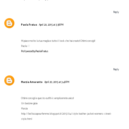
Reply
Paola Fratus
April 20, 2015 at 3:38 PM
Mi piace molto la tua maglia e tutto il look che hai creato! Ottimi consigli!
Paola ♡
PollywoodbyPaolaFratus
Reply
Marzia Amaranto
April 20, 2015 at 3:48 PM
Ottimi consigli e questo outfit è semplicemnte unico!
Un bacione gioia
Marzia
http://bellezzapourfemme.blogspot.it/2015/04/style-leather-jacket-womens-street-
style.html