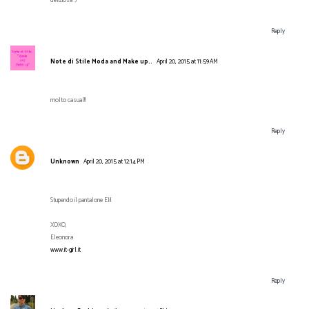
deliziosa :)
Reply
Note di Stile Moda and Make up..
April 20, 2015 at 11:59 AM
molto casual!!
Reply
Unknown
April 20, 2015 at 12:14 PM
Stupendo il pantalone Eli!
XOXO,
Eleonora
www.it-girl.it
Reply