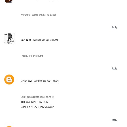
wonderful casual outfit :) xo babsi
Reply
karla226
April 20, 2015 at 8:06 AM
I really like this outfit
Reply
Unknown
April 20, 2015 at 8:37 AM
Bellissimo questo look boho <3
THE WALKING FASHION
SUNGLASSES SHOP GIVEAWAY
Reply