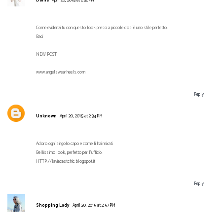
Dania
April 20, 2015 at 2:32 PM
Come evidenzi tu con questo look preso a piccole dosi è uno stile perfetto!
Baci
NEW POST
www.angelswearheels.com
Reply
Unknown
April 20, 2015 at 2:34 PM
Adoro ogni singolo capo e come li hai mixati.
Bellissimo look, perfetto per l'ufficio.
HTTP://laviecestchic.blogspot.it
Reply
Shopping Lady
April 20, 2015 at 2:57 PM