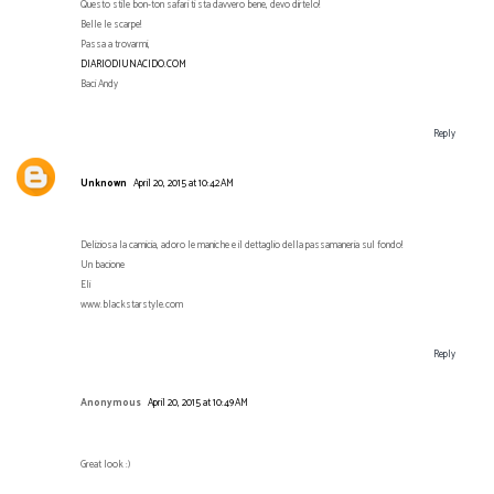
Questo stile bon-ton safari ti sta davvero bene, devo dirtelo!
Belle le scarpe!
Passa a trovarmi,
DIARIODIUNACIDO.COM
Baci Andy
Reply
Unknown
April 20, 2015 at 10:42 AM
Deliziosa la camicia, adoro le maniche e il dettaglio della passamaneria sul fondo!
Un bacione
Eli
www.blackstarstyle.com
Reply
Anonymous
April 20, 2015 at 10:49 AM
Great look :)