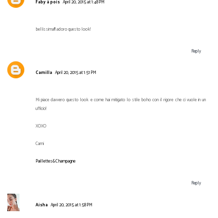
Faby à pois
April 20, 2015 at 1:48 PM
bellissima!!! adoro questo look!
Reply
Camilla
April 20, 2015 at 1:51 PM
Mi piace davvero questo look e come hai mitigato lo stile boho con il rigore che ci vuole in un
ufficio!
XOXO
Cami
Paillettes&Champagne
Reply
Aisha
April 20, 2015 at 1:58 PM