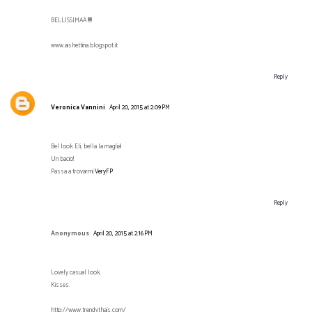
BELLISSIMAA !!!!!!
www.aishettina.blogspot.it
Reply
Veronica Vannini
April 20, 2015 at 2:09 PM
Bel look Eli, bella la maglia!
Un bacio!
Passa a trovarmi
VeryFP
Reply
Anonymous
April 20, 2015 at 2:16 PM
Lovely casual look.
Kisses.
http://www.trendythais.com/