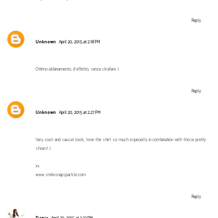
Reply
Unknown
April 20, 2015 at 2:18 PM
Ottimo abbinamento, d'effetto, senza strafare :)
Reply
Unknown
April 20, 2015 at 2:27 PM
Very cool and causal look, love the shirt so much especially in combination with those pretty
shoes! :)
xx
www.smilesnapsparkle.com
Reply