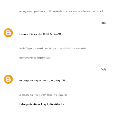
molto grazioso questo nuovo outfit, mi piace tanto la camicetta, sia la fantasia che il modello
Reply
Desirèe D'Aloia
April 20, 2015 at 9:46 AM
stai da Dio, pur non amando lo stile boho, questo lo indosserei volentieri!
http://www.thefashionprincess.it/
Reply
melange boutique
April 20, 2015 at 9:54 AM
So beautiful shirt really urban-boho style...fantastic
Melange-Boutique Blog by Noe&Lolita