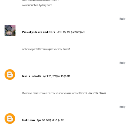
www.indianbeautydiary.com
Reply
Pinkekys Nails and More
April 20, 2015 at 10:23 AM
Abbinato perfettamente questo capo, brava!!!
Reply
Nadia La bella
April 20, 2015 at 10:31 AM
Rivisitato benissimo e direi molto adatto a un look cittadino! :-)
A smile please
Reply
Unknown
April 20, 2015 at 10:34 AM