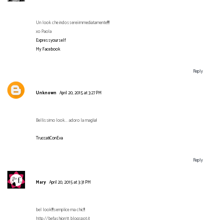
Un look che indosserei immediatamente!!!!!
xo Paola
Expressyourself
My Facebook
Reply
Unknown
April 20, 2015 at 3:27 PM
Bellissimo look... adoro la maglia!
TruccatiConEva
Reply
Mary
April 20, 2015 at 3:31 PM
bel look!!!!semplice ma chic!!!
http://befashion31.blogspot.it