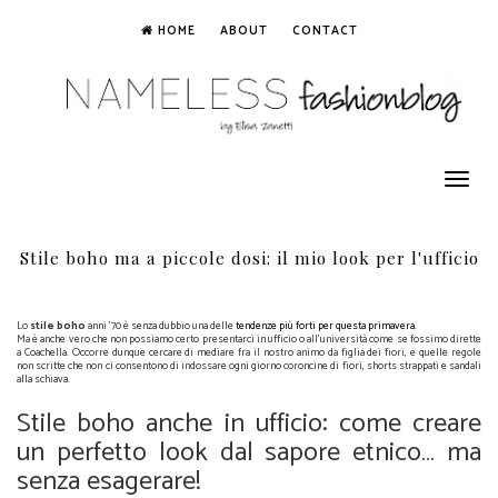
HOME
ABOUT
CONTACT
Toggle
navigation
Stile boho ma a piccole dosi: il mio look per l'ufficio
Lo
stile boho
anni '70 è senza dubbio una delle
tendenze più forti per questa primavera
.
Ma è anche vero che non possiamo certo presentarci in ufficio o all'università come se fossimo dirette
a Coachella. Occorre dunque cercare di mediare fra il nostro animo da figlia dei fiori, e quelle regole
non scritte che non ci consentono di indossare ogni giorno coroncine di fiori, shorts strappati e sandali
alla schiava.
Stile boho anche in ufficio: come creare
un perfetto look dal sapore etnico… ma
senza esagerare!