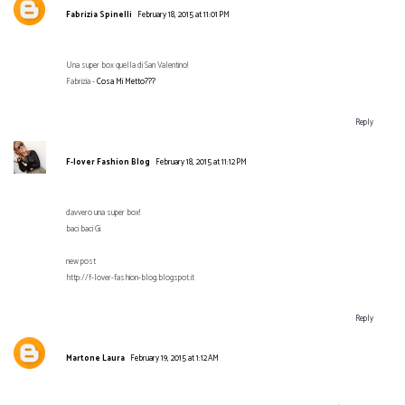
Fabrizia Spinelli
February 18, 2015 at 11:01 PM
Una super box quella di San Valentino!
Fabrizia -
Cosa Mi Metto???
Reply
F-lover Fashion Blog
February 18, 2015 at 11:12 PM
davvero una super box!
baci baci Gi.
new post
http://f-lover-fashion-blog.blogspot.it
Reply
Martone Laura
February 19, 2015 at 1:12 AM