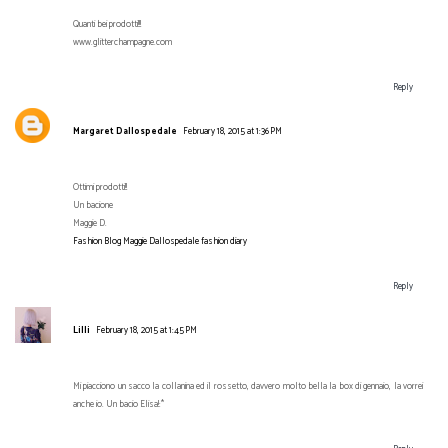
Quanti bei prodotti!!!
www.glitterchampagne.com
Reply
Margaret Dallospedale
February 18, 2015 at 1:36 PM
Ottimi prodotti!!
Un bacione
Maggie D.
Fashion Blog Maggie Dallospedale fashion diary
Reply
Lilli
February 18, 2015 at 1:45 PM
Mi piacciono un sacco la collanina ed il rossetto, davvero molto bella la box di gennaio, la vorrei
anche io. Un bacio Elisa!:*