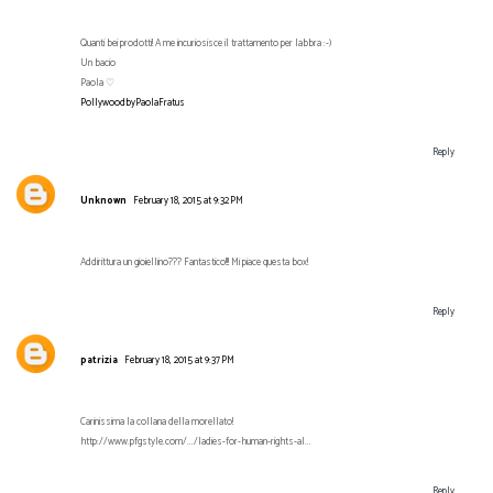
Quanti bei prodotti! A me incuriosisce il trattamento per labbra :-)
Un bacio
Paola ♡
PollywoodbyPaolaFratus
Reply
Unknown
February 18, 2015 at 9:32 PM
Addirittura un gioiellino??? Fantastico!!! Mi piace questa box!
Reply
patrizia
February 18, 2015 at 9:37 PM
Carinissima la collana della morellato!
http://www.pfgstyle.com/.../ladies-for-human-rights-al...
Reply