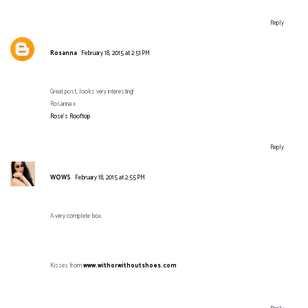
Reply
Rosanna
February 18, 2015 at 2:51 PM
Great post, looks very interesting!
Rosanna x
Rose’s Rooftop
Reply
WOWS
February 18, 2015 at 2:55 PM
A very complete box.
Kisses from
www.withorwithoutshoes.com