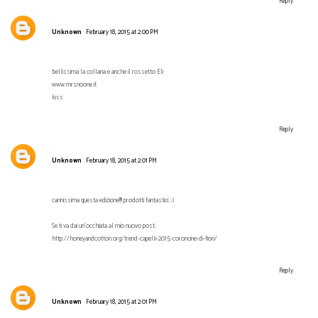
Reply
Unknown
February 18, 2015 at 2:00 PM
bellissima la collana e anche il rossetto Eli
www.mrsnoone.it
kiss
Reply
Unknown
February 18, 2015 at 2:01 PM
carinissima questa edizione!!!! prodotti fantastici. ;)
Se ti va dai un'occhiata al mio nuovo post:
http://honeyandcotton.org/trend-capelli-2015-coroncine-di-fiori/
Reply
Unknown
February 18, 2015 at 2:01 PM