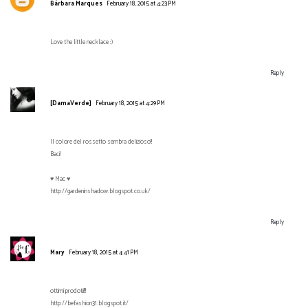
Bárbara Marques
February 18, 2015 at 4:23 PM
Love the little necklace :)
Reply
[DamaVerde]
February 18, 2015 at 4:29 PM
Il colore del rossetto sembra delizioso!!
Baci!
♥ Mac ♥
http://gardeninshadow.blogspot.co.uk/
Reply
Mary
February 18, 2015 at 4:41 PM
ottimi prodotii!!!
http://befashion31.blogspot.it/