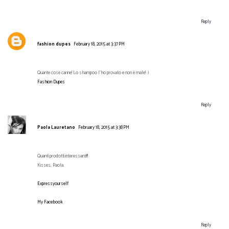
Reply
fashion dupes
February 18, 2015 at 3:37 PM
Quante cose carine! Lo shampoo l'ho provato e non è male! :)
Fashion Dupes
Reply
Paola Lauretano
February 18, 2015 at 3:38 PM
Quanti prodotti interessanti!!!
Kisses, Paola.
Expressyourself
My Facebook
Reply