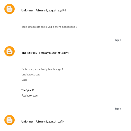
Unknown
February 18, 2015 at 12:59 PM
bellissima questa box la voglio anche iooooooooo :)
Reply
The spiral D
February 18, 2015 at 1:04 PM
Fantastica questa Beauty box, la voglio!!
Un abbraccio cara
Diana
The Spiral D
Facebook page
Reply
Unknown
February 18, 2015 at 1:22 PM