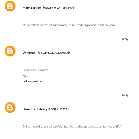
mary pacileo
February 19, 2015 at 6:37 AM
Molto belle le sorprese di questo mese, ottimi i prodotti graziosissima la collanina
Reply
Unknown
February 19, 2015 at 10:07 AM
La collana è un amore!
Kiss
tatilovespearls.com
Reply
Eleonora
February 19, 2015 at 10:27 AM
Ottimo modo di passare il san Valentino... Con una box piena di cose bellissime e utili!!! *_*