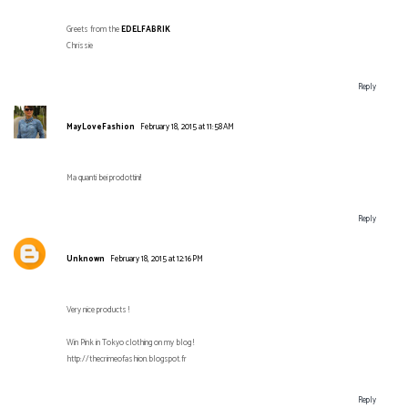
Greets from the
EDELFABRIK
Chrissie
Reply
MayLoveFashion
February 18, 2015 at 11:58 AM
Ma quanti bei prodottini!
Reply
Unknown
February 18, 2015 at 12:16 PM
Very nice products !
Win Pink in Tokyo clothing on my blog !
http://thecrimeofashion.blogspot.fr
Reply