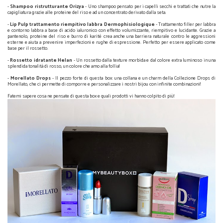
-
Shampoo ristrutturante Orizya
- Uno shampoo pensato per i capelli secchi e trattati che nutre la
capigliatura grazie alle proteine del riso e ad un concentrato derivato dalla seta.
-
Lip Pulp trattamento riempitivo labbra Dermophisiologique
- Trattamento filler per labbra
e contorno labbra a base di acido ialuronico con effetto volumizzante, riempitivo e lucidante. Grazie a
pantenolo, proteine del riso e burro di karité crea anche una barriera naturale contro le aggressioni
esterne e aiuta a prevenire imperfezioni e rughe di espressione. Perfetto per essere applicato come
base per il rossetto.
-
Rossetto idratante Helan
- Un rossetto dalla texture morbida e dal colore extra luminoso in una
splendida tonalità di rosso, un colore che amo alla follia!
-
Morellato Drops
- Il pezzo forte di questa box: una collana e un charm della Collezione Drops di
Morellato, che ci permette di comporre e personalizzare i nostri bijou con infinite combinazioni!
Fatemi sapere cosa ne pensate di questa box e quali prodotti vi hanno colpito di più!