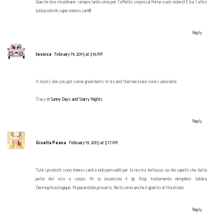
Queste box mi attirano sempre tantissimo per l'effetto sorpresa! Prima o poi cederó! E tra l altro
tutti prodotti super interessanti!!!
Reply
Jessica
February 19, 2015 at 3:16 AM
It looks like you got some great items to try and that necklace looks adorable.
Tracy @
Sunny Days and Starry Nights
Reply
Gisella Peana
February 19, 2015 at 5:17 AM
Tutti i prodotti sono interessanti e indispensabili per la nostra bellezza sia dei capelli che della
pelle del viso e corpo. Mi la incuriosita il lip Pulp trattamento riempitivo labbra
Dermophisiologique. Mi piacerebbe provarlo. Bellissimo anche il gioiello di Morellato
Reply