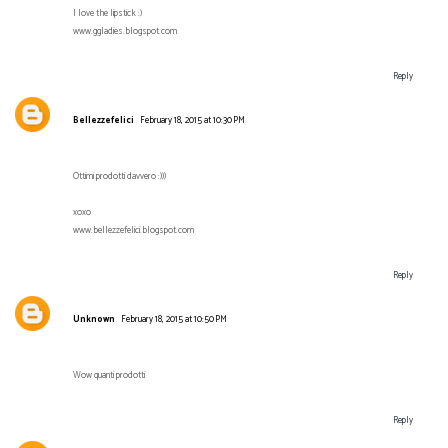
I love the lipstick :)
www.ggladies.blogspot.com
Reply
Bellezzefelici
February 18, 2015 at 10:30 PM
Ottimi prodotti davvero :)))
xoxo
www.bellezzefelici.blogspot.com
Reply
Unknown
February 18, 2015 at 10:50 PM
Wow quanti prodotti
Reply