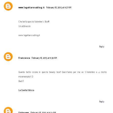
www.lagattarosablog.it
February 18, 2015 at 9:27 AM
Che bella questa Valentine's Box!!!!
Un abbraccio
www.lagattarosablog.it
Reply
Francesca
February 18, 2015 at 9:30 AM
Quante belle cosine in questa beauty box!! Quest'anno per me un S.Valentino a 4 molto
movimentato! :D
Baci! F.
La Civetta Stilosa
Reply
Unknown
February 18, 2015 at 9:34 AM