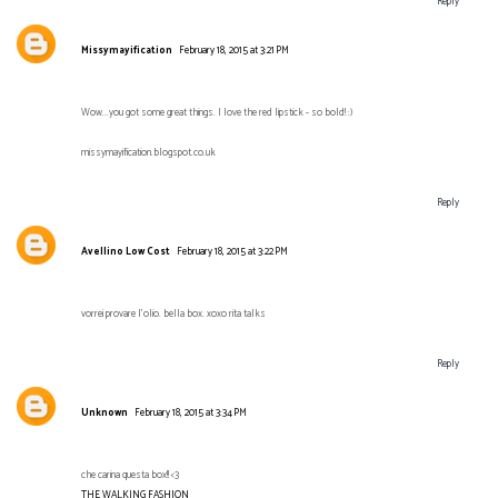
Reply
Missymayification
February 18, 2015 at 3:21 PM
Wow...you got some great things. I love the red lipstick - so bold! :)
missymayification.blogspot.co.uk
Reply
Avellino Low Cost
February 18, 2015 at 3:22 PM
vorrei provare l'olio. bella box. xoxo rita talks
Reply
Unknown
February 18, 2015 at 3:34 PM
che carina questa box!! <3
THE WALKING FASHION