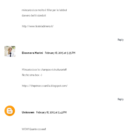
mi incuriosisce molto il filler per le labbra!
davvero belli i ciondoli
http://www.tirateladimeno.it/
Reply
Eleonora Marini
February 18, 2015 at 5:35 PM
M'incuriosisce lo shampoo ristrutturante!!!
Ricchissima box :-)
https://theprincessvanilla.blogspot.com/
Reply
Unknown
February 18, 2015 at 5:43 PM
WOW! Quante coseee!!