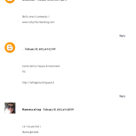
Bellissimo il contenuto :)
www.robyzlfashionblog.com
Reply
.
February 18, 2015 at 9:57 AM
molto bello il bijoux di morellato!
flò
http://lafloppola.blogspot.it
Reply
Mamma al top
February 18, 2015 at 9:58 AM
c'è l ho anch'io! :)
Buona giornata!