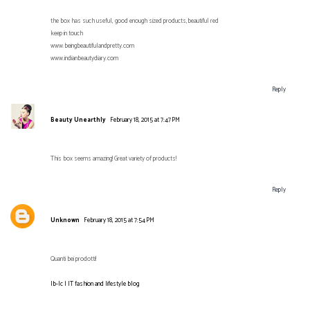
the box has such useful, good enough sized products,beautiful red
keep in touch
www.beingbeautifulandpretty.com
www.indianbeautydiary.com
Reply
Beauty Unearthly
February 18, 2015 at 7:47 PM
This box seems amazing! Great variety of products!
Reply
Unknown
February 18, 2015 at 7:54 PM
Quanti bei prodotti!
lb-lc | IT fashion and lifestyle blog