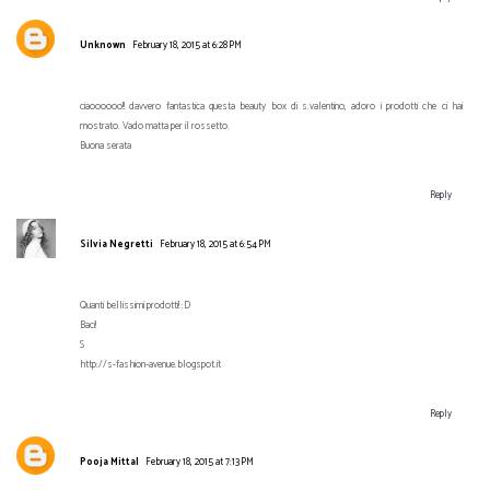
Unknown
February 18, 2015 at 6:28 PM
ciaoooooo!! davvero fantastica questa beauty box di s.valentino, adoro i prodotti che ci hai
mostrato. Vado matta per il rossetto.
Buona serata
Reply
Silvia Negretti
February 18, 2015 at 6:54 PM
Quanti bellissimi prodotti! :D
Baci!
S
http://s-fashion-avenue.blogspot.it
Reply
Pooja Mittal
February 18, 2015 at 7:13 PM