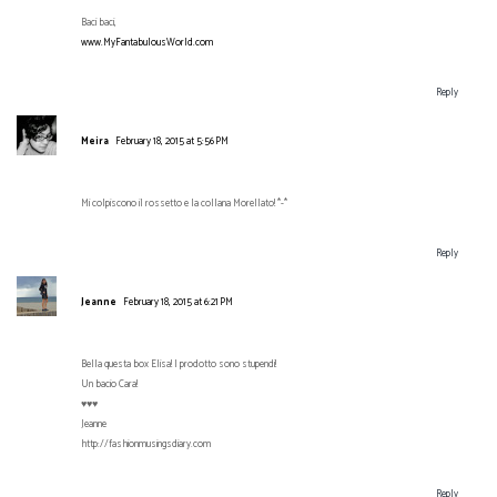
Baci baci,
www.MyFantabulousWorld.com
Reply
Meira
February 18, 2015 at 5:56 PM
Mi colpiscono il rossetto e la collana Morellato! *-*
Reply
Jeanne
February 18, 2015 at 6:21 PM
Bella questa box Elisa! I prodotto sono stupendi!
Un bacio Cara!
♥♥♥
Jeanne
http://fashionmusingsdiary.com
Reply