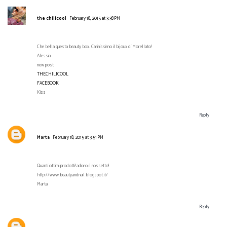
the chilicool
February 18, 2015 at 3:38 PM
Che bella questa beauty box. Carinissimo il bijoux di Morellato!
Alessia
new post
THECHILICOOL
FACEBOOK
Kiss
Reply
Marta
February 18, 2015 at 3:51 PM
Quanti ottimi prodotti! adoro il rossetto!
http://www.beautyandnail.blogspot.it/
Marta
Reply