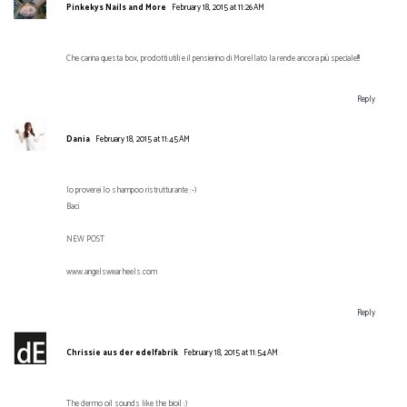
Pinkekys Nails and More
February 18, 2015 at 11:26 AM
Che carina questa box, prodotti utili e il pensierino di Morellato la rende ancora più speciale!!!
Reply
Dania
February 18, 2015 at 11:45 AM
Io proverei lo shampoo ristrutturante :-)
Baci
NEW POST
www.angelswearheels.com
Reply
Chrissie aus der edelfabrik
February 18, 2015 at 11:54 AM
The dermo oil sounds like the bioil :)