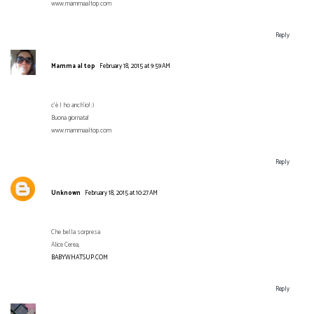
www.mammaaltop.com
Reply
Mamma al top
February 18, 2015 at 9:59 AM
c'è l ho anch'io! :)
Buona giornata!
www.mammaaltop.com
Reply
Unknown
February 18, 2015 at 10:27 AM
Che bella sorpresa
Alice Cerea,
BABYWHATSUP.COM
Reply