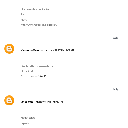
Una beauty box ben fornita!
Baci,
Marina
http://www.maridress.blogspot.it/
Reply
Veronica Vannini
February 18, 2015 at 2:05 PM
Quante belle cose in questa box!
Un bacione!
Passa a trovarmi
VeryFP
Reply
Unknown
February 18, 2015 at 2:12 PM
che bella box
happy w.