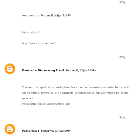
Reply
Anonymous
February 18, 2015 at 8:09 PM
Nice products:)
http://www.trendythais.com/
Reply
Donatella - Discovering Trend
February 18, 2015 at 8:20 PM
Ogni tanto mi è capitato di ordinare MyBeautyBox e non sono mai rimasta delusa!!! Anche questa di
San Valentino è davvero bella e sicuramente lo smalto rosso non può mancare per essere
perfetta ;)
Molto carina l'idea della collana Morellato!
Reply
Paola Fratus
February 18, 2015 at 9:09 PM