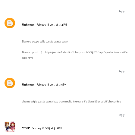
Reply
Unknown
February 18, 2015 at 5:14 PM
Davvero troppo bella questa beauty box :)
Nuovo post :) http://passionforfashion21.blogspot.it/2015/02/tag-10-prodotti-sotto-i-10-
euro.html
Reply
Unknown
February 18, 2015 at 5:16 PM
che meraviglia questa beauty box, trovo molto interessanti e di qualità i prodotti che contiene
Reply
*TDM*
February 18, 2015 at 5:19 PM