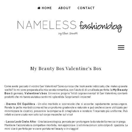
HOME
ABOUT
CONTACT
Toggle
navigation
My Beauty Box Valentine's Box
Come avete passato il vostro San Valentino? Sono curiosa: che look avete indossato, che make up avete
scelto? Io mi sono preparata alla mia serata romantica, con l'aiuto di di un alleata perfetta: la
My Beauty
Box
di gennaio,
Valentine's box
. Un vero e proprio "kit di sopravvivenza" di San Valentino, con tanti
prodotti che mi hanno aiutata a sentirmi splendida. Scopriamoli insieme!
-
Dermo Oil Equilibra
- Un olio morbido e scorrevole che si assorbe rapidamente senza ungere.
Rende la pelle morbidissima ed ha un profumo gradevole e naturale e può anche essere utilizzato per
minimizzare le cicatrici, prevenire la comparsa di smagliature e rendere l'incarnato più uniforme. Può
infatti essere usato non solo sul corpo ma anche sul viso!
-
Lacca Lock Cielo Alto
- Una lacca ecologica, pensata per prolungare la durata della messa in piega.
Mantiene l'acconciatura compatta e morbida, non appiccica e si elimina con un solo colpo di spazzola. La
mini size è perfetta per essere portata nel beauty o in viaggio!