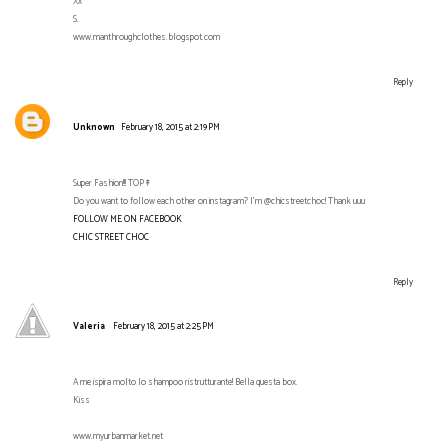
Xx
S.
www.manthroughclothes.blogspot.com
Reply
Unknown
February 18, 2015 at 2:19 PM
Super Fashion!!! TOP↟
Do you want to follow each other on instagram? I'm @chicstreetchoc! Thank uuu
FOLLOW ME ON FACEBOOK
CHIC STREET CHOC
Reply
Valeria
February 18, 2015 at 2:25 PM
A me ispira molto lo shampoo ristrutturante! Bella questa box.
Kiss
www.myurbanmarket.net