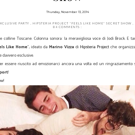
Thursday, November 13, 2014
XCLUSIVE PARTY
,
HIPSTERIA PROJECT "FEELS LIKE HOME" SECRET SHOW
,
84 COMMENTS :
le colline Toscane. Colonna sonora: la meravigliosa voce di Jodi Brock. E tan
els Like Home
", ideato da
Marino Vizza
di
Hipsteria Project
che organizza 
e davvero esclusive.
 essere riuscito ad emozionarci ancora una volta ed un ringraziamento s
port
!
ow!