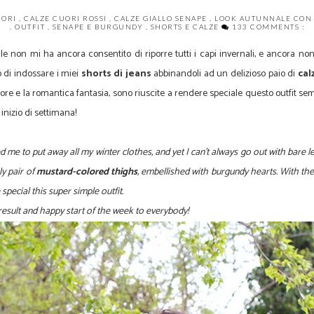
UORI
,
CALZE CUORI ROSSI
,
CALZE GIALLO SENAPE
,
LOOK AUTUNNALE CON
,
OUTFIT
,
SENAPE E BURGUNDY
,
SHORTS E CALZE
133 COMMENTS :
ile non mi ha ancora consentito di riporre tutti i capi invernali, e ancora 
di indossare i miei
shorts di jeans
abbinandoli ad un delizioso paio di
cal
lore e la romantica fantasia, sono riuscite a rendere speciale questo outfit s
 inizio di settimana!
d me to put away all my winter clothes, and yet I can't always go out with bare 
ly pair of
mustard-colored thighs
, embellished with burgundy hearts. With the
ecial this super simple outfit.
 result and happy start of the week to everybody!