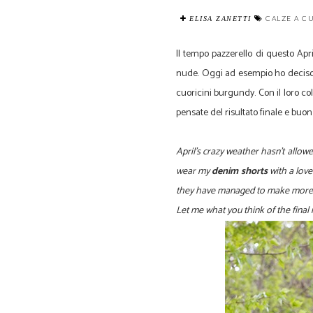
CALZE A C
ELISA ZANETTI
Il tempo pazzerello di questo Apr
nude. Oggi ad esempio ho deciso 
cuoricini burgundy. Con il loro co
pensate del risultato finale e buon
April's crazy weather hasn't allowe
wear my
denim shorts
with a love
they have managed to make more sp
Let me what you think of the final