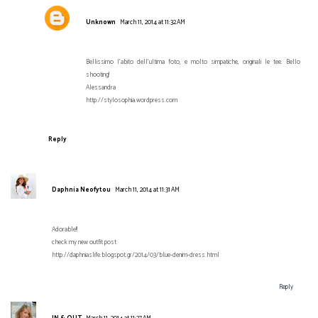
Unknown
March 11, 2014 at 11:32 AM
Bellissimo l'abito dell'ultima foto, e molto simpatiche, originali le tee. Bello
shooting!
Alessandra
http://stylosophia.wordpress.com
Reply
Daphnia Neofytou
March 11, 2014 at 11:31 AM
Adorable!!
check my new outfit post
http://daphniaslife.blogspot.gr/2014/03/blue-denim-dress.html
Reply