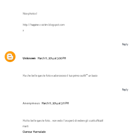
Nice photos!
http://happinessvictim.blogspot.com
x
Reply
Unknown
March 11, 2014 at 3:00 PM
Ma che belle queste foto e adorooooo il tuo primo outfit** un bacio
Reply
Anonymous
March 11, 2014 at 3:11 PM
Molto belle queste foto... non vedo l'ora però di vedere gli scatti ufficiali!
marti
Glamour Marmalade