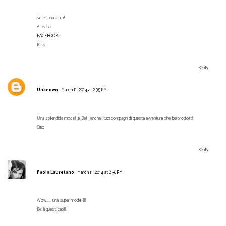
Siete carinissimi!
Alessia
FACEBOOK
Kiss
Reply
Unknown
March 11, 2014 at 2:35 PM
Una splendida modella! Belli anche i tuoi compagni di questa avventura che bei prodotti!
Ciao
Reply
Paola Lauretano
March 11, 2014 at 2:36 PM
Wow..... una super model!!!!!!
Belli questi capi!!!!