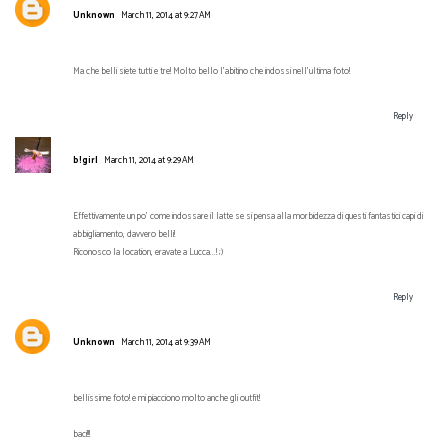
Unknown
March 11, 2014 at 9:27 AM
Ma che belli siete tutti e tre! Molto bello l'abitino che indossi nell'ultima foto!
Reply
b!girl
March 11, 2014 at 9:29 AM
Effettivamente un po' come indossare il latte se si pensa alla morbidezza di questi fantastici capi di
abbigliamento, davvero belli!
Riconosco la location, eravate a Lucca...! ;)
Reply
Unknown
March 11, 2014 at 9:39 AM
bellissime foto! e mi piacciono molto anche gli outfit!
baci!!!