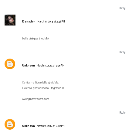
Reply
Elenation
March 11, 2014 at 3:46 PM
bellissimi questi look!!! :)
Reply
Unknown
March 11, 2014 at 3:56 PM
Carinissima l'idea della zip visibile.
E carino il photoshoot all together! :D
www.guyoverboard.com
Reply
Unknown
March 11, 2014 at 4:02 PM