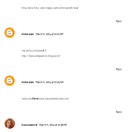
Wow belle foto, siete troppo carini tutti insieme!!:) baciii
Reply
Unknown
March 11, 2014 at 10:10 AM
che bella collezione!!!:D
http://duecuoriinpadella.blogspot.it/
Reply
Unknown
March 11, 2014 at 10:25 AM
Fantastica!!!!❤️❤️www.labrunettefashion.com
Reply
Ivanasworld
March 11, 2014 at 10:38 AM