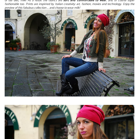
of our diet, milk! As a result the fabrics are
soft and comfortable to wear
, and of course super
fashionable too. Prints are inspirired by Italian creativity: art, fashion, movies and technology. Enjoy the
preview of this fabulous collection ... and choose to wear milk!