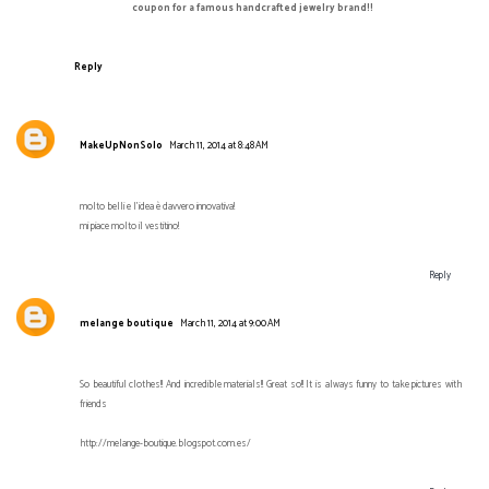
coupon for a famous handcrafted jewelry brand!!
Reply
MakeUpNonSolo
March 11, 2014 at 8:48 AM
molto belli e l'idea è davvero innovativa!
mi piace molto il vestitino!
Reply
melange boutique
March 11, 2014 at 9:00 AM
So beautiful clothes!! And incredible materials!! Great so!! It is always funny to take pictures with
friends
http://melange-boutique.blogspot.com.es/