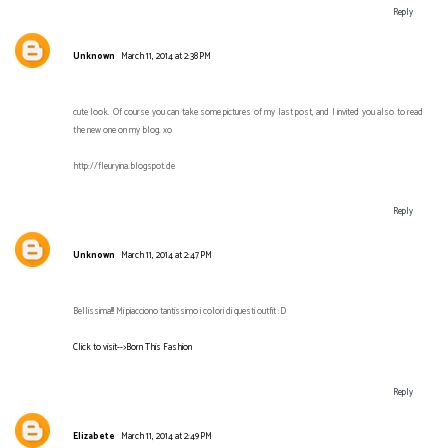
Reply
Unknown
March 11, 2014 at 2:38 PM
cute look. Of course you can take some pictures of my last post, and I invited you also to read
the new one on my blog. xo
http://fleuryina.blogspot.de
Reply
Unknown
March 11, 2014 at 2:47 PM
Bellissima!!! Mi piacciono tantissimo i colori di questi outfit :D
Click to visit-->Born This Fashion
Reply
Elizabete
March 11, 2014 at 2:49 PM