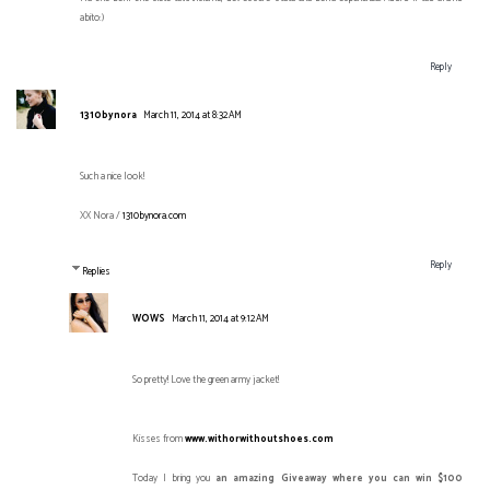
abito:)
Reply
1310bynora
March 11, 2014 at 8:32 AM
Such a nice look!
XX Nora /
1310bynora.com
Reply
Replies
WOWS
March 11, 2014 at 9:12 AM
So pretty! Love the green army jacket!
Kisses from
www.withorwithoutshoes.com
Today I bring you
an amazing Giveaway where you can win $100