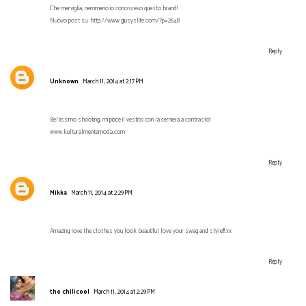
Che merviglia, nemmeno io conoscevo questo brand!
Nuovo post su: http://www.giusyslife.com/?p=2648
Reply
Unknown
March 11, 2014 at 2:17 PM
Bellissimo shooting, mi piace il vestito con la cerniera a contrasto!
www.kulturalmentemoda.com
Reply
Mikka
March 11, 2014 at 2:29 PM
Amazing love the clothes you look beautiful love your swag and style!!! xx
Reply
the chilicool
March 11, 2014 at 2:29 PM