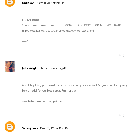
Unknown
March 11, 2014 at 12:16 PM
Hi :) cute outfit !!
Check my new post ( ROMWE GIVEAWAY OPEN WORLDWIDE )
http://www.dearjoy.fr/2014/03/romwe-giveaway-worldwide.html
xoxo"
Reply
Jade Wright
March 11, 2014 at 12:32 PM
Absolutely loving your beanie! The red suits you really nicely as well! Gorgeous outfit and playing
being a model for your blog is great!! Fun snaps xx
www.bohemianmuses.blogspot.com
Reply
SelenyLuna
March 11, 2014 at 12:44 PM