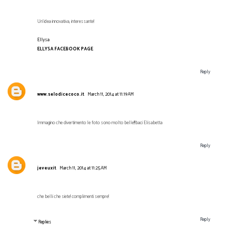
Un'idea innovativa, interessante!
Ellysa
ELLYSA FACEBOOK PAGE
Reply
www.selodicecoco.it
March 11, 2014 at 11:19 AM
Immagino che divertimento le foto sono molto belle!!!baci Elisabetta
Reply
jeveuxit
March 11, 2014 at 11:25 AM
che belli che siete! complimenti sempre!
Reply
Replies