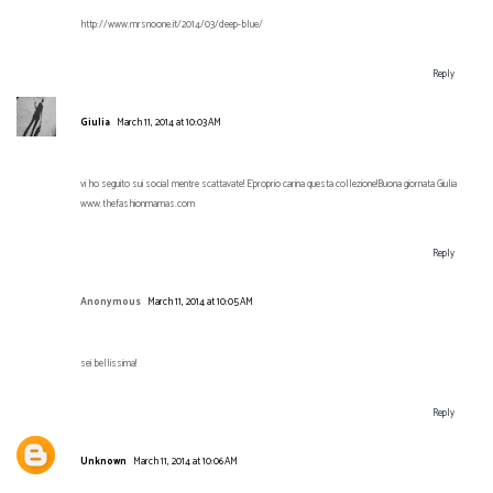
http://www.mrsnoone.it/2014/03/deep-blue/
Reply
Giulia
March 11, 2014 at 10:03 AM
vi ho seguito sui social mentre scattavate! E´proprio carina questa collezione!Buona giornata Giulia
www.thefashionmamas.com
Reply
Anonymous
March 11, 2014 at 10:05 AM
sei bellissima!
Reply
Unknown
March 11, 2014 at 10:06 AM