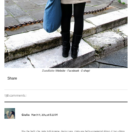
Duedilatte (
Website
-
Facebook
-
E-shop
)
Share
138 comments :
Giulia
March 11, 2014 at 8:22 AM
Ma che belli che siete tutti insieme, dev'essere stata una bella esperienza! Adoro il tuo ultimo