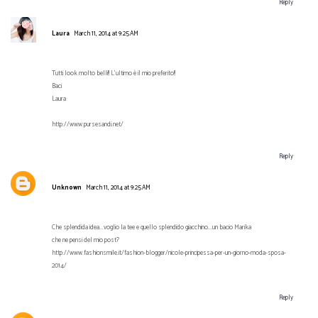
Reply
Laura
March 11, 2014 at 9:25 AM
Tutti look molto belli!! L'ultimo è il mio preferito!!
Baci
Laura
http://www.pursesandi.net/
Reply
Unknown
March 11, 2014 at 9:25 AM
Che splendida idea...voglio la tee e quello splendido giacchino...un bacio Marika
che ne pensi del mio post?
http://www.fashionsmile.it/fashion-blogger/nicole-principessa-per-un-giorno-moda-sposa-
2014/
Reply