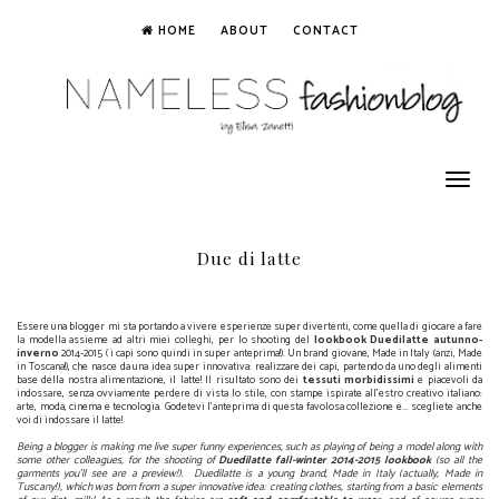
HOME
ABOUT
CONTACT
Toggle
navigation
Due di latte
Essere una blogger mi sta portando a vivere esperienze super divertenti, come quella di giocare a fare
la modella assieme ad altri miei colleghi, per lo shooting del
lookbook Duedilatte autunno-
inverno
2014-2015 ( i capi sono quindi in super anteprima!). Un brand giovane, Made in Italy (anzi, Made
in Toscana!), che nasce da una idea super innovativa: realizzare dei capi, partendo da uno degli alimenti
base della nostra alimentazione, il latte! Il risultato sono dei
tessuti morbidissimi
e piacevoli da
indossare, senza ovviamente perdere di vista lo stile, con stampe ispirate all'estro creativo italiano:
arte, moda, cinema e tecnologia. Godetevi l'anteprima di questa favolosa collezione e... scegliete anche
voi di indossare il latte!
Being a blogger is making me live super funny experiences, such as playing of being a model along with
some other colleagues, for the shooting of
Duedilatte fall-winter 2014-2015 lookbook
(so all the
garments you'll see are a preview!). Duedilatte is a young brand, Made in Italy (actually, Made in
Tuscany!), which was born from a super innovative idea: creating clothes, starting from a basic elements