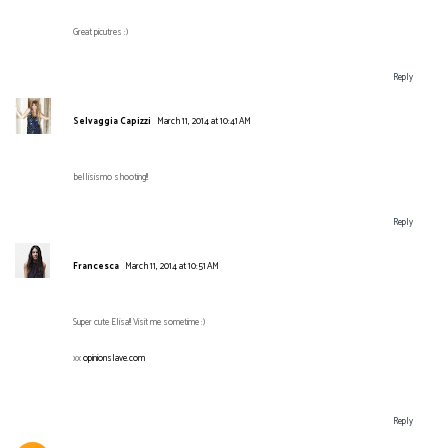
Great picutres :)
Reply
Selvaggia Capizzi
March 11, 2014 at 10:41 AM
bellisismo shooting!!
Reply
Francesca
March 11, 2014 at 10:51 AM
Super cute Elisa!! Visit me sometime :)
xx
opinionslave.com
Reply