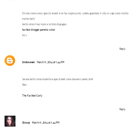
Eli non conoscevo questo brand e mi ha sorpresa,ho subito guardato il sito e i capi sono molto
molto belli
bellissimo il tuo look e la foto di gruppo
fashion blogger pamela soluri
kiss
Reply
Unknown
March 11, 2014 at 1:44 PM
Sei una bellissima modella e questi abiti sono davvero carinissimi!
Baci
The Fashion Curly
Reply
Giusy
March 11, 2014 at 1:44 PM