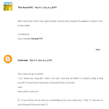
The AnarCHIC
March 11, 2014 at 4:38 PM
Bellissima Elisa! E bellissimo questo brand che non conoscevamo! Ora andiamo a vedere il loro
eshop subito!
Un abbraccio,
Eva e Valentina
the anarCHIC
Reply
Unknown
March 11, 2014 at 4:45 PM
Hey :) wow you are so pretty!
I just found your blog and I really love your style and aesthetic! I’m actually writing a blog
myself! I’d love if you’d come take a look and follow, if you like!
xoxo,
www.joellesstyle.com
PS: If you follow, let me know by commenting on my most recent post. Then I'll skip over to
your blog and follow you back! :]]