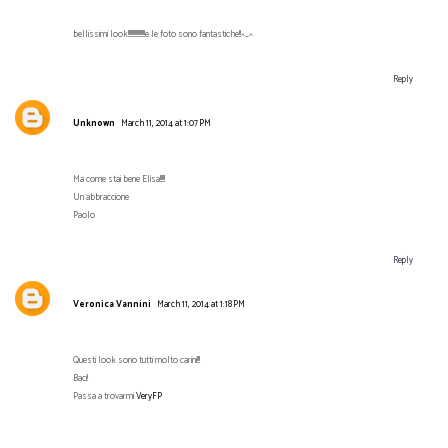
bellissimi look!!!!!!!!!!!!!!!!!e le foto sono fantastiche!!^_^
Reply
Unknown
March 11, 2014 at 1:07 PM
Ma come stai bene Elisa!!!!!
Un abbraccione
Paolo
Reply
Veronica Vannini
March 11, 2014 at 1:18 PM
Questi look sono tutti molto carini!!!
Baci!
Passa a trovarmi
VeryFP