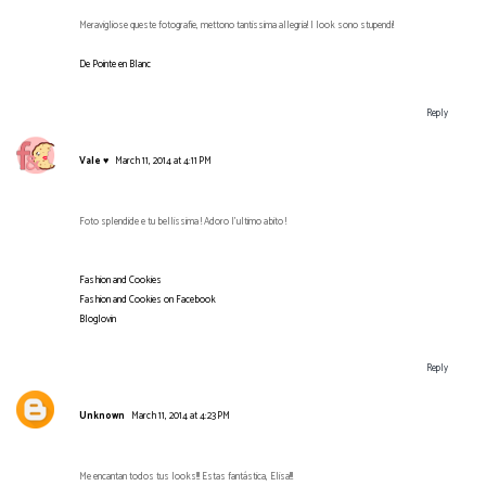
Meravigliose queste fotografie, mettono tantissima allegria! I look sono stupendi!
De Pointe en Blanc
Reply
Vale ♥
March 11, 2014 at 4:11 PM
Foto splendide e tu bellissima ! Adoro l'ultimo abito !
Fashion and Cookies
Fashion and Cookies on Facebook
Bloglovin
Reply
Unknown
March 11, 2014 at 4:23 PM
Me encantan todos tus looks!!! Estas fantástica, Elisa!!!