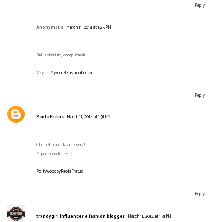
Reply
Anonymous
March 11, 2014 at 1:25 PM
Bellissimi tutti, complimenti!
Viky ---
MySecretFashionPoison
Reply
Paola Fratus
March 11, 2014 at 1:31 PM
Che bella questa anteprima!
Mi piacciono le tee ;-)
PollywoodbyPaolaFratus
Reply
tr3ndygirl influencer e fashion blogger
March 11, 2014 at 1:31 PM