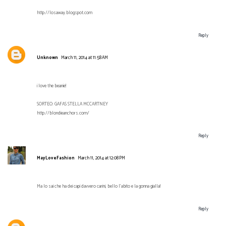
http://losaway.blogspot.com
Reply
Unknown
March 11, 2014 at 11:58 AM
i love the beanie!
SORTEO: GAFAS STELLA MCCARTNEY
http://blondieanchors.com/
Reply
MayLoveFashion
March 11, 2014 at 12:08 PM
Ma lo sai che ha dei capi davvero carini, bello l'abito e la gonna gialla!
Reply