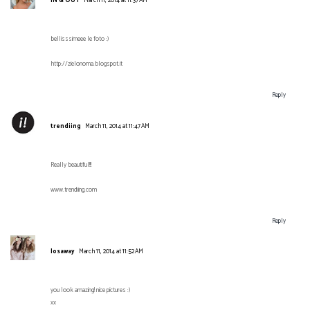
IN & OUT
March 11, 2014 at 11:37 AM
bellisssimeee le foto :)
http://zielonoma.blogspot.it
Reply
trendiing
March 11, 2014 at 11:47 AM
Really beautiful!!!
www.trendiing.com
Reply
losaway
March 11, 2014 at 11:52 AM
you look amazing! nice pictures :)
xx