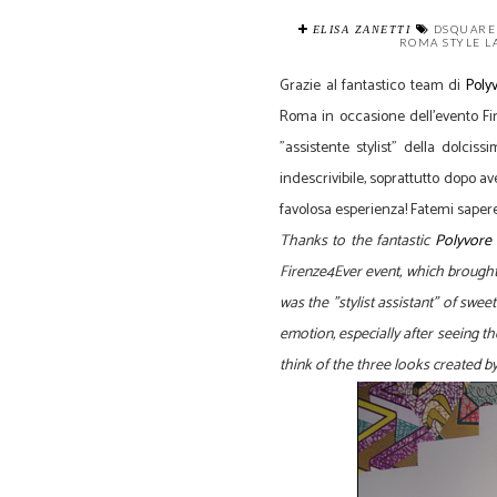
DSQUARE
ELISA ZANETTI
ROMA STYLE L
Grazie al fantastico team di
Poly
Roma in occasione dell'evento Fi
"assistente stylist" della dolcis
indescrivibile, soprattutto dopo av
favolosa esperienza! Fatemi sapere
Thanks to the fantastic
Polyvore
Firenze4Ever event, which brought t
was the "stylist assistant" of swee
emotion, especially after seeing th
think of the three looks created b