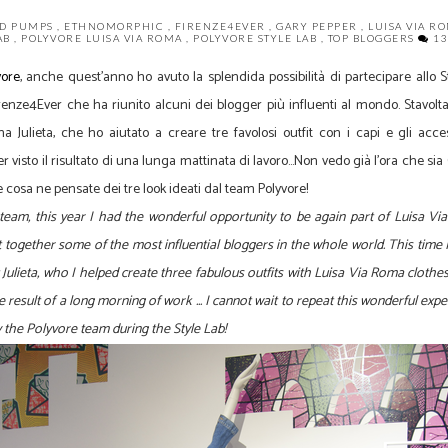
D PUMPS
,
ETHNOMORPHIC
,
FIRENZE4EVER
,
GARY PEPPER
,
LUISA VIA R
AB
,
POLYVORE LUISA VIA ROMA
,
POLYVORE STYLE LAB
,
TOP BLOGGERS
13
vore
, anche quest'anno ho avuto la splendida possibilità di partecipare allo 
renze4Ever che ha riunito alcuni dei blogger più influenti al mondo. Stavo
sima Julieta, che ho aiutato a creare tre favolosi outfit con i capi e gli a
er visto il risultato di una lunga mattinata di lavoro...Non vedo già l'ora che s
 cosa ne pensate dei tre look ideati dal team Polyvore!
team, this year I had the wonderful opportunity to be again part of Luisa Vi
ogether some of the most influential bloggers in the whole world. This time I wa
t Julieta, who I helped create three fabulous outfits with Luisa Via Roma clothe
e result of a long morning of work ... I cannot wait to repeat this wonderful ex
y the Polyvore team during the Style Lab!