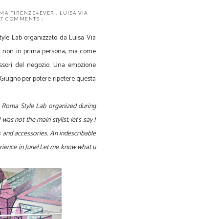
OMA FIRENZE4EVER
,
LUISA VIA
7 COMMENTS :
Style Lab organizzato da Luisa Via
lta non in prima persona, ma come
ccessori del negozio. Una emozione
ia Giugno per potere ripetere questa
a Roma Style Lab organized during
s not the main stylist, let's say I
s and accessories. An indescribable
perience in June! Let me know what u