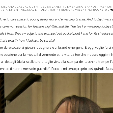
 TOSCANA
,
CASUAL OUTFIT
,
ELISA ZANETTI
,
EMERGING BRANDS
,
FASHION
S
,
STATEMENT NECKLACE
,
TOLU
,
TSHIRT BIANCA
,
VALENTINO ROCKSTUD
 love to give space to young designers and emerging brands. And today I want 
 common passion for fashion, nightlife...and life. The tee I am wearing today stru
ils ( from the raw edge to the trompe l'oeil pocket print ) and for its cheeky s
at's exactly how I feel so.... be careful!
mo dare spazio ai giovani designers e ai brand emergenti. E oggi voglio farvi
assione per la moda, il divermento e... la vita. La tee che indosso oggi mi h
ai dettagli (dalla scollatura a taglio vivo, alla stampa del taschino trompe l'oeil
enitori ti hanno messo in guardia!". Ecco, io mi sento proprio così quindi... fate 