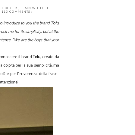
 BLOGGER
,
PLAIN WHITE TEE
,
113 COMMENTS :
to introduce to you the brand
Tolu
,
ck me for its simplicity, but at the
entence..."We are the boys that your
 conoscere il brand
Tolu
,
creato da
a colpita per la sua semplicità, ma
) e per l'irriverenza della frase...
attenzione!