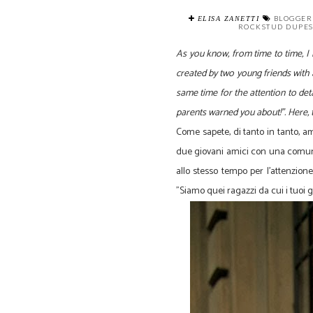
BLOGGER
ELISA ZANETTI
ROCKSTUD DUPE
As you know, from time to time, I
created by two young friends with a
same time for the attention to deta
parents warned you about!". Here, th
Come sapete, di tanto in tanto, a
due giovani amici con una comune p
allo stesso tempo per l'attenzione 
"Siamo quei ragazzi da cui i tuoi g